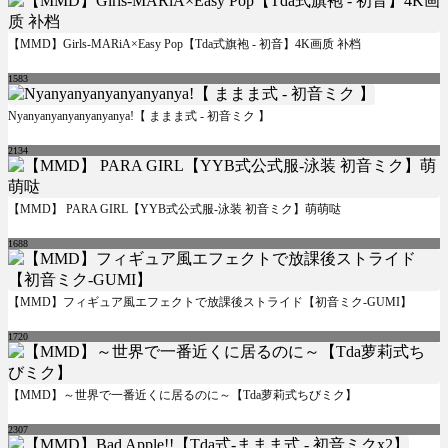
【MMD】Girls-MARiA×Easy Pop【Tda式旗袍 - 初音】4K画质 补档
1583
Nyanyanyanyanyanyanya!【 ままま式 - 初音ミク 】
2134
【MMD】 PARA GIRL【YYB式公式服-泳装 初音ミク】萌萌哒
1688
【MMD】フィギュア風エフェクトで放課後ストライド【初音ミク-GUMI】
1720
【MMD】～世界で一番近くに居るのに～【Tda萝莉式ちびミク】
2307