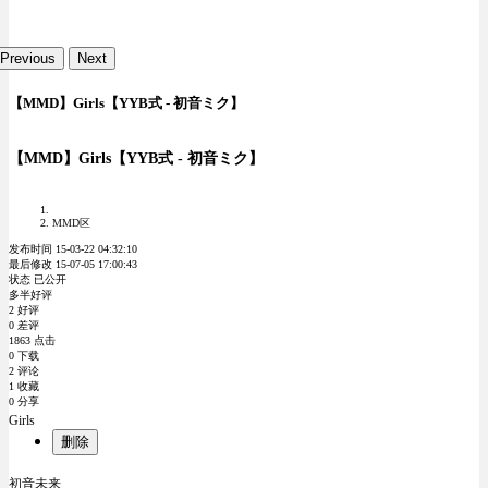
Previous
Next
【MMD】Girls【YYB式 - 初音ミク】
【MMD】Girls【YYB式 - 初音ミク】
MMD区
发布时间 15-03-22 04:32:10
最后修改 15-07-05 17:00:43
状态 已公开
多半好评
2 好评
0 差评
1863 点击
0 下载
2 评论
1 收藏
0 分享
Girls
删除
初音未来