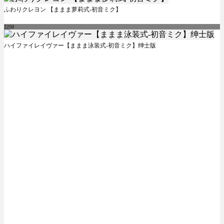
ふわりクレヨン 【ままま萝莉式-初音ミク】
2250
ハイファイレイヴァー【ままま泳装式-初音ミク】绅士版