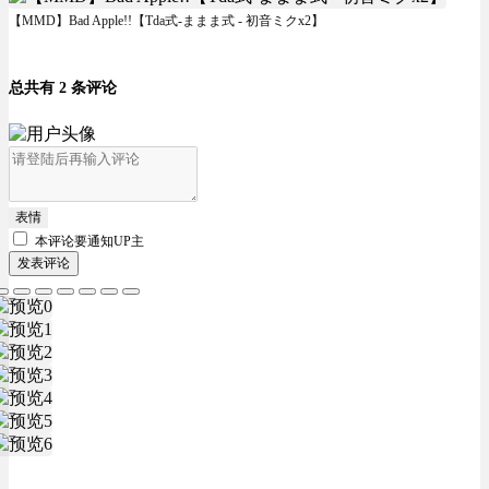
【MMD】Bad Apple!!【Tda式-ままま式 - 初音ミクx2】
总共有 2 条评论
表情
本评论要
通知UP主
发表评论