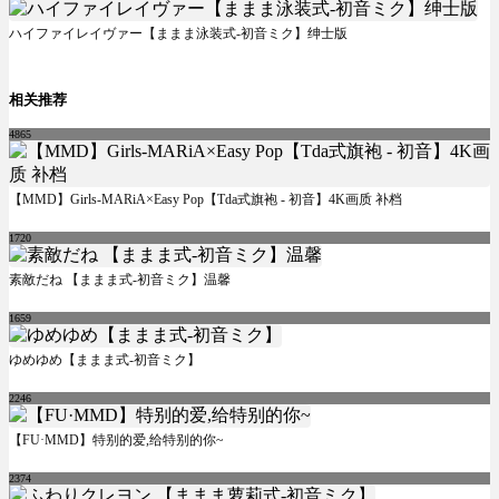
ハイファイレイヴァー【ままま泳装式-初音ミク】绅士版
相关推荐
4865
【MMD】Girls-MARiA×Easy Pop【Tda式旗袍 - 初音】4K画质 补档
1720
素敵だね 【ままま式-初音ミク】温馨
1659
ゆめゆめ【ままま式-初音ミク】
2246
【FU·MMD】特别的爱,给特别的你~
2374