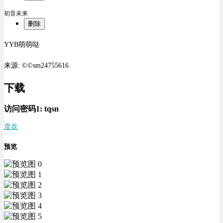
初音未来
删除
YYB萌萌哒
来源: ©©sm24755616
下载
访问密码1:
tqsn
度盘
预览