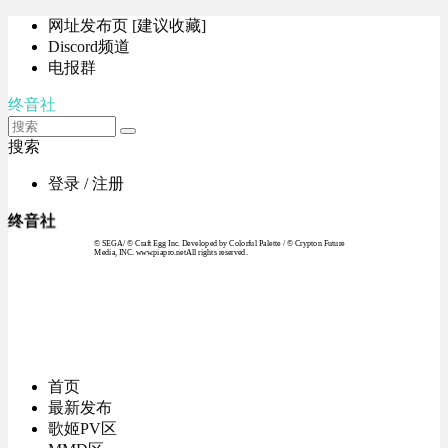
网址发布页 [建议收藏]
Discord频道
电报群
终音社
搜索
登录 / 注册
终音社
© SEGA / © Craft Egg Inc. Developed by Colorful Palette / © Crypton Future
Media, INC. www.piapro.netAll rights reserved.
首页
最新发布
歌姬PV区