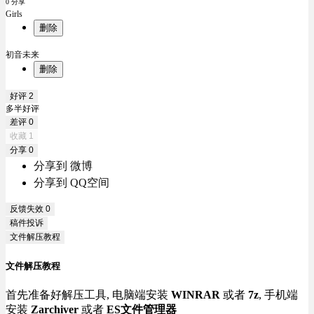
0 分享
Girls
删除
初音未来
删除
好评
2
多半好评
差评
0
收藏
1
分享
0
分享到 微博
分享到 QQ空间
反馈失效
0
稿件投诉
文件解压教程
文件解压教程
首先准备好解压工具, 电脑端安装
WINRAR
或者
7z
, 手机端
安装
Zarchiver
或者
ES文件管理器