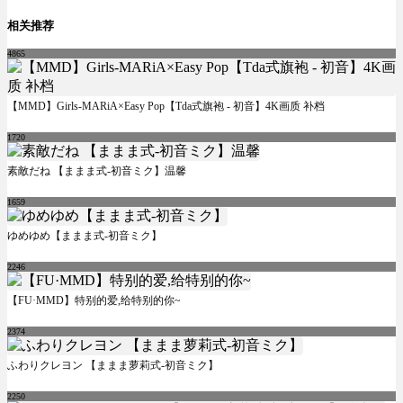
相关推荐
4865
【MMD】Girls-MARiA×Easy Pop【Tda式旗袍 - 初音】4K画质 补档
1720
素敵だね 【ままま式-初音ミク】温馨
1659
ゆめゆめ【ままま式-初音ミク】
2246
【FU·MMD】特别的爱,给特别的你~
2374
ふわりクレヨン 【ままま萝莉式-初音ミク】
2250