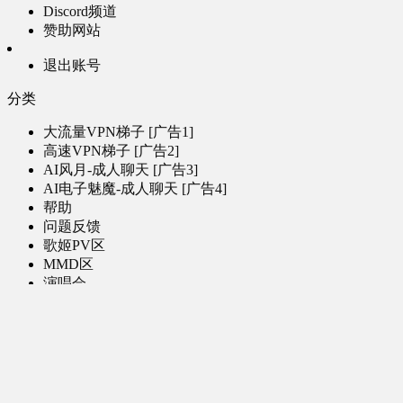
Discord频道
赞助网站
退出账号
分类
大流量VPN梯子 [广告1]
高速VPN梯子 [广告2]
AI风月-成人聊天 [广告3]
AI电子魅魔-成人聊天 [广告4]
帮助
问题反馈
歌姬PV区
MMD区
演唱会
初音未来演唱会
其他演出
音乐-音频区
虚拟歌手音乐
普通歌手音乐
有声小说-广播剧