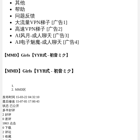
其他
帮助
问题反馈
大流量VPN梯子 [广告1]
高速VPN梯子 [广告2]
AI风月-成人聊天 [广告3]
AI电子魅魔-成人聊天 [广告4]
【MMD】Girls【YYB式 - 初音ミク】
【MMD】Girls【YYB式 - 初音ミク】
MMD区
发布时间 15-03-22 04:32:10
最后修改 15-07-05 17:00:43
状态 已公开
多半好评
2 好评
0 差评
1863 点击
0 下载
2 评论
1 收藏