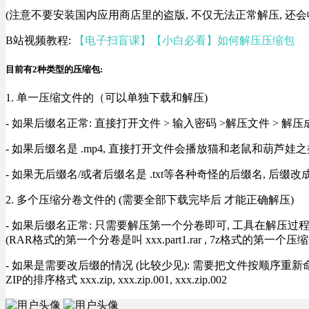
(注意不要安装国内应用商店里的盗版, 不仅无法正常解压, 还会
B站视频教程:
【电子扫盲课】【小白必看】如何解压压缩包
目前有2种类型的压缩包:
1. 单一压缩文件的（可以单独下载和解压)
- 如果后缀名正常: 直接打开文件 > 输入密码 >解压文件 > 
- 如果后缀名是 .mp4, 直接打开文件会播放猫和老鼠和葫芦娃之类
- 如果无后缀名/或者后缀名是 .txt等各种奇怪的后缀名, 后缀
2. 多个压缩分卷文件的 (需要全部下载完毕后 才能正确解压)
- 如果后缀名正常: 只需要解压第一个分卷即可, 工具在解压
(RAR格式的第一个分卷是叫 xxx.part1.rar , 7z格式的第一个压缩
- 如果是需要改后缀的情况 (比较少见): 需要把文件按顺序重新命名好才能正常解压, RA
ZIP的排序格式 xxx.zip, xxx.zip.001, xxx.zip.002