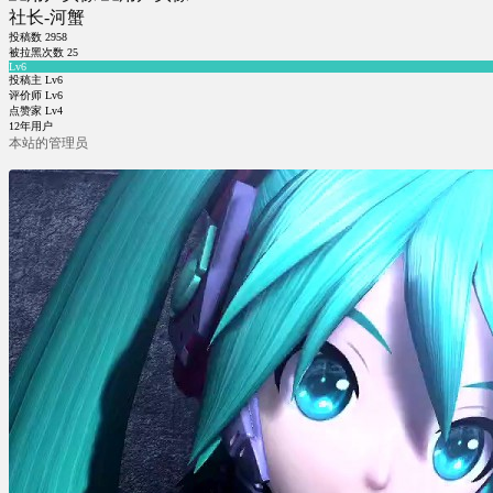
社长-河蟹
投稿数
2958
被拉黑次数
25
Lv6
投稿主 Lv6
评价师 Lv6
点赞家 Lv4
12年用户
本站的管理员