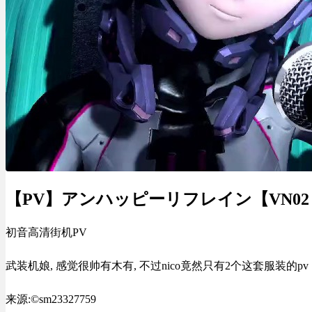
【PV】アンハッピーリフレイン【VN0
初音高清街机PV
武装机娘, 感觉很帅有木有, 不过nico竟然只有2个这套服装的pv
来源:©sm23327759