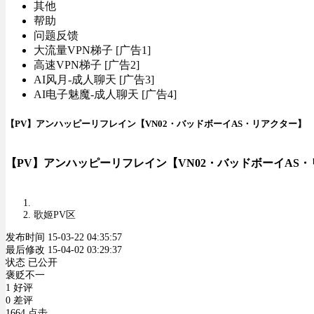
其他
帮助
问题反馈
大流量VPN梯子 [广告1]
高速VPN梯子 [广告2]
AI风月-成人聊天 [广告3]
AI电子魅魔-成人聊天 [广告4]
【PV】アンハッピーリフレイン【VN02・バッドボーイAS・リアクター】
【PV】アンハッピーリフレイン【VN02・バッドボーイAS
歌姬PV区
发布时间 15-03-22 04:35:57
最后修改 15-04-02 03:29:37
状态 已公开
褒贬不一
1 好评
0 差评
1664 点击