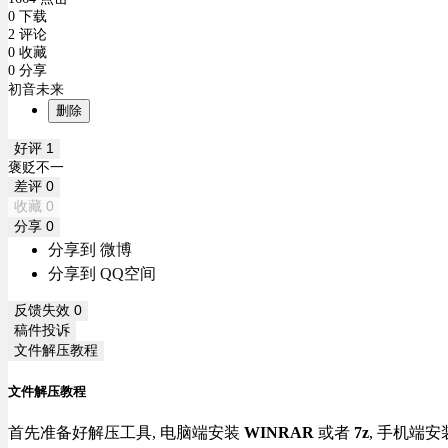
0 下载
2 评论
0 收藏
0 分享
初音未来
删除
好评
1
褒贬不一
差评
0
收藏
0
分享
0
分享到 微博
分享到 QQ空间
反馈失效
0
稿件投诉
文件解压教程
文件解压教程
首先准备好解压工具, 电脑端安装
WINRAR
或者
7z
, 手机端安