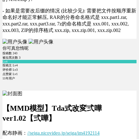
- 如果是需要改后缀的情况 (比较少见): 需要把文件按顺序重新
命名好才能正常解压, RAR的分卷命名格式是 xxx.part1.rar,
xxx.part2.rar, xxx.part3.rar, 7z的命名格式是 xxx.001, xxx.002,
xxx.003, ZIP的排序格式 xxx.zip, xxx.zip.001, xxx.zip.002
你可真怠惰呢
投稿数
243
被拉黑次数
3
Lv4
投稿主 Lv4
评价师 Lv3
点赞家 Lv1
11年用户
【MMD模型】Tda式改変弍嘩
ver1.02【弍嘩】
配布静画：
//seiga.nicovideo.jp/seiga/im4192114