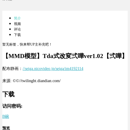
简介
视频
评论
下载
暂无标签，快来帮UP主补充吧！
【MMD模型】Tda式改変弍嘩ver1.02【弍嘩】
配布静画：
//seiga.nicovideo.jp/seiga/im4192114
来源: ©©//twilinght.diandian.com/
下载
访问密码:
B碗
预览