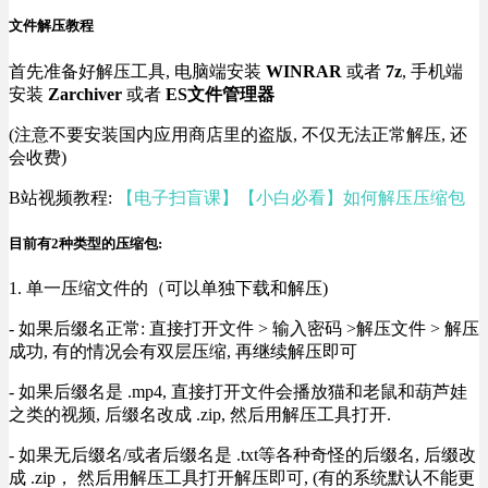
文件解压教程
首先准备好解压工具, 电脑端安装
WINRAR
或者
7z
, 手机端
安装
Zarchiver
或者
ES文件管理器
(注意不要安装国内应用商店里的盗版, 不仅无法正常解压, 还
会收费)
B站视频教程:
【电子扫盲课】【小白必看】如何解压压缩包
目前有2种类型的压缩包:
1. 单一压缩文件的（可以单独下载和解压)
- 如果后缀名正常: 直接打开文件 > 输入密码 >解压文件 > 解压
成功, 有的情况会有双层压缩, 再继续解压即可
- 如果后缀名是 .mp4, 直接打开文件会播放猫和老鼠和葫芦娃
之类的视频, 后缀名改成 .zip, 然后用解压工具打开.
- 如果无后缀名/或者后缀名是 .txt等各种奇怪的后缀名, 后缀改
成 .zip， 然后用解压工具打开解压即可, (有的系统默认不能更