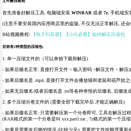
文件解压教程
首先准备好解压工具, 电脑端安装
WINRAR
或者
7z
, 手机端安
(注意不要安装国内应用商店里的盗版, 不仅无法正常解压, 还会
B站视频教程:
【电子扫盲课】【小白必看】如何解压压缩包
目前有2种类型的压缩包:
1. 单一压缩文件的（可以单独下载和解压)
- 如果后缀名正常: 直接打开文件 > 输入密码 >解压文件 > 
- 如果后缀名是 .mp4, 直接打开文件会播放猫和老鼠和葫芦娃之类
- 如果无后缀名/或者后缀名是 .txt等各种奇怪的后缀名, 后缀
2. 多个压缩分卷文件的 (需要全部下载完毕后 才能正确解压)
- 如果后缀名正常: 只需要解压第一个分卷即可, 工具在解压
(RAR格式的第一个分卷是叫 xxx.part1.rar , 7z格式的第一个压缩
- 如果是需要改后缀的情况 (比较少见): 需要把文件按顺序重新命名好才能正常解压, RA