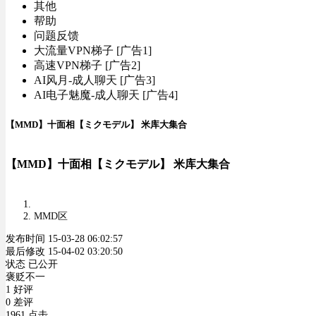
其他
帮助
问题反馈
大流量VPN梯子 [广告1]
高速VPN梯子 [广告2]
AI风月-成人聊天 [广告3]
AI电子魅魔-成人聊天 [广告4]
【MMD】十面相【ミクモデル】 米库大集合
【MMD】十面相【ミクモデル】 米库大集合
MMD区
发布时间 15-03-28 06:02:57
最后修改 15-04-02 03:20:50
状态 已公开
褒贬不一
1 好评
0 差评
1961 点击