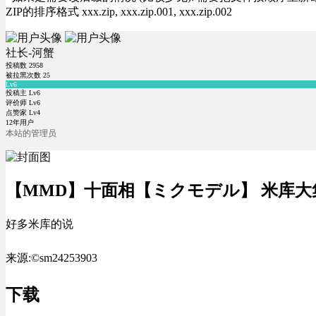
ZIP的排序格式 xxx.zip, xxx.zip.001, xxx.zip.002
社长-河蟹
投稿数
2958
被拉黑次数
25
Lv6
投稿主 Lv6
评价师 Lv6
点赞家 Lv4
12年用户
本站的管理员
【MMD】十面相【ミクモデル】 米库大
好多米库的说
来源:©sm24253903
下载