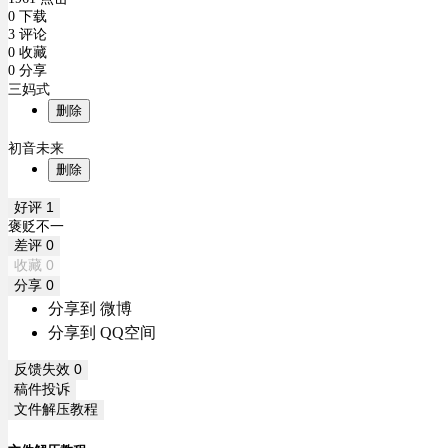
0 下载
3 评论
0 收藏
0 分享
三妈式
删除
初音未来
删除
好评
1
褒贬不一
差评
0
收藏
0
分享
0
分享到 微博
分享到 QQ空间
反馈失效
0
稿件投诉
文件解压教程