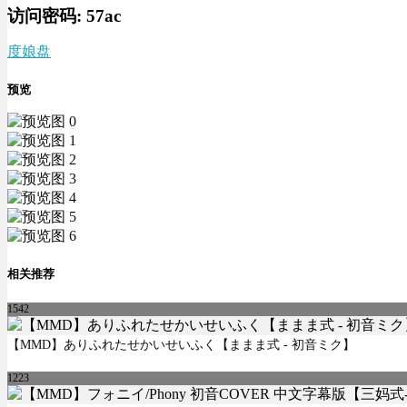
访问密码:
57ac
度娘盘
预览
相关推荐
1542
【MMD】ありふれたせかいせいふく【ままま式 - 初音ミク】
1223