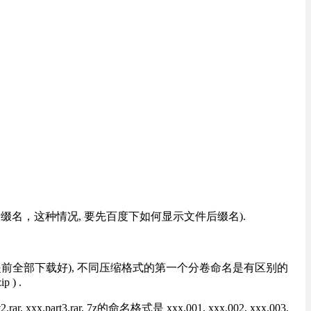
改后缀名，这种情况, 要先百度下如何显示文件后缀名).
提前全部下载好), 不同压缩格式的第一个分卷命名是有区别的
) .
rt3.rar, 7z的命名格式是 xxx.001, xxx.002, xxx.003,