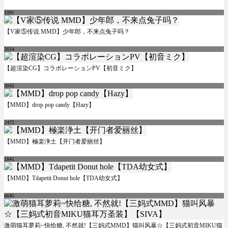
1091
【V家⑤传说 MMD】少年郎，不来点兔子吗？
2614
【超渲染CG】コラボレーションPV【初音ミク】
3045
【MMD】drop pop candy【Hazy】
2472
【MMD】極楽浄土【开门者爱丽丝】
1841
【MMD】Tdapetit Donut hole【TDA幼女式】
6645
激萌猫耳萝莉~快给糖, 不然就!【三妈式MMD】猫叫风暴☆【三妈式初音MIKU猫