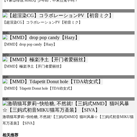
【V家⑤传说 MMD】少年郎，不来点兔子吗？
2614
【超渲染CG】コラボレーションPV【初音ミク】
3045
【MMD】drop pop candy【Hazy】
2472
【MMD】極楽浄土【开门者爱丽丝】
1841
【MMD】Tdapetit Donut hole【TDA幼女式】
6645
激萌猫耳萝莉~快给糖, 不然就!【三妈式MMD】猫叫风暴☆【三妈式初音MIKU猫
耳万圣装】【SIVA】
相关推荐