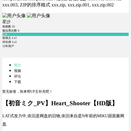
xxx.003, ZIP的排序格式 xxx.zip, xxx.zip.001, xxx.zip.002
星沙
投稿数
25
被拉黑次数
0
Lv4
投稿主 Lv2
评价师 Lv2
12年用户
简介
视频
评论
下载
暂无标签，快来帮UP主补充吧！
【初音ミク_PV】Heart_Shooter【HD版】
LAT式发力中,依旧是网盘的旧物,依旧来自是N年前的MIKU甜面酱网
盘.