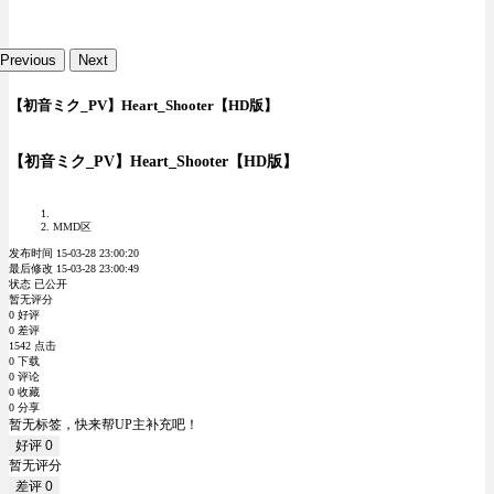
Previous
Next
【初音ミク_PV】Heart_Shooter【HD版】
【初音ミク_PV】Heart_Shooter【HD版】
MMD区
发布时间 15-03-28 23:00:20
最后修改 15-03-28 23:00:49
状态 已公开
暂无评分
0 好评
0 差评
1542 点击
0 下载
0 评论
0 收藏
0 分享
暂无标签，快来帮UP主补充吧！
好评
0
暂无评分
差评
0