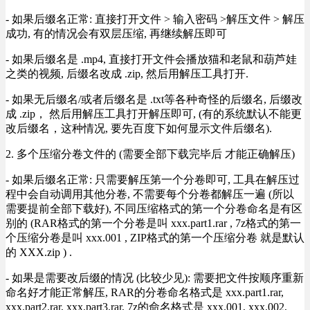
- 如果后缀名正常: 直接打开文件 > 输入密码 >解压文件 > 解压
成功, 有的情况会有双层压缩, 再继续解压即可
- 如果后缀名是 .mp4, 直接打开文件会播放猫和老鼠和葫芦娃
之类的视频, 后缀名改成 .zip, 然后用解压工具打开.
- 如果无后缀名/或者后缀名是 .txt等各种奇怪的后缀名, 后缀改
成 .zip， 然后用解压工具打开解压即可, (有的系统默认不能更
改后缀名，这种情况, 要先百度下如何显示文件后缀名).
2. 多个压缩分卷文件的 (需要全部下载完毕后 才能正确解压)
- 如果后缀名正常: 只需要解压第一个分卷即可, 工具在解压过
程中会自动调用其他分卷, 不需要每个分卷都解压一遍 (所以
需要提前全部下载好), 不同压缩格式的第一个分卷命名是有区
别的 (RAR格式的第一个分卷是叫 xxx.part1.rar , 7z格式的第一
个压缩分卷是叫 xxx.001 , ZIP格式的第一个压缩分卷 就是默认
的 XXX.zip ) .
- 如果是需要改后缀的情况 (比较少见): 需要把文件按顺序重新
命名好才能正常解压, RAR的分卷命名格式是 xxx.part1.rar,
xxx.part2.rar, xxx.part3.rar, 7z的命名格式是 xxx.001, xxx.002,