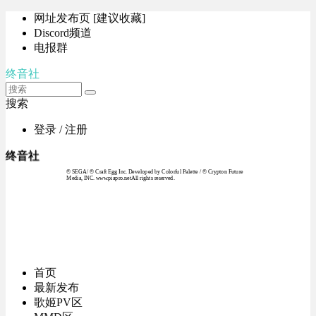
网址发布页 [建议收藏]
Discord频道
电报群
终音社
搜索
登录 / 注册
终音社
© SEGA / © Craft Egg Inc. Developed by Colorful Palette / © Crypton Future
Media, INC. www.piapro.netAll rights reserved.
首页
最新发布
歌姬PV区