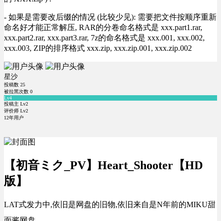
- 如果是需要改后缀的情况 (比较少见): 需要把文件按顺序重新
命名好才能正常解压, RAR的分卷命名格式是 xxx.part1.rar,
xxx.part2.rar, xxx.part3.rar, 7z的命名格式是 xxx.001, xxx.002,
xxx.003, ZIP的排序格式 xxx.zip, xxx.zip.001, xxx.zip.002
星沙
投稿数
25
被拉黑次数
0
Lv4
投稿主 Lv2
评价师 Lv2
12年用户
【初音ミク_PV】Heart_Shooter【HD
版】
LAT式发力中,依旧是网盘的旧物,依旧来自是N年前的MIKU甜
面酱网盘.