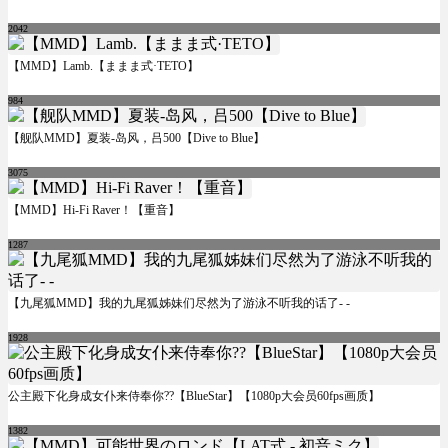
2042
【MMD】Lamb.【ままま式·TETO】
984
【舰队MMD】夏装-岛风，吕500【Dive to Blue】
3075
【MMD】Hi-Fi Raver！【重音】
1287
【九尾狐MMD】我的九尾狐姊妹们尽然为了游泳不听我的话了- -
1928
公主殿下化身成女仆来侍奉你??【BlueStar】【1080p大会员60fps画质】
1382