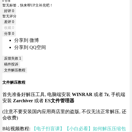
0 分享
暂无标签，快来帮UP主补充吧！
好评
0
暂无评分
差评
0
收藏
0
分享
0
分享到 微博
分享到 QQ空间
反馈失效
1
稿件投诉
文件解压教程
文件解压教程
首先准备好解压工具, 电脑端安装
WINRAR
或者
7z
, 手机端
安装
Zarchiver
或者
ES文件管理器
(注意不要安装国内应用商店里的盗版, 不仅无法正常解压, 还
会收费)
B站视频教程:
【电子扫盲课】【小白必看】如何解压压缩包