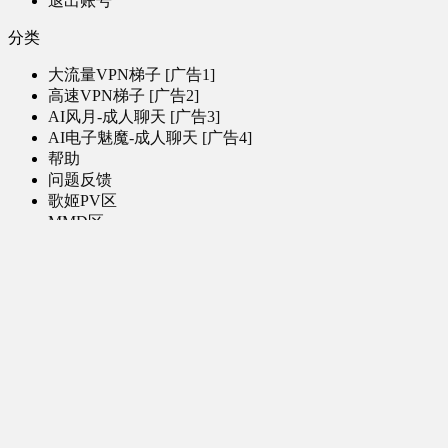
退出账号
分类
大流量VPN梯子 [广告1]
高速VPN梯子 [广告2]
AI风月-成人聊天 [广告3]
AI电子魅魔-成人聊天 [广告4]
帮助
问题反馈
歌姬PV区
MMD区
演唱会
初音未来演唱会
其他演出
音乐-音频区
虚拟歌手音乐
普通歌手音乐
有声小说-广播剧
同人音声-ASMR [全年龄]
其他音频资源
动漫区