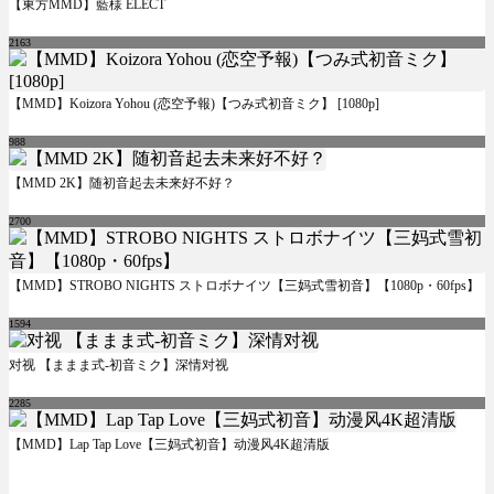
【東方MMD】藍様 ELECT
2163
【MMD】Koizora Yohou (恋空予報)【つみ式初音ミク】 [1080p]
988
【MMD 2K】随初音起去未来好不好？
2700
【MMD】STROBO NIGHTS ストロボナイツ【三妈式雪初音】【1080p・60fps】
1594
对视 【ままま式-初音ミク】深情对视
2285
【MMD】Lap Tap Love【三妈式初音】动漫风4K超清版