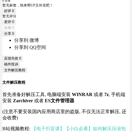
0 分享
暂无标签，快来帮UP主补充吧！
好评
0
暂无评分
差评
0
收藏
0
分享
0
分享到 微博
分享到 QQ空间
反馈失效
0
稿件投诉
文件解压教程
文件解压教程
首先准备好解压工具, 电脑端安装
WINRAR
或者
7z
, 手机端
安装
Zarchiver
或者
ES文件管理器
(注意不要安装国内应用商店里的盗版, 不仅无法正常解压, 还
会收费)
B站视频教程:
【电子扫盲课】【小白必看】如何解压压缩包