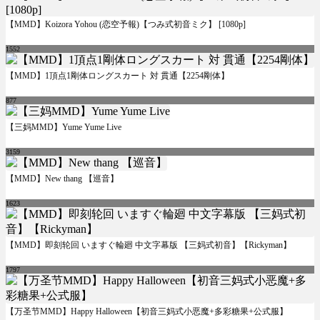
【MMD】Koizora Yohou (恋空予報)【つみ式初音ミク】 [1080p]
1552
【MMD】1頂点1剛体ロングスカート 対 貫通【2254剛体】
877
【三妈MMD】Yume Yume Live
3159
【MMD】New thang 【巡音】
1623
【MMD】即刻轮回 いますぐ輪廻 中文字幕版 【三妈式初音】【Rickyman】
1797
【万圣节MMD】Happy Halloween【初音三妈式小恶魔+多彩糖果+公式服】