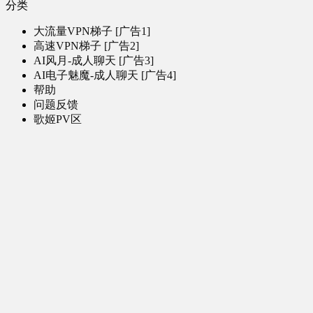
分类
大流量VPN梯子 [广告1]
高速VPN梯子 [广告2]
AI风月-成人聊天 [广告3]
AI电子魅魔-成人聊天 [广告4]
帮助
问题反馈
歌姬PV区
MMD区
演唱会
初音未来演唱会
其他演出
音乐-音频区
虚拟歌手音乐
普通歌手音乐
有声小说-广播剧
同人音声-ASMR [全年龄]
其他音频资源
动漫区
日本动画
国产动画