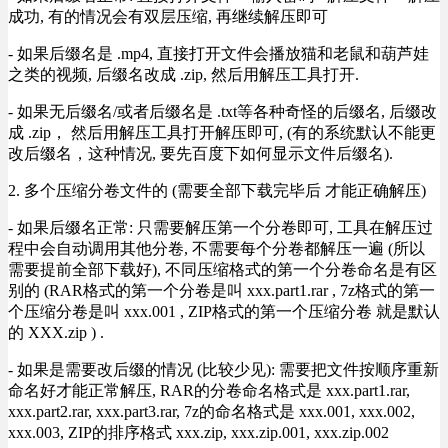
成功, 有的情况会有双层压缩, 再继续解压即可
- 如果后缀名是 .mp4, 直接打开文件会播放猫和老鼠和葫芦娃
之类的视频, 后缀名改成 .zip, 然后用解压工具打开.
- 如果无后缀名/或者后缀名是 .txt等各种奇怪的后缀名, 后缀改
成 .zip， 然后用解压工具打开解压即可, (有的系统默认不能更
改后缀名，这种情况, 要先百度下如何显示文件后缀名).
2. 多个压缩分卷文件的 (需要全部下载完毕后 才能正确解压)
- 如果后缀名正常: 只需要解压第一个分卷即可, 工具在解压过
程中会自动调用其他分卷, 不需要每个分卷都解压一遍 (所以
需要提前全部下载好), 不同压缩格式的第一个分卷命名是有区
别的 (RAR格式的第一个分卷是叫 xxx.part1.rar , 7z格式的第一
个压缩分卷是叫 xxx.001 , ZIP格式的第一个压缩分卷 就是默认
的 XXX.zip ) .
- 如果是需要改后缀的情况 (比较少见): 需要把文件按顺序重新
命名好才能正常解压, RAR的分卷命名格式是 xxx.part1.rar,
xxx.part2.rar, xxx.part3.rar, 7z的命名格式是 xxx.001, xxx.002,
xxx.003, ZIP的排序格式 xxx.zip, xxx.zip.001, xxx.zip.002