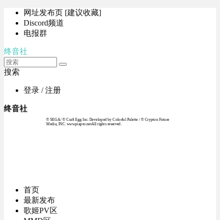
网址发布页 [建议收藏]
Discord频道
电报群
终音社
搜索
登录 / 注册
终音社
© SEGA / © Craft Egg Inc. Developed by Colorful Palette / © Crypton Future
Media, INC. www.piapro.netAll rights reserved.
首页
最新发布
歌姬PV区