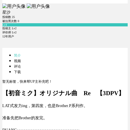
星沙
投稿数
25
被拉黑次数
0
Lv4
投稿主 Lv2
评价师 Lv2
12年用户
简介
视频
评论
下载
暂无标签，快来帮UP主补充吧！
【初音ミク】オリジナル曲 Re 【3DPV】
LAT式发力ing，第四发，也是Brother.P系列作。
准备先把Brother的发完。