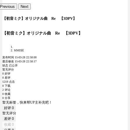
Previous
Next
【初音ミク】オリジナル曲 Re 【3DPV】
【初音ミク】オリジナル曲 Re 【3DPV】
MMD区
发布时间 15-03-28 22:58:00
最后修改 15-03-28 22:58:17
状态 已公开
暂无评分
0 好评
0 差评
1219 点击
0 下载
2 评论
0 收藏
0 分享
暂无标签，快来帮UP主补充吧！
好评
0
暂无评分
差评
0
收藏
0