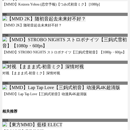
【MMD】Koizora Yohou (恋空予報)【つみ式初音ミク】 [1080p]
988
【MMD 2K】随初音起去未来好不好？
2700
【MMD】STROBO NIGHTS ストロボナイツ【三妈式雪初音】【1080p・60fps】
1594
对视 【ままま式-初音ミク】深情对视
2285
【MMD】Lap Tap Love【三妈式初音】动漫风4K超清版
相关推荐
2028