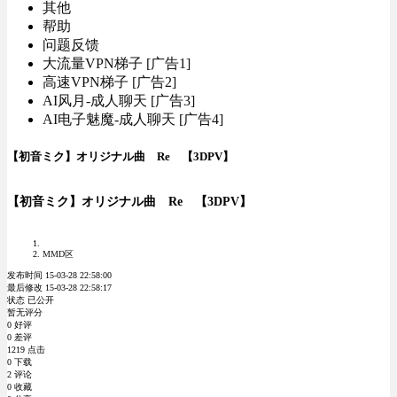
其他
帮助
问题反馈
大流量VPN梯子 [广告1]
高速VPN梯子 [广告2]
AI风月-成人聊天 [广告3]
AI电子魅魔-成人聊天 [广告4]
【初音ミク】オリジナル曲 Re 【3DPV】
【初音ミク】オリジナル曲 Re 【3DPV】
MMD区
发布时间 15-03-28 22:58:00
最后修改 15-03-28 22:58:17
状态 已公开
暂无评分
0 好评
0 差评
1219 点击
0 下载
2 评论
0 收藏