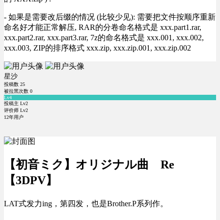
- 如果是需要改后缀的情况 (比较少见): 需要把文件按顺序重新
命名好才能正常解压, RAR的分卷命名格式是 xxx.part1.rar,
xxx.part2.rar, xxx.part3.rar, 7z的命名格式是 xxx.001, xxx.002,
xxx.003, ZIP的排序格式 xxx.zip, xxx.zip.001, xxx.zip.002
星沙
投稿数
25
被拉黑次数
0
Lv4
投稿主 Lv2
评价师 Lv2
12年用户
【初音ミク】オリジナル曲 Re
【3DPV】
LAT式发力ing，第四发，也是Brother.P系列作。