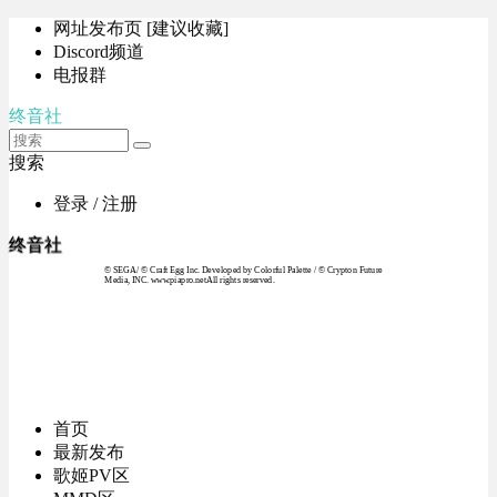
网址发布页 [建议收藏]
Discord频道
电报群
终音社
搜索
登录 / 注册
终音社
© SEGA / © Craft Egg Inc. Developed by Colorful Palette / © Crypton Future
Media, INC. www.piapro.netAll rights reserved.
首页
最新发布
歌姬PV区