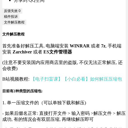
分享到 QQ空间
反馈失效
0
稿件投诉
文件解压教程
文件解压教程
首先准备好解压工具, 电脑端安装
WINRAR
或者
7z
, 手机端
安装
Zarchiver
或者
ES文件管理器
(注意不要安装国内应用商店里的盗版, 不仅无法正常解压, 还
会收费)
B站视频教程:
【电子扫盲课】【小白必看】如何解压压缩包
目前有2种类型的压缩包:
1. 单一压缩文件的（可以单独下载和解压)
- 如果后缀名正常: 直接打开文件 > 输入密码 >解压文件 > 解压
成功, 有的情况会有双层压缩, 再继续解压即可