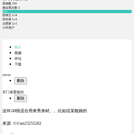
投稿数
243
被拉黑次数
3
Lv4
投稿主 Lv4
评价师 Lv3
点赞家 Lv1
11年用户
简介
视频
评论
下载
circus
删除
开门者爱丽丝
删除
这BGM很适合用来秀身材。。比如说某舰娘的
来源: ©©sm23255202