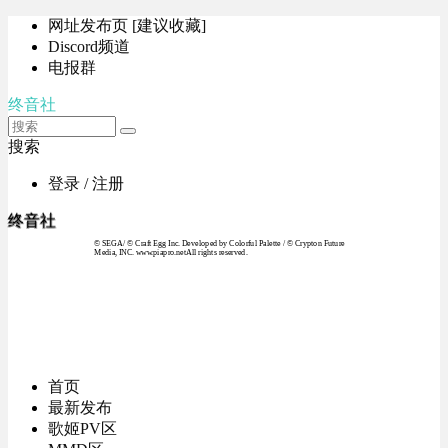
网址发布页 [建议收藏]
Discord频道
电报群
终音社
搜索
登录 / 注册
终音社
© SEGA / © Craft Egg Inc. Developed by Colorful Palette / © Crypton Future
Media, INC. www.piapro.netAll rights reserved.
首页
最新发布
歌姬PV区