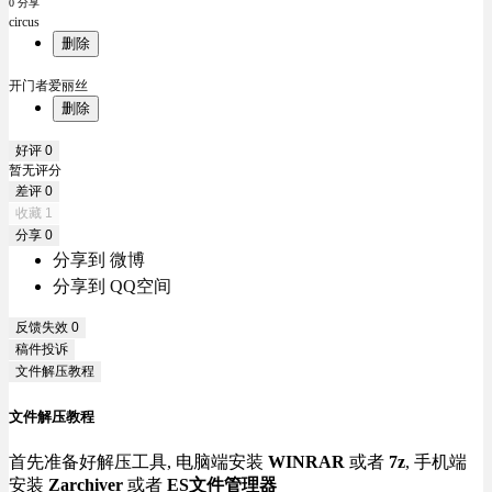
0 分享
circus
删除
开门者爱丽丝
删除
好评
0
暂无评分
差评
0
收藏
1
分享
0
分享到 微博
分享到 QQ空间
反馈失效
0
稿件投诉
文件解压教程
文件解压教程
首先准备好解压工具, 电脑端安装
WINRAR
或者
7z
, 手机端
安装
Zarchiver
或者
ES文件管理器