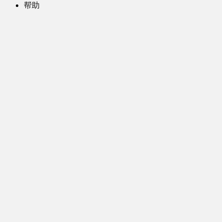
帮助
问题反馈
歌姬PV区
MMD区
演唱会
初音未来演唱会
其他演出
音乐-音频区
虚拟歌手音乐
普通歌手音乐
有声小说-广播剧
同人音声-ASMR [全年龄]
其他音频资源
动漫区
日本动画
国产动画
欧美动画
漫画区
日韩漫画
国产漫画
欧美漫画