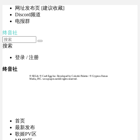
网址发布页 [建议收藏]
Discord频道
电报群
终音社
搜索
登录 / 注册
终音社
© SEGA / © Craft Egg Inc. Developed by Colorful Palette / © Crypton Future
Media, INC. www.piapro.netAll rights reserved.
首页
最新发布
歌姬PV区