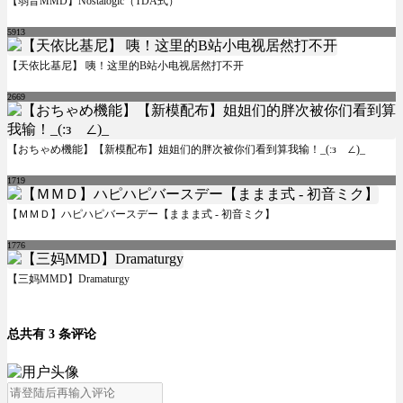
【弱音MMD】Nostalogic（TDA式）
5913
【天依比基尼】 咦！这里的B站小电视居然打不开
2669
【おちゃめ機能】【新模配布】姐姐们的胖次被你们看到算我输！_(:зゝ∠)_
1719
【ＭＭＤ】ハピハピバースデー【ままま式 - 初音ミク】
1776
【三妈MMD】Dramaturgy
总共有 3 条评论