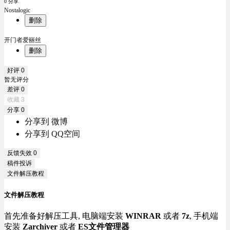
0 分享
Nostalogic
删除
开门者爱丽丝
删除
好评
0
暂无评分
差评
0
收藏
3
分享
0
分享到 微博
分享到 QQ空间
反馈失效
0
稿件投诉
文件解压教程
文件解压教程
首先准备好解压工具, 电脑端安装
WINRAR
或者
7z
, 手机端
安装
Zarchiver
或者
ES文件管理器