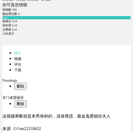
你可真怠惰呢
投稿数
243
被拉黑次数
3
Lv4
投稿主 Lv4
评价师 Lv3
点赞家 Lv1
11年用户
简介
视频
评论
下载
Nostalogic
删除
开门者爱丽丝
删除
这视频果断就是来秀身材的，湿身诱惑，吸血鬼爱丽丝夫人
来源: ©©sm22218632