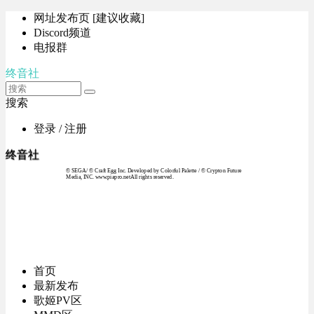
网址发布页 [建议收藏]
Discord频道
电报群
终音社
搜索
登录 / 注册
终音社
© SEGA / © Craft Egg Inc. Developed by Colorful Palette / © Crypton Future
Media, INC. www.piapro.netAll rights reserved.
首页
最新发布
歌姬PV区