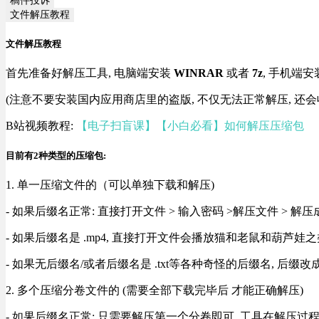
文件解压教程
文件解压教程
首先准备好解压工具, 电脑端安装
WINRAR
或者
7z
, 手机端安
(注意不要安装国内应用商店里的盗版, 不仅无法正常解压, 还会
B站视频教程:
【电子扫盲课】【小白必看】如何解压压缩包
目前有2种类型的压缩包:
1. 单一压缩文件的（可以单独下载和解压)
- 如果后缀名正常: 直接打开文件 > 输入密码 >解压文件 > 
- 如果后缀名是 .mp4, 直接打开文件会播放猫和老鼠和葫芦娃之类
- 如果无后缀名/或者后缀名是 .txt等各种奇怪的后缀名, 后缀
2. 多个压缩分卷文件的 (需要全部下载完毕后 才能正确解压)
- 如果后缀名正常: 只需要解压第一个分卷即可, 工具在解压