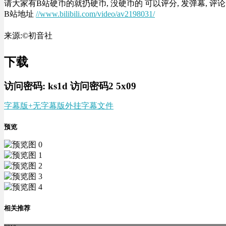
请大家有B站硬币的就扔硬币, 没硬币的 可以评分, 发弹幕, 评论
B站地址
//www.bilibili.com/video/av2198031/
来源:©初音社
下载
访问密码:
ks1d
访问密码2 5x09
字幕版+无字幕版
外挂字幕文件
预览
相关推荐