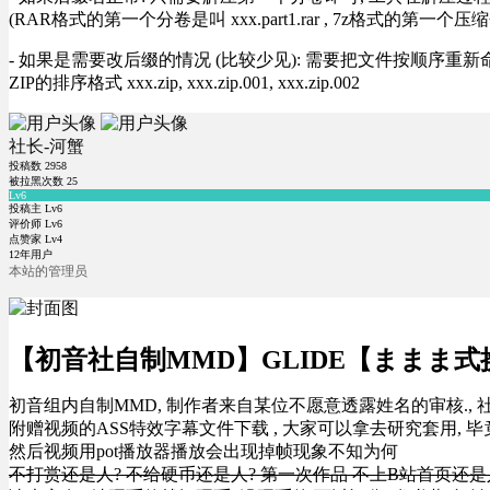
(RAR格式的第一个分卷是叫 xxx.part1.rar , 7z格式的第一个压缩
- 如果是需要改后缀的情况 (比较少见): 需要把文件按顺序重新命名好才能正常解压, RA
ZIP的排序格式 xxx.zip, xxx.zip.001, xxx.zip.002
社长-河蟹
投稿数
2958
被拉黑次数
25
Lv6
投稿主 Lv6
评价师 Lv6
点赞家 Lv4
12年用户
本站的管理员
【初音社自制MMD】GLIDE【ままま式
初音组内自制MMD, 制作者来自某位不愿意透露姓名的审核., 
附赠视频的ASS特效字幕文件下载 , 大家可以拿去研究套用, 毕
然后视频用pot播放器播放会出现掉帧现象不知为何
不打赏还是人? 不给硬币还是人? 第一次作品 不上B站首页还是