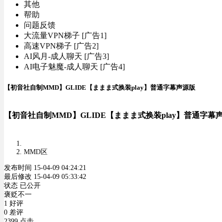
其他
帮助
问题反馈
大流量VPN梯子 [广告1]
高速VPN梯子 [广告2]
AI风月-成人聊天 [广告3]
AI电子魅魔-成人聊天 [广告4]
【初音社自制MMD】GLIDE【ままま式换装play】普通字幕声源版
【初音社自制MMD】GLIDE【ままま式换装play】普通字幕
MMD区
发布时间 15-04-09 04:24:21
最后修改 15-04-09 05:33:42
状态 已公开
褒贬不一
1 好评
0 差评
2399 点击