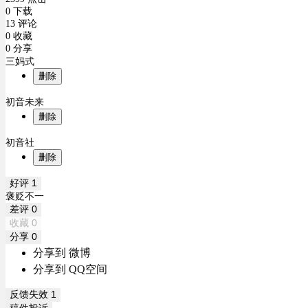
0 下载
13 评论
0 收藏
0 分享
三妈式
删除
初音未来
删除
初音社
删除
好评
1
褒贬不一
差评
0
收藏
0
分享
0
分享到 微博
分享到 QQ空间
反馈失效
1
稿件投诉