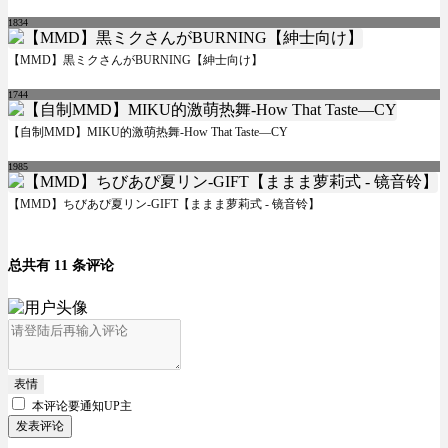
1834
【MMD】黒ミクさんがBURNING【紳士向け】
1744
【自制MMD】MIKU的激萌热舞-How That Taste—CY
1985
【MMD】ちびあぴ夏リン-GIFT【ままま萝莉式 - 镜音铃】
总共有 11 条评论
表情
本评论要
通知UP主
发表评论