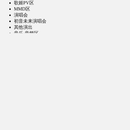
歌姬PV区
MMD区
演唱会
初音未来演唱会
其他演出
音乐-音频区
虚拟歌手音乐
普通歌手音乐
有声小说-广播剧
同人音声-ASMR [全年龄]
其他音频资源
动漫区
日本动画
国产动画
欧美动画
漫画区
日韩漫画
国产漫画
欧美漫画
小说-读物区
网文小说