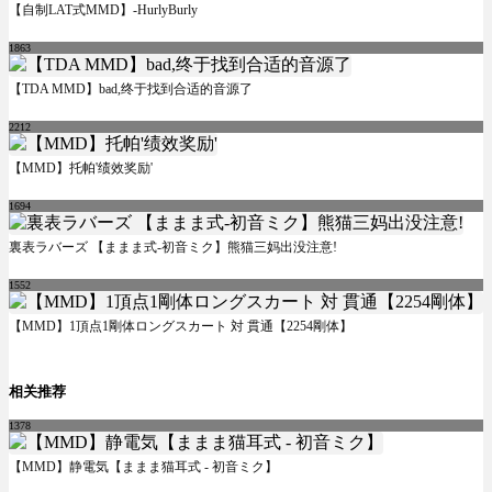
【自制LAT式MMD】-HurlyBurly
1863
【TDA MMD】bad,终于找到合适的音源了
2212
【MMD】托帕'绩效奖励'
1694
裏表ラバーズ 【ままま式-初音ミク】熊猫三妈出没注意!
1552
【MMD】1頂点1剛体ロングスカート 対 貫通【2254剛体】
相关推荐
1378
【MMD】静電気【ままま猫耳式 - 初音ミク】