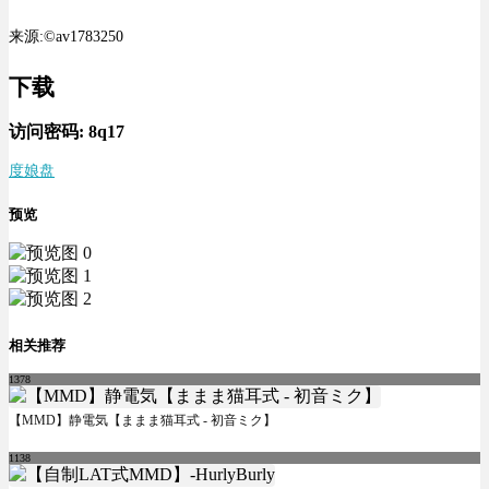
来源:©av1783250
下载
访问密码:
8q17
度娘盘
预览
相关推荐
1378
【MMD】静電気【ままま猫耳式 - 初音ミク】
1138