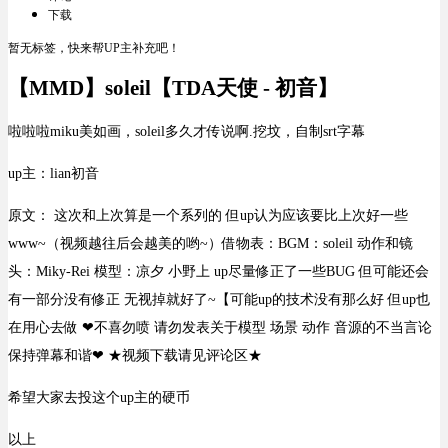
下载
暂无标签，快来帮UP主补充吧！
【MMD】soleil【TDA天使 - 初音】
啦啦啦miku美如画，soleil多久才传说啊.挖坟，自制srt字幕
up主：lian初音
原文： 这次和上次算是一个系列的 但up认为应该要比上次好一些
www~（视频越往后会越美的哟~）借物表：BGM：soleil 动作和镜
头：Miky-Rei 模型：凉夕 小野上 up尽量修正了一些BUG 但可能还会
有一部分没有修正 无视掉就好了~【可能up的技术没有那么好 但up也
在用心去做 ❤不喜勿喷 请勿发表关于模型 场景 动作 音源的不当言论
保持弹幕和谐❤ ★视频下载请见评论区★
希望大家去投这个up主的硬币
以上