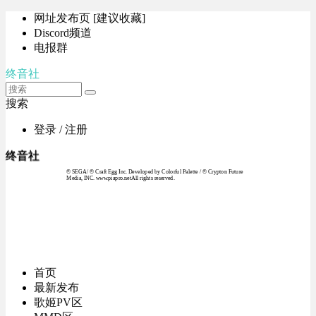
网址发布页 [建议收藏]
Discord频道
电报群
终音社
搜索
登录 / 注册
终音社
© SEGA / © Craft Egg Inc. Developed by Colorful Palette / © Crypton Future
Media, INC. www.piapro.netAll rights reserved.
首页
最新发布
歌姬PV区