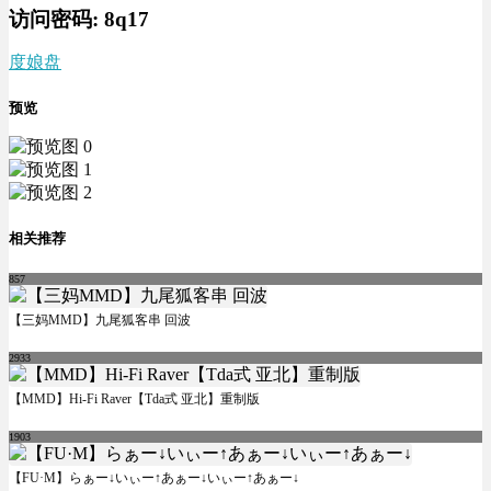
访问密码:
8q17
度娘盘
预览
相关推荐
857
【三妈MMD】九尾狐客串 回波
2933
【MMD】Hi-Fi Raver【Tda式 亚北】重制版
1903
【FU·M】らぁー↓いぃー↑あぁー↓いぃー↑あぁー↓