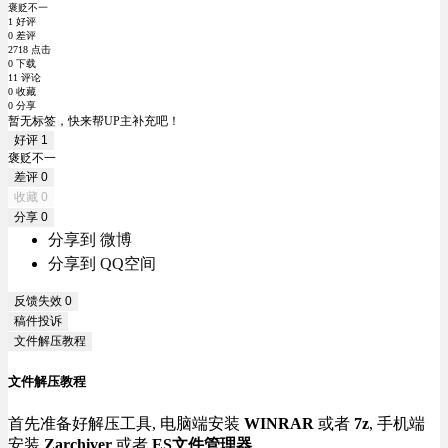
褒贬不一
1 好评
0 差评
2718 点击
0 下载
11 评论
0 收藏
0 分享
暂无标签，快来帮UP主补充吧！
好评
1
褒贬不一
差评
0
收藏
0
分享
0
分享到 微博
分享到 QQ空间
反馈失效
0
稿件投诉
文件解压教程
文件解压教程
首先准备好解压工具, 电脑端安装
WINRAR
或者
7z
, 手机端
安装
Zarchiver
或者
ES文件管理器