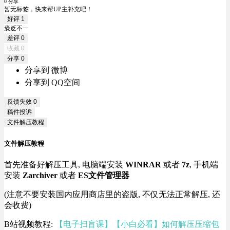
0 分享
暂无标签，快来帮UP主补充吧！
好评
1
褒贬不一
差评
0
收藏
0
分享
0
分享到 微博
分享到 QQ空间
反馈失效
0
稿件投诉
文件解压教程
文件解压教程
首先准备好解压工具, 电脑端安装
WINRAR
或者
7z
, 手机端
安装
Zarchiver
或者
ES文件管理器
(注意不要安装国内应用商店里的盗版, 不仅无法正常解压, 还
会收费)
B站视频教程:
【电子扫盲课】【小白必看】如何解压压缩包