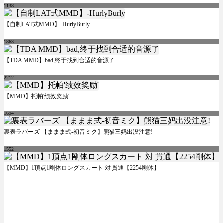
1138
【自制LAT式MMD】-HurlyBurly
1863
【TDA MMD】bad,终于找到合适的音源了
2212
【MMD】托帕'绩效奖励'
1694
裏表ラバーズ 【ままま式-初音ミク】熊猫三妈出没注意!
1552
【MMD】1頂点1剛体ロングスカート 対 貫通【2254剛体】