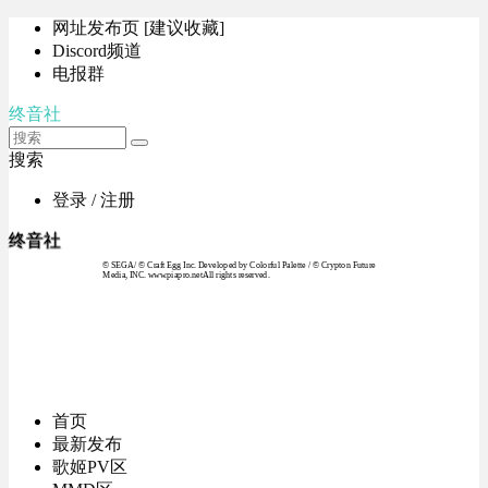
网址发布页 [建议收藏]
Discord频道
电报群
终音社
搜索
登录 / 注册
终音社
© SEGA / © Craft Egg Inc. Developed by Colorful Palette / © Crypton Future
Media, INC. www.piapro.netAll rights reserved.
首页
最新发布
歌姬PV区