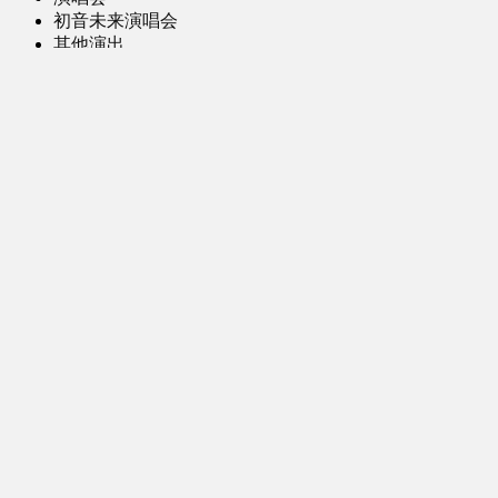
初音未来演唱会
其他演出
音乐-音频区
虚拟歌手音乐
普通歌手音乐
有声小说-广播剧
同人音声-ASMR [全年龄]
其他音频资源
动漫区
日本动画
国产动画
欧美动画
漫画区
日韩漫画
国产漫画
欧美漫画
小说-读物区
网文小说
日式轻小说
其他读物
图片区