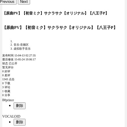
Previous
Next
【原曲PV】【初音ミク】サクラサク【オリジナル】【八王子P】
【原曲PV】【初音ミク】サクラサク【オリジナル】【八王子P】
音乐-音频区
虚拟歌手音乐
发布时间 15-04-13 02:27:35
最后修改 15-05-24 19:06:17
状态 已公开
暂无评分
0 好评
0 差评
1343 点击
0 下载
3 评论
1 收藏
0 分享
8#prince
删除
VOCALOID
删除