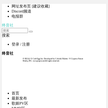
网址发布页 [建议收藏]
Discord频道
电报群
终音社
搜索
登录 / 注册
终音社
© SEGA / © Craft Egg Inc. Developed by Colorful Palette / © Crypton Future
Media, INC. www.piapro.netAll rights reserved.
首页
最新发布
歌姬PV区