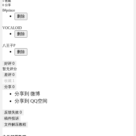
1 收藏
0 分享
8#prince
删除
VOCALOID
删除
八王子P
删除
好评
0
暂无评分
差评
0
收藏
1
分享
0
分享到 微博
分享到 QQ空间
反馈失效
0
稿件投诉
文件解压教程