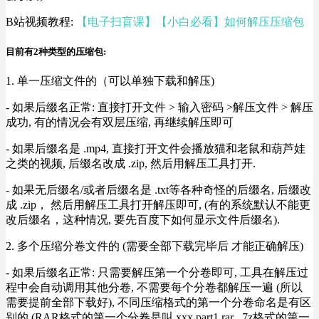
B站视频教程:
【电子扫盲课】【小白必看】如何解压压缩包
目前有2种类型的压缩包:
1. 单一压缩文件的（可以单独下载和解压)
- 如果后缀名正常: 直接打开文件 > 输入密码 >解压文件 > 解压
成功, 有的情况会有双层压缩, 再继续解压即可
- 如果后缀名是 .mp4, 直接打开文件会播放猫和老鼠和葫芦娃
之类的视频, 后缀名改成 .zip, 然后用解压工具打开.
- 如果无后缀名/或者后缀名是 .txt等各种奇怪的后缀名, 后缀改
成 .zip， 然后用解压工具打开解压即可, (有的系统默认不能更
改后缀名，这种情况, 要先百度下如何显示文件后缀名).
2. 多个压缩分卷文件的 (需要全部下载完毕后 才能正确解压)
- 如果后缀名正常: 只需要解压第一个分卷即可, 工具在解压过
程中会自动调用其他分卷, 不需要每个分卷都解压一遍 (所以
需要提前全部下载好), 不同压缩格式的第一个分卷命名是有区
别的 (RAR格式的第一个分卷是叫 xxx.part1.rar , 7z格式的第一