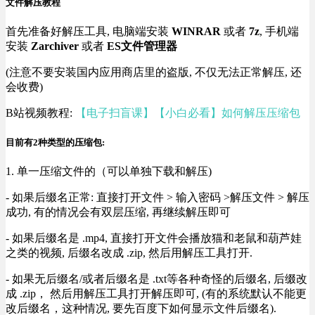
文件解压教程
首先准备好解压工具, 电脑端安装
WINRAR
或者
7z
, 手机端
安装
Zarchiver
或者
ES文件管理器
(注意不要安装国内应用商店里的盗版, 不仅无法正常解压, 还
会收费)
B站视频教程:
【电子扫盲课】【小白必看】如何解压压缩包
目前有2种类型的压缩包:
1. 单一压缩文件的（可以单独下载和解压)
- 如果后缀名正常: 直接打开文件 > 输入密码 >解压文件 > 解压
成功, 有的情况会有双层压缩, 再继续解压即可
- 如果后缀名是 .mp4, 直接打开文件会播放猫和老鼠和葫芦娃
之类的视频, 后缀名改成 .zip, 然后用解压工具打开.
- 如果无后缀名/或者后缀名是 .txt等各种奇怪的后缀名, 后缀改
成 .zip， 然后用解压工具打开解压即可, (有的系统默认不能更
改后缀名，这种情况, 要先百度下如何显示文件后缀名).