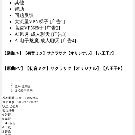
其他
帮助
问题反馈
大流量VPN梯子 [广告1]
高速VPN梯子 [广告2]
AI风月-成人聊天 [广告3]
AI电子魅魔-成人聊天 [广告4]
【原曲PV】【初音ミク】サクラサク【オリジナル】【八王子P】
【原曲PV】【初音ミク】サクラサク【オリジナル】【八王子P】
音乐-音频区
虚拟歌手音乐
发布时间 15-04-13 02:27:35
最后修改 15-05-24 19:06:17
状态 已公开
暂无评分
0 好评
0 差评
1343 点击
0 下载
3 评论