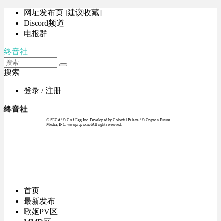
网址发布页 [建议收藏]
Discord频道
电报群
终音社
搜索
登录 / 注册
终音社
© SEGA / © Craft Egg Inc. Developed by Colorful Palette / © Crypton Future
Media, INC. www.piapro.netAll rights reserved.
首页
最新发布
歌姬PV区