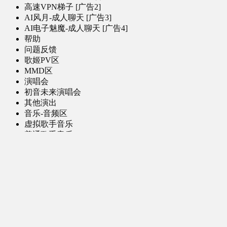
高速VPN梯子 [广告2]
AI风月-成人聊天 [广告3]
AI电子魅魔-成人聊天 [广告4]
帮助
问题反馈
歌姬PV区
MMD区
演唱会
初音未来演唱会
其他演出
音乐-音频区
虚拟歌手音乐
普通歌手音乐
有声小说-广播剧
同人音声-ASMR [全年龄]
其他音频资源
动漫区
日本动画
国产动画
欧美动画
漫画区