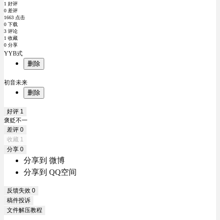
1 好评
0 差评
1663 点击
0 下载
3 评论
1 收藏
0 分享
YYB式
删除
初音未来
删除
好评
1
褒贬不一
差评
0
收藏
1
分享
0
分享到 微博
分享到 QQ空间
反馈失效
0
稿件投诉
文件解压教程