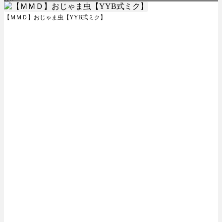
【ＭＭＤ】おじゃま虫【YYB式ミク】