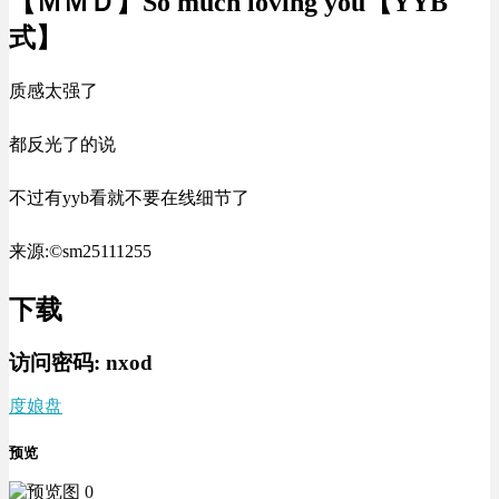
【ＭＭＤ】So much loving you【YYB
式】
质感太强了
都反光了的说
不过有yyb看就不要在线细节了
来源:©sm25111255
下载
访问密码:
nxod
度娘盘
预览