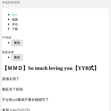
本站的管理员
简介
视频
评论
下载
YYB式
删除
初音未来
删除
【ＭＭＤ】So much loving you【YYB式】
质感太强了
都反光了的说
不过有yyb看就不要在线细节了
来源:©sm25111255