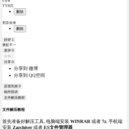
0 分享
YYB式
删除
初音未来
删除
好评
1
褒贬不一
差评
0
收藏
1
分享
0
分享到 微博
分享到 QQ空间
反馈失效
0
稿件投诉
文件解压教程
文件解压教程
首先准备好解压工具, 电脑端安装
WINRAR
或者
7z
, 手机端
安装
Zarchiver
或者
ES文件管理器