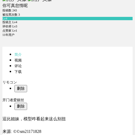
你可真怠惰呢
投稿数
243
被拉黑次数
3
Lv4
投稿主 Lv4
评价师 Lv3
点赞家 Lv1
11年用户
简介
视频
评论
下载
リモコン
删除
开门者爱丽丝
删除
逗比姐妹，模型咋看起来这么别扭
来源: ©©sm21171828