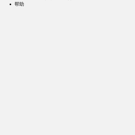
帮助
问题反馈
歌姬PV区
MMD区
演唱会
初音未来演唱会
其他演出
音乐-音频区
虚拟歌手音乐
普通歌手音乐
有声小说-广播剧
同人音声-ASMR [全年龄]
其他音频资源
动漫区
日本动画
国产动画
欧美动画
漫画区
日韩漫画
国产漫画
欧美漫画