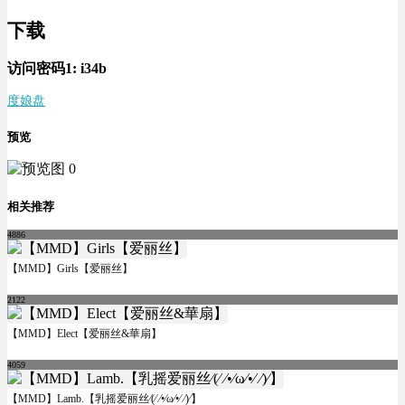
下载
访问密码1:
i34b
度娘盘
预览
相关推荐
4886
【MMD】Girls【爱丽丝】
2122
【MMD】Elect【爱丽丝&華扇】
4059
【MMD】Lamb.【乳摇爱丽丝⁄(⁄ ⁄•⁄ω⁄•⁄ ⁄)⁄】