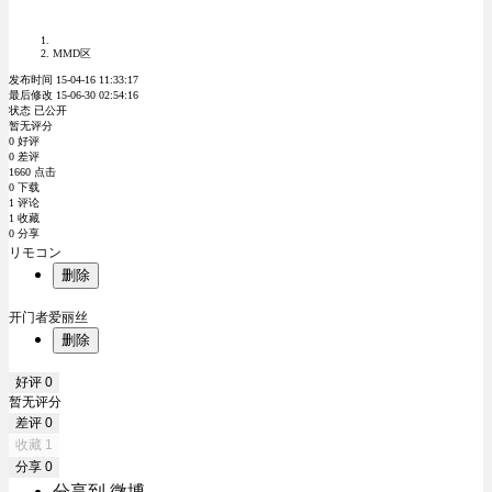
MMD区
发布时间 15-04-16 11:33:17
最后修改 15-06-30 02:54:16
状态 已公开
暂无评分
0 好评
0 差评
1660 点击
0 下载
1 评论
1 收藏
0 分享
リモコン
删除
开门者爱丽丝
删除
好评
0
暂无评分
差评
0
收藏
1
分享
0
分享到 微博