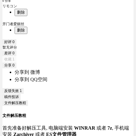
0 分享
リモコン
删除
开门者爱丽丝
删除
好评
0
暂无评分
差评
0
收藏
1
分享
0
分享到 微博
分享到 QQ空间
反馈失效
1
稿件投诉
文件解压教程
文件解压教程
首先准备好解压工具, 电脑端安装
WINRAR
或者
7z
, 手机端
安装
Zarchiver
或者
ES文件管理器