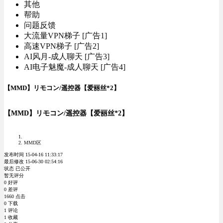
其他
帮助
问题反馈
大流量VPN梯子 [广告1]
高速VPN梯子 [广告2]
AI风月-成人聊天 [广告3]
AI电子魅魔-成人聊天 [广告4]
【MMD】リモコン/遥控器【爱丽丝*2】
【MMD】リモコン/遥控器【爱丽丝*2】
MMD区
发布时间 15-04-16 11:33:17
最后修改 15-06-30 02:54:16
状态 已公开
暂无评分
0 好评
0 差评
1660 点击
0 下载
1 评论
1 收藏