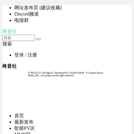
网址发布页 [建议收藏]
Discord频道
电报群
终音社
搜索
登录 / 注册
终音社
© SEGA / © Craft Egg Inc. Developed by Colorful Palette / © Crypton Future
Media, INC. www.piapro.netAll rights reserved.
首页
最新发布
歌姬PV区