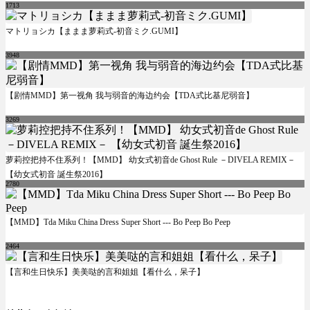
1713
マトリョシカ【ままま萝莉式-初音ミク.GUMI】
3948
【剧情MMD】第一视角 我与弱音的海边约会【TDA式比基尼弱音】
3269
萝莉控把持不住系列！【MMD】 幼女式初音de Ghost Rule －DIVELA REMIX－
【幼女式初音 誕生祭2016】
2780
【MMD】Tda Miku China Dress Super Short --- Bo Peep Bo Peep
2464
【言和生日快乐】美美哒的言和姐姐【看什么，呆子】