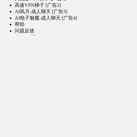
高速VPN梯子 [广告2]
AI风月-成人聊天 [广告3]
AI电子魅魔-成人聊天 [广告4]
帮助
问题反馈
歌姬PV区
MMD区
演唱会
初音未来演唱会
其他演出
音乐-音频区
虚拟歌手音乐
普通歌手音乐
有声小说-广播剧
同人音声-ASMR [全年龄]
其他音频资源
动漫区
日本动画
国产动画
欧美动画
漫画区