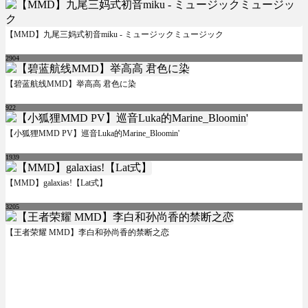
【MMD】九尾三妈式初音miku - ミュージックミュージック
2904
【碧蓝航线MMD】举高高 君色に染
922
【小狐狸MMD PV】巡音Luka的Marine_Bloomin'
1939
【MMD】galaxias!【Lat式】
3205
【王者荣耀 MMD】李白和孙尚香的禁断之恋