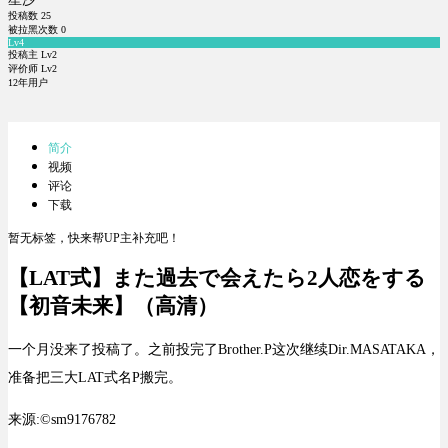
投稿数
25
被拉黑次数
0
Lv4
投稿主 Lv2
评价师 Lv2
12年用户
简介
视频
评论
下载
暂无标签，快来帮UP主补充吧！
【LAT式】また過去で会えたら2人恋をする
【初音未来】（高清）
一个月没来了投稿了。之前投完了Brother.P这次继续Dir.MASATAKA，
准备把三大LAT式名P搬完。
来源:©sm9176782