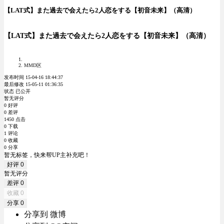
【LAT式】また過去で会えたら2人恋をする【初音未来】（高清）
【LAT式】また過去で会えたら2人恋をする【初音未来】（高清）
MMD区
发布时间 15-04-16 18:44:37
最后修改 15-05-11 01:36:35
状态 已公开
暂无评分
0 好评
0 差评
1450 点击
0 下载
1 评论
0 收藏
0 分享
暂无标签，快来帮UP主补充吧！
好评
0
暂无评分
差评
0
收藏
0
分享
0
分享到 微博