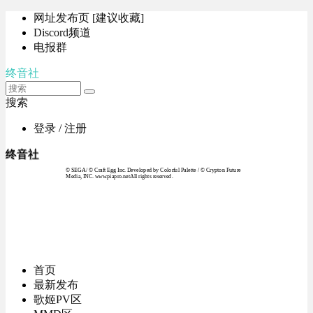
网址发布页 [建议收藏]
Discord频道
电报群
终音社
搜索
登录 / 注册
终音社
© SEGA / © Craft Egg Inc. Developed by Colorful Palette / © Crypton Future
Media, INC. www.piapro.netAll rights reserved.
首页
最新发布
歌姬PV区