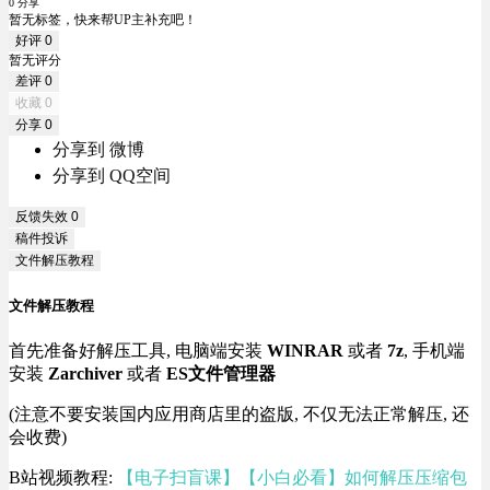
0 分享
暂无标签，快来帮UP主补充吧！
好评
0
暂无评分
差评
0
收藏
0
分享
0
分享到 微博
分享到 QQ空间
反馈失效
0
稿件投诉
文件解压教程
文件解压教程
首先准备好解压工具, 电脑端安装
WINRAR
或者
7z
, 手机端
安装
Zarchiver
或者
ES文件管理器
(注意不要安装国内应用商店里的盗版, 不仅无法正常解压, 还
会收费)
B站视频教程:
【电子扫盲课】【小白必看】如何解压压缩包