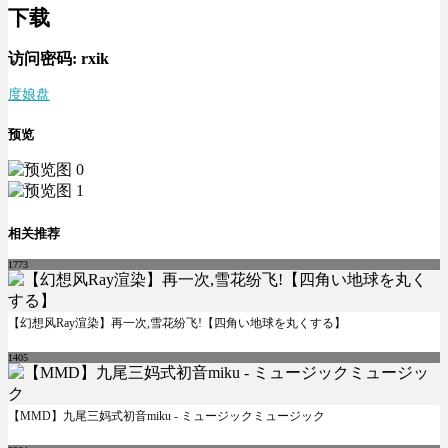
下载
访问密码:
rxik
度娘盘
预览
相关推荐
1773
【幻想风Ray渲染】再一次,雪花纷飞!【四角い地球を丸くする】
1405
【MMD】九尾三妈式初音miku - ミュージックミュージック