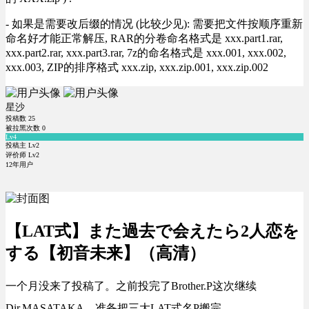
- 如果是需要改后缀的情况 (比较少见): 需要把文件按顺序重新
命名好才能正常解压, RAR的分卷命名格式是 xxx.part1.rar,
xxx.part2.rar, xxx.part3.rar, 7z的命名格式是 xxx.001, xxx.002,
xxx.003, ZIP的排序格式 xxx.zip, xxx.zip.001, xxx.zip.002
星沙
投稿数
25
被拉黑次数
0
Lv4
投稿主 Lv2
评价师 Lv2
12年用户
【LAT式】また過去で会えたら2人恋を
する【初音未来】（高清）
一个月没来了投稿了。之前投完了Brother.P这次继续
Dir.MASATAKA，准备把三大LAT式名P搬完。