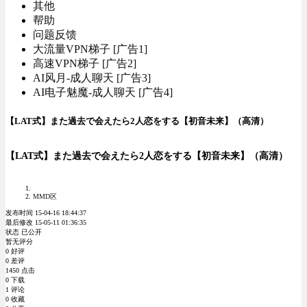
其他
帮助
问题反馈
大流量VPN梯子 [广告1]
高速VPN梯子 [广告2]
AI风月-成人聊天 [广告3]
AI电子魅魔-成人聊天 [广告4]
【LAT式】また過去で会えたら2人恋をする【初音未来】（高清）
【LAT式】また過去で会えたら2人恋をする【初音未来】（高清）
MMD区
发布时间 15-04-16 18:44:37
最后修改 15-05-11 01:36:35
状态 已公开
暂无评分
0 好评
0 差评
1450 点击
0 下载
1 评论
0 收藏