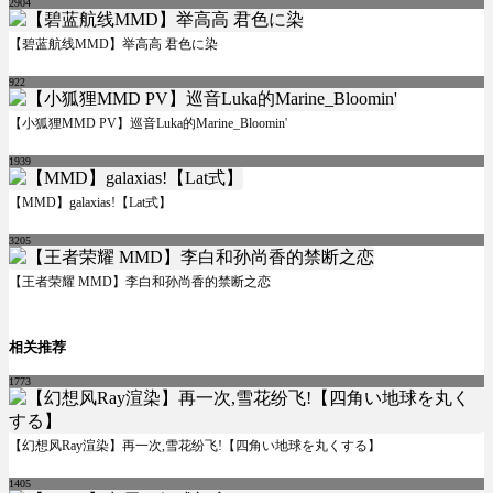
2904
【碧蓝航线MMD】举高高 君色に染
922
【小狐狸MMD PV】巡音Luka的Marine_Bloomin'
1939
【MMD】galaxias!【Lat式】
3205
【王者荣耀 MMD】李白和孙尚香的禁断之恋
相关推荐
1773
【幻想风Ray渲染】再一次,雪花纷飞!【四角い地球を丸くする】
1405