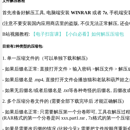
文件解压教程
首先准备好解压工具, 电脑端安装
WINRAR
或者
7z
, 手机端安
(注意不要安装国内应用商店里的盗版, 不仅无法正常解压, 还会
B站视频教程:
【电子扫盲课】【小白必看】如何解压压缩包
目前有2种类型的压缩包:
1. 单一压缩文件的（可以单独下载和解压)
- 如果后缀名正常: 直接打开文件 > 输入密码 >解压文件 > 
- 如果后缀名是 .mp4, 直接打开文件会播放猫和老鼠和葫芦娃之类
- 如果无后缀名/或者后缀名是 .txt等各种奇怪的后缀名, 后缀
2. 多个压缩分卷文件的 (需要全部下载完毕后 才能正确解压)
- 如果后缀名正常: 只需要解压第一个分卷即可, 工具在解压
(RAR格式的第一个分卷是叫 xxx.part1.rar , 7z格式的第一个压缩
- 如果是需要改后缀的情况 (比较少见): 需要把文件按顺序重新命名好才能正常解压, RA