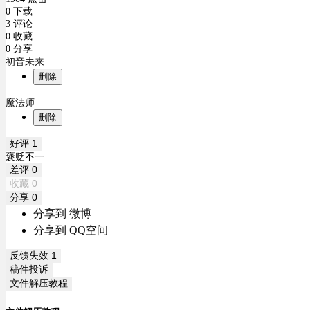
0 下载
3 评论
0 收藏
0 分享
初音未来
删除
魔法师
删除
好评
1
褒贬不一
差评
0
收藏
0
分享
0
分享到 微博
分享到 QQ空间
反馈失效
1
稿件投诉
文件解压教程