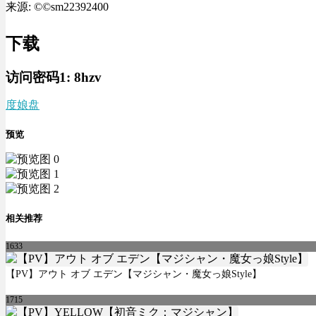
来源: ©©sm22392400
下载
访问密码1:
8hzv
度娘盘
预览
相关推荐
1633
【PV】アウト オブ エデン【マジシャン・魔女っ娘Style】
1715