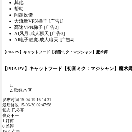
其他
帮助
问题反馈
大流量VPN梯子 [广告1]
高速VPN梯子 [广告2]
AI风月-成人聊天 [广告3]
AI电子魅魔-成人聊天 [广告4]
【PDA PV】キャットフード【初音ミク：マジシャン】魔术师
【PDA PV】キャットフード【初音ミク：マジシャン】魔术
歌姬PV区
发布时间 15-04-19 16:14:31
最后修改 15-06-30 02:47:58
状态 已公开
褒贬不一
1 好评
0 差评
1904 点击