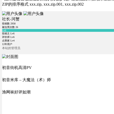
ZIP的排序格式 xxx.zip, xxx.zip.001, xxx.zip.002
社长-河蟹
投稿数
2958
被拉黑次数
26
Lv6
投稿主 Lv6
评价师 Lv6
点赞家 Lv4
12年用户
本站的管理员
初音街机高清PV
初音米库 – 大魔法（术）师
渔网袜好评如潮