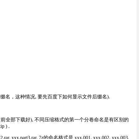
改后缀名，这种情况, 要先百度下如何显示文件后缀名).
提前全部下载好), 不同压缩格式的第一个分卷命名是有区别的
) .
rt3.rar, 7z的命名格式是 xxx.001, xxx.002, xxx.003,