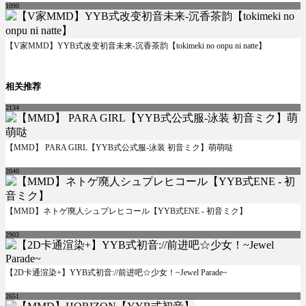
1090
【V家MMD】YYB式改变初音未来-沉香茶韵【tokimeki no onpu ni natte】
相关推荐
2134
【MMD】 PARA GIRL【YYB式公式服-泳装 初音ミク】萌萌哒
2040
【MMD】ネトゲ廃人シュプレヒコール【YYB式ENE - 初音ミク】
2903
【2D卡通渲染+】YYB式初音://前进吧☆少女！~Jewel Parade~
2651