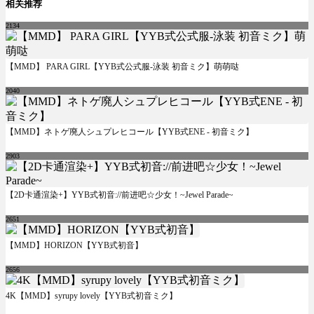
相关推荐
2134
【MMD】 PARA GIRL【YYB式公式服-泳装 初音ミク】萌萌哒
2040
【MMD】ネトゲ廃人シュプレヒコール【YYB式ENE - 初音ミク】
2903
【2D卡通渲染+】YYB式初音://前进吧☆少女！~Jewel Parade~
2651
【MMD】HORIZON【YYB式初音】
2656
4K【MMD】syrupy lovely【YYB式初音ミク】