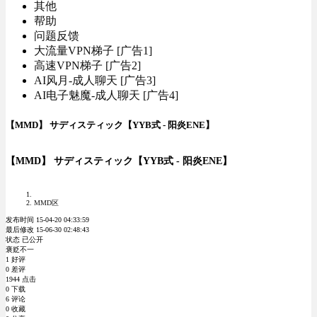
其他
帮助
问题反馈
大流量VPN梯子 [广告1]
高速VPN梯子 [广告2]
AI风月-成人聊天 [广告3]
AI电子魅魔-成人聊天 [广告4]
【MMD】 サディスティック【YYB式 - 阳炎ENE】
【MMD】 サディスティック【YYB式 - 阳炎ENE】
MMD区
发布时间 15-04-20 04:33:59
最后修改 15-06-30 02:48:43
状态 已公开
褒贬不一
1 好评
0 差评
1944 点击
0 下载
6 评论
0 收藏