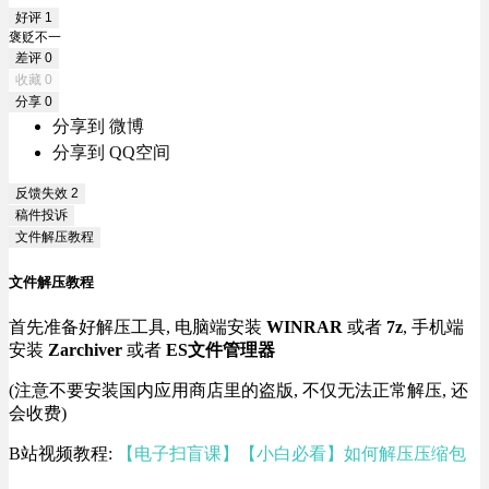
好评
1
褒贬不一
差评
0
收藏
0
分享
0
分享到 微博
分享到 QQ空间
反馈失效
2
稿件投诉
文件解压教程
文件解压教程
首先准备好解压工具, 电脑端安装
WINRAR
或者
7z
, 手机端
安装
Zarchiver
或者
ES文件管理器
(注意不要安装国内应用商店里的盗版, 不仅无法正常解压, 还
会收费)
B站视频教程:
【电子扫盲课】【小白必看】如何解压压缩包