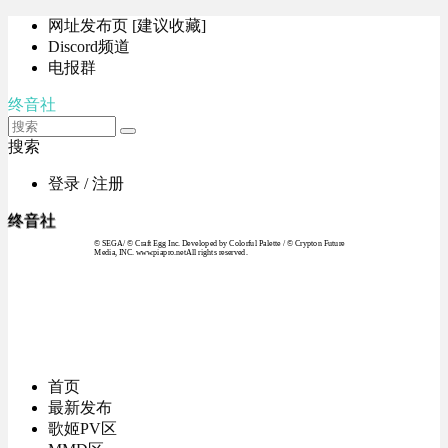
网址发布页 [建议收藏]
Discord频道
电报群
终音社
搜索
登录 / 注册
终音社
© SEGA / © Craft Egg Inc. Developed by Colorful Palette / © Crypton Future
Media, INC. www.piapro.netAll rights reserved.
首页
最新发布
歌姬PV区