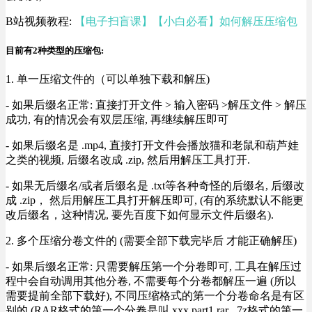
B站视频教程:
【电子扫盲课】【小白必看】如何解压压缩包
目前有2种类型的压缩包:
1. 单一压缩文件的（可以单独下载和解压)
- 如果后缀名正常: 直接打开文件 > 输入密码 >解压文件 > 解压
成功, 有的情况会有双层压缩, 再继续解压即可
- 如果后缀名是 .mp4, 直接打开文件会播放猫和老鼠和葫芦娃
之类的视频, 后缀名改成 .zip, 然后用解压工具打开.
- 如果无后缀名/或者后缀名是 .txt等各种奇怪的后缀名, 后缀改
成 .zip， 然后用解压工具打开解压即可, (有的系统默认不能更
改后缀名，这种情况, 要先百度下如何显示文件后缀名).
2. 多个压缩分卷文件的 (需要全部下载完毕后 才能正确解压)
- 如果后缀名正常: 只需要解压第一个分卷即可, 工具在解压过
程中会自动调用其他分卷, 不需要每个分卷都解压一遍 (所以
需要提前全部下载好), 不同压缩格式的第一个分卷命名是有区
别的 (RAR格式的第一个分卷是叫 xxx.part1.rar , 7z格式的第一