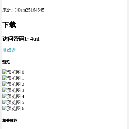
来源: ©©sm25164645
下载
访问密码1:
4tnl
度娘盘
预览
相关推荐