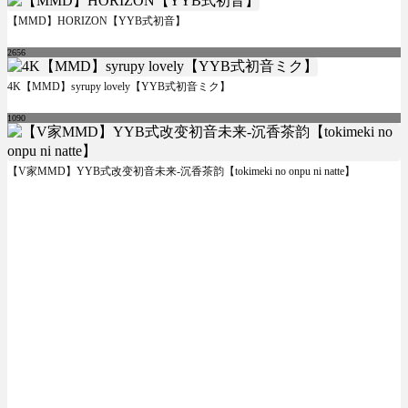
【MMD】HORIZON【YYB式初音】
2656
4K【MMD】syrupy lovely【YYB式初音ミク】
1090
【V家MMD】YYB式改变初音未来-沉香茶韵【tokimeki no onpu ni natte】