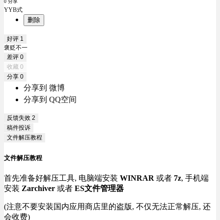
0 分享
YYB式
删除
好评
1
褒贬不一
差评
0
收藏
0
分享
0
分享到 微博
分享到 QQ空间
反馈失效
2
稿件投诉
文件解压教程
文件解压教程
首先准备好解压工具, 电脑端安装
WINRAR
或者
7z
, 手机端
安装
Zarchiver
或者
ES文件管理器
(注意不要安装国内应用商店里的盗版, 不仅无法正常解压, 还
会收费)