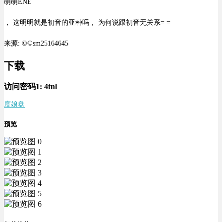
萌萌ENE
， 这明明就是初音的亚种吗， 为何说跟初音无关系= =
来源: ©©sm25164645
下载
访问密码1:
4tnl
度娘盘
预览