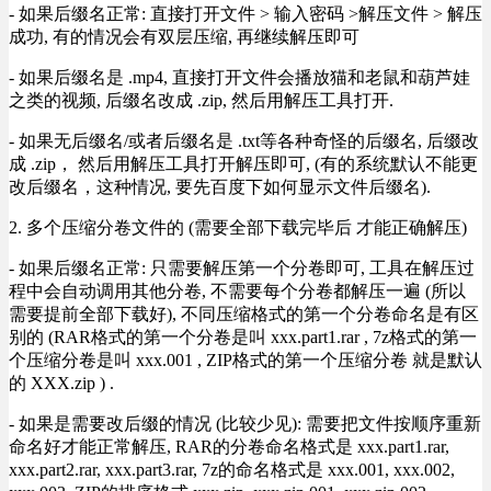
- 如果后缀名正常: 直接打开文件 > 输入密码 >解压文件 > 解压
成功, 有的情况会有双层压缩, 再继续解压即可
- 如果后缀名是 .mp4, 直接打开文件会播放猫和老鼠和葫芦娃
之类的视频, 后缀名改成 .zip, 然后用解压工具打开.
- 如果无后缀名/或者后缀名是 .txt等各种奇怪的后缀名, 后缀改
成 .zip， 然后用解压工具打开解压即可, (有的系统默认不能更
改后缀名，这种情况, 要先百度下如何显示文件后缀名).
2. 多个压缩分卷文件的 (需要全部下载完毕后 才能正确解压)
- 如果后缀名正常: 只需要解压第一个分卷即可, 工具在解压过
程中会自动调用其他分卷, 不需要每个分卷都解压一遍 (所以
需要提前全部下载好), 不同压缩格式的第一个分卷命名是有区
别的 (RAR格式的第一个分卷是叫 xxx.part1.rar , 7z格式的第一
个压缩分卷是叫 xxx.001 , ZIP格式的第一个压缩分卷 就是默认
的 XXX.zip ) .
- 如果是需要改后缀的情况 (比较少见): 需要把文件按顺序重新
命名好才能正常解压, RAR的分卷命名格式是 xxx.part1.rar,
xxx.part2.rar, xxx.part3.rar, 7z的命名格式是 xxx.001, xxx.002,