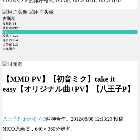
xxx.003, ZIP的排序格式 xxx.zip, xxx.zip.001, xxx.zip.002
古斯坦
投稿数
64
被拉黑次数
1
Lv4
投稿主 Lv3
评价师 Lv4
点赞家 Lv2
12年用户
【MMD PV】【初音ミク】take it
easy【オリジナル曲+PV】【八王子P】
八王子P+
わかむらP
两神合作。2012/08/08 12:13:20 投稿。
NICO原画质，640 × 360分辨率。