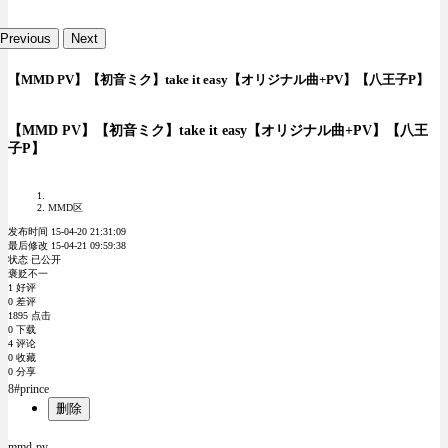
Previous
Next
【MMD PV】【初音ミク】take it easy【オリジナル曲+PV】【八王子P】
【MMD PV】【初音ミク】take it easy【オリジナル曲+PV】【八王
子P】
MMD区
发布时间 15-04-20 21:31:09
最后修改 15-04-21 09:59:38
状态 已公开
褒贬不一
1 好评
0 差评
1895 点击
0 下载
4 评论
0 收藏
0 分享
8#prince
删除
mmd-pv