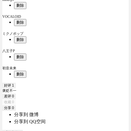
删除
VOCALOID
删除
ミクノポップ
删除
八王子P
删除
初音未来
删除
好评
1
褒贬不一
差评
0
收藏
0
分享
0
分享到 微博
分享到 QQ空间