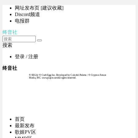
网址发布页 [建议收藏]
Discord频道
电报群
终音社
搜索
登录 / 注册
终音社
© SEGA / © Craft Egg Inc. Developed by Colorful Palette / © Crypton Future
Media, INC. www.piapro.netAll rights reserved.
首页
最新发布
歌姬PV区