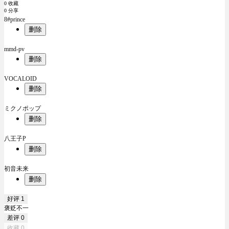
0 收藏
0 分享
8#prince
删除
mmd-pv
删除
VOCALOID
删除
ミクノポップ
删除
八王子P
删除
初音未来
删除
好评
1
褒贬不一
差评
0
收藏
0