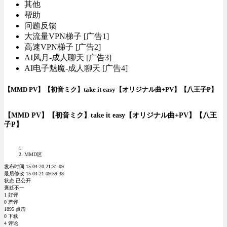
其他
帮助
问题反馈
大流量VPN梯子 [广告1]
高速VPN梯子 [广告2]
AI风月-成人聊天 [广告3]
AI电子魅魔-成人聊天 [广告4]
【MMD PV】【初音ミク】take it easy【オリジナル曲+PV】【八王子P】
【MMD PV】【初音ミク】take it easy【オリジナル曲+PV】【八王
子P】
MMD区
发布时间 15-04-20 21:31:09
最后修改 15-04-21 09:59:38
状态 已公开
褒贬不一
1 好评
0 差评
1895 点击
0 下载
4 评论