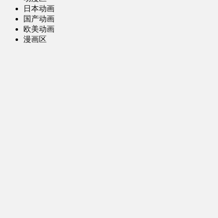
日本动画
国产动画
欧美动画
漫画区
日韩漫画
国产漫画
欧美漫画
小说-读物区
网文小说
日式轻小说
其他读物
图片区
ACG图片 [全年龄]
其他图片
AI图片 [全年龄]
游戏区
PC-游戏
手机-游戏
MOD-数据-其他
娱乐-舞蹈区
影视区