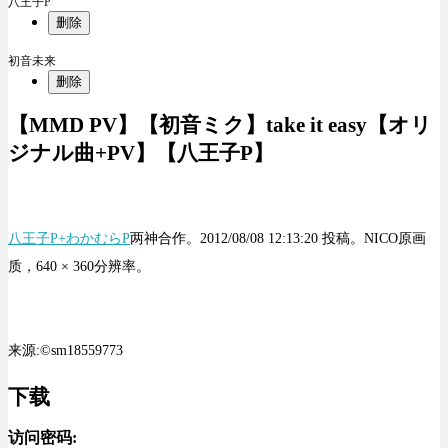
八王子P
删除
初音未来
删除
【MMD PV】【初音ミク】take it easy【オリ
ジナル曲+PV】【八王子P】
八王子P+
わかむらP
两神合作。2012/08/08 12:13:20 投稿。NICO原画
质，640 × 360分辨率。
来源:©sm18559773
下载
访问密码: