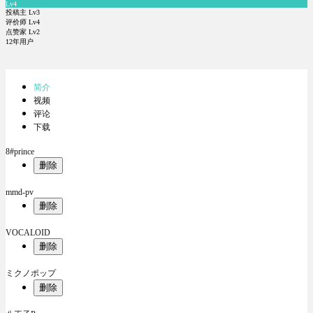
Lv4
投稿主 Lv3
评价师 Lv4
点赞家 Lv2
12年用户
简介
视频
评论
下载
8#prince
删除
mmd-pv
删除
VOCALOID
删除
ミクノポップ
删除