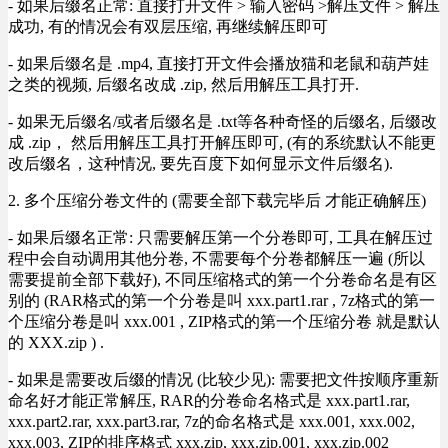
- 如果后缀名正常: 直接打开文件 > 输入密码 >解压文件 > 解压
成功, 有的情况会有双层压缩, 再继续解压即可
- 如果后缀名是 .mp4, 直接打开文件会播放猫和老鼠和葫芦娃
之类的视频, 后缀名改成 .zip, 然后用解压工具打开.
- 如果无后缀名/或者后缀名是 .txt等各种奇怪的后缀名, 后缀改
成 .zip， 然后用解压工具打开解压即可, (有的系统默认不能更
改后缀名，这种情况, 要先百度下如何显示文件后缀名).
2. 多个压缩分卷文件的 (需要全部下载完毕后 才能正确解压)
- 如果后缀名正常: 只需要解压第一个分卷即可, 工具在解压过
程中会自动调用其他分卷, 不需要每个分卷都解压一遍 (所以
需要提前全部下载好), 不同压缩格式的第一个分卷命名是有区
别的 (RAR格式的第一个分卷是叫 xxx.part1.rar , 7z格式的第一
个压缩分卷是叫 xxx.001 , ZIP格式的第一个压缩分卷 就是默认
的 XXX.zip ) .
- 如果是需要改后缀的情况 (比较少见): 需要把文件按顺序重新
命名好才能正常解压, RAR的分卷命名格式是 xxx.part1.rar,
xxx.part2.rar, xxx.part3.rar, 7z的命名格式是 xxx.001, xxx.002,
xxx.003, ZIP的排序格式 xxx.zip, xxx.zip.001, xxx.zip.002