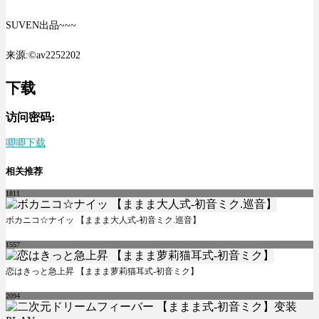
SUVEN出品~~~
来源:©av2252202
下载
访问密码:
唧唧下载
相关推荐
1811
ボカニコ☆ナイッ 【ままま大人式-初音ミク.巡音】
1557
恋はきっと急上昇 【ままま萝莉猫耳式-初音ミク】
2094