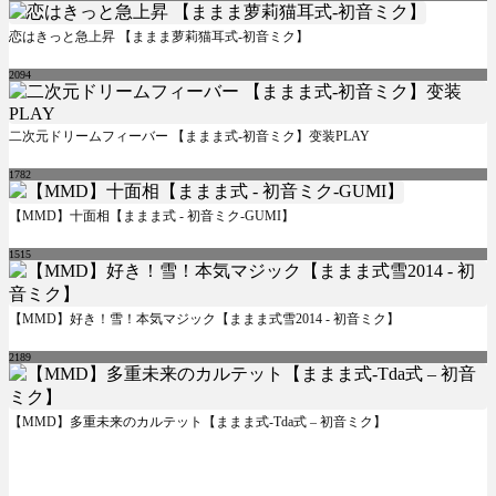
恋はきっと急上昇 【ままま萝莉猫耳式-初音ミク】
2094
二次元ドリームフィーバー 【ままま式-初音ミク】变装PLAY
1782
【MMD】十面相【ままま式 - 初音ミク-GUMI】
1515
【MMD】好き！雪！本気マジック【ままま式雪2014 - 初音ミク】
2189
【MMD】多重未来のカルテット【ままま式-Tda式 – 初音ミク】