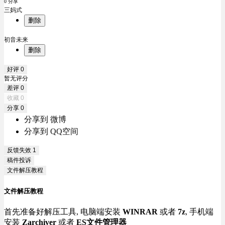
0 分享
三妈式
删除
初音未来
删除
好评
0
暂无评分
差评
0
收藏
0
分享
0
分享到 微博
分享到 QQ空间
反馈失效
1
稿件投诉
文件解压教程
文件解压教程
首先准备好解压工具, 电脑端安装
WINRAR
或者
7z
, 手机端
安装
Zarchiver
或者
ES文件管理器