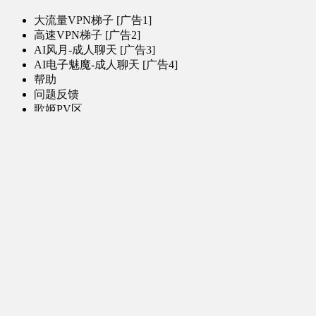
大流量VPN梯子 [广告1]
高速VPN梯子 [广告2]
AI风月-成人聊天 [广告3]
AI电子魅魔-成人聊天 [广告4]
帮助
问题反馈
歌姬PV区
MMD区
演唱会
初音未来演唱会
其他演出
音乐-音频区
虚拟歌手音乐
普通歌手音乐
有声小说-广播剧
同人音声-ASMR [全年龄]
其他音频资源
动漫区
日本动画
国产动画