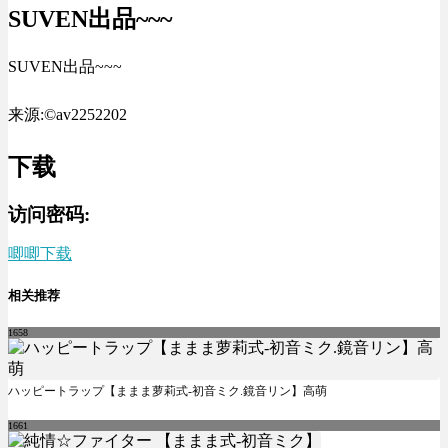
SUVEN出品~~~
SUVEN出品~~~
来源:©av2252202
下载
访问密码:
唧唧下载
相关推荐
1658
ハッピートラップ【ままま萝莉式-初音ミク.鏡音リン】高萌
1661