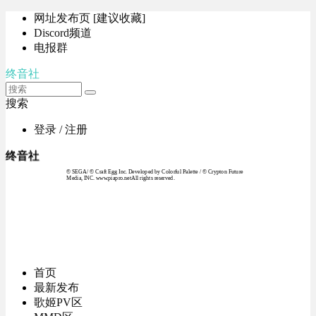
网址发布页 [建议收藏]
Discord频道
电报群
终音社
搜索
登录 / 注册
终音社
© SEGA / © Craft Egg Inc. Developed by Colorful Palette / © Crypton Future
Media, INC. www.piapro.netAll rights reserved.
首页
最新发布
歌姬PV区