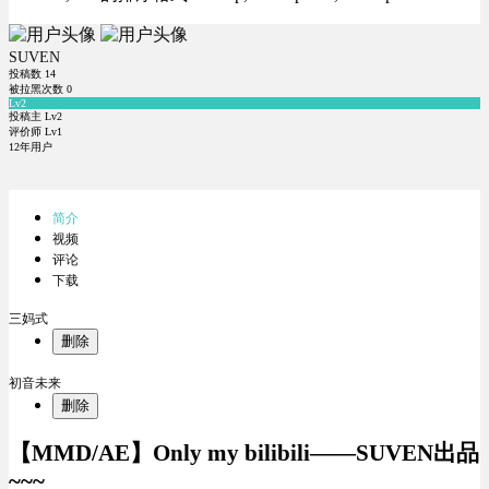
SUVEN
投稿数
14
被拉黑次数
0
Lv2
投稿主 Lv2
评价师 Lv1
12年用户
简介
视频
评论
下载
三妈式
删除
初音未来
删除
【MMD/AE】Only my bilibili——SUVEN出品
~~~