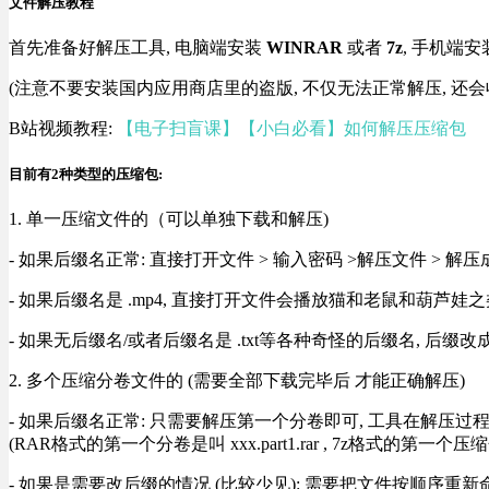
文件解压教程
首先准备好解压工具, 电脑端安装
WINRAR
或者
7z
, 手机端安
(注意不要安装国内应用商店里的盗版, 不仅无法正常解压, 还会
B站视频教程:
【电子扫盲课】【小白必看】如何解压压缩包
目前有2种类型的压缩包:
1. 单一压缩文件的（可以单独下载和解压)
- 如果后缀名正常: 直接打开文件 > 输入密码 >解压文件 > 
- 如果后缀名是 .mp4, 直接打开文件会播放猫和老鼠和葫芦娃之类
- 如果无后缀名/或者后缀名是 .txt等各种奇怪的后缀名, 后缀
2. 多个压缩分卷文件的 (需要全部下载完毕后 才能正确解压)
- 如果后缀名正常: 只需要解压第一个分卷即可, 工具在解压
(RAR格式的第一个分卷是叫 xxx.part1.rar , 7z格式的第一个压缩
- 如果是需要改后缀的情况 (比较少见): 需要把文件按顺序重新命名好才能正常解压, RA