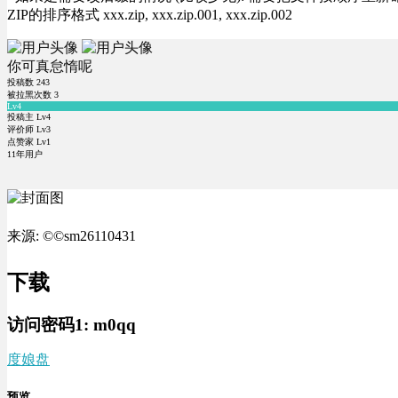
ZIP的排序格式 xxx.zip, xxx.zip.001, xxx.zip.002
你可真怠惰呢
投稿数
243
被拉黑次数
3
Lv4
投稿主 Lv4
评价师 Lv3
点赞家 Lv1
11年用户
来源: ©©sm26110431
下载
访问密码1:
m0qq
度娘盘
预览