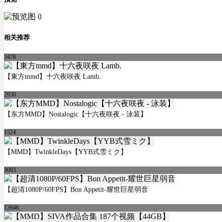
相关推荐
3478
【東方mmd】十六夜咲夜 Lamb.
2930
【东方MMD】Nostalogic【十六夜咲夜 - 泳装】
1524
【MMD】TwinkleDays【YYB式雪ミク】
3093
【超清1080P/60FPS】Bon Appetit-耀世巨星弱音
13946