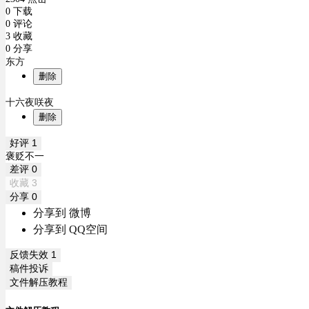
0 下载
0 评论
3 收藏
0 分享
东方
删除
十六夜咲夜
删除
好评
1
褒贬不一
差评
0
收藏
3
分享
0
分享到 微博
分享到 QQ空间
反馈失效
1
稿件投诉
文件解压教程