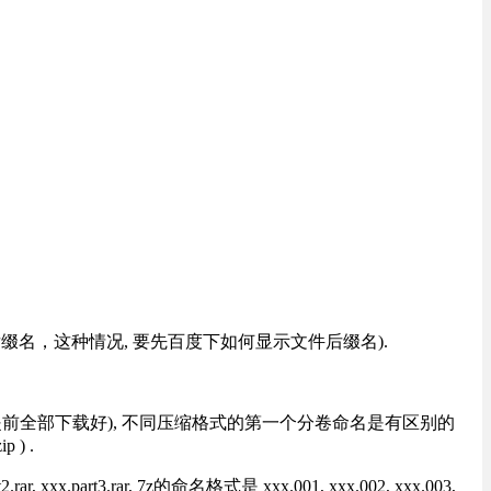
改后缀名，这种情况, 要先百度下如何显示文件后缀名).
提前全部下载好), 不同压缩格式的第一个分卷命名是有区别的
) .
rt3.rar, 7z的命名格式是 xxx.001, xxx.002, xxx.003,