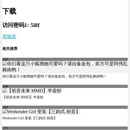
下载
访问密码1:
5i8f
度娘盘
相关推荐
1083
你们看这只小狐狸她可爱吗？请自备血包，前方可是阿伟乱葬岗鸭！
1268
【初音未来 MMD】半壶纱
1836
Weekender Girl 变装【三妈式-初音】
1774