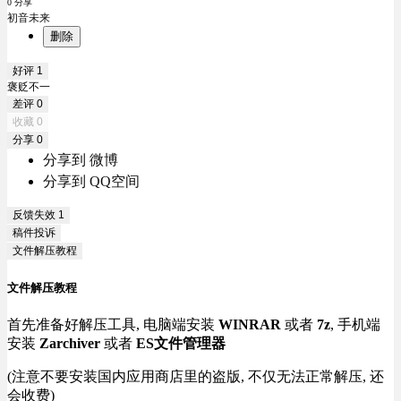
0 分享
初音未来
删除
好评
1
褒贬不一
差评
0
收藏
0
分享
0
分享到 微博
分享到 QQ空间
反馈失效
1
稿件投诉
文件解压教程
文件解压教程
首先准备好解压工具, 电脑端安装
WINRAR
或者
7z
, 手机端
安装
Zarchiver
或者
ES文件管理器
(注意不要安装国内应用商店里的盗版, 不仅无法正常解压, 还
会收费)