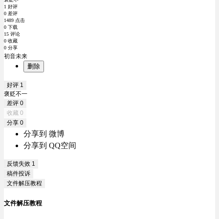
1 好评
0 差评
1489 点击
0 下载
15 评论
0 收藏
0 分享
初音未来
删除
好评
1
褒贬不一
差评
0
收藏
0
分享
0
分享到 微博
分享到 QQ空间
反馈失效
1
稿件投诉
文件解压教程
文件解压教程