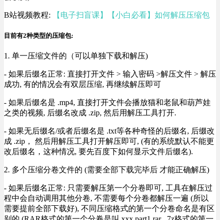
B站视频教程:
【电子扫盲课】【小白必看】如何解压压缩包
目前有2种类型的压缩包:
1. 单一压缩文件的（可以单独下载和解压)
- 如果后缀名正常: 直接打开文件 > 输入密码 >解压文件 > 解压
成功, 有的情况会有双层压缩, 再继续解压即可
- 如果后缀名是 .mp4, 直接打开文件会播放猫和老鼠和葫芦娃
之类的视频, 后缀名改成 .zip, 然后用解压工具打开.
- 如果无后缀名/或者后缀名是 .txt等各种奇怪的后缀名, 后缀改
成 .zip， 然后用解压工具打开解压即可, (有的系统默认不能更
改后缀名，这种情况, 要先百度下如何显示文件后缀名).
2. 多个压缩分卷文件的 (需要全部下载完毕后 才能正确解压)
- 如果后缀名正常: 只需要解压第一个分卷即可, 工具在解压过
程中会自动调用其他分卷, 不需要每个分卷都解压一遍 (所以
需要提前全部下载好), 不同压缩格式的第一个分卷命名是有区
别的 (RAR格式的第一个分卷是叫 xxx.part1.rar , 7z格式的第一