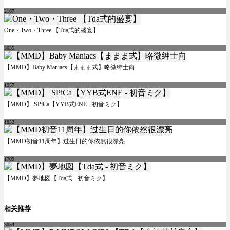
2167
One・Two・Three 【Tda式的盛宴】
3035
【MMD】Baby Maniacs【ままま式】略微绅士向
1957
【MMD】 SPiCa【YYB式ENE - 初音ミク】
1832
【MMD初音11周年】过生日的你依然很漂亮
1709
【MMD】夢地図【Tda式 - 初音ミク】
相关推荐
3054