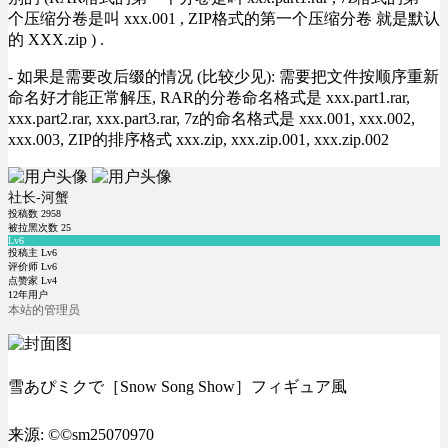
个压缩分卷是叫 xxx.001 , ZIP格式的第一个压缩分卷 就是默认
的 XXX.zip ) .
- 如果是需要改后缀的情况 (比较少见): 需要把文件按顺序重新
命名好才能正常解压, RAR的分卷命名格式是 xxx.part1.rar,
xxx.part2.rar, xxx.part3.rar, 7z的命名格式是 xxx.001, xxx.002,
xxx.003, ZIP的排序格式 xxx.zip, xxx.zip.001, xxx.zip.002
社长-河蟹
投稿数
2958
被拉黑次数
25
Lv6
投稿主 Lv6
评价师 Lv6
点赞家 Lv4
12年用户
本站的管理员
雪あぴミクで［Snow Song Show］フィギュア風
来源: ©©sm25070970