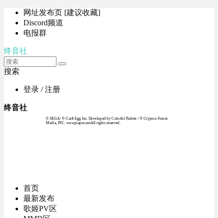
网址发布页 [建议收藏]
Discord频道
电报群
终音社
搜索
登录 / 注册
终音社
© SEGA / © Craft Egg Inc. Developed by Colorful Palette / © Crypton Future
Media, INC. www.piapro.netAll rights reserved.
首页
最新发布
歌姬PV区