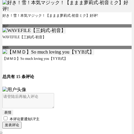
好き！雪！本気マジック！【ままま萝莉式-初音ミク】好评!
2617
WAVEFILE【三妈式-初音】
1663
【ＭＭＤ】So much loving you【YYB式】
总共有 15 条评论
表情
本评论要
通知UP主
发表评论