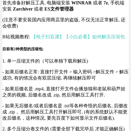
首先准备好解压工具, 电脑端安装
WINRAR
或者
7z
, 手机端
安装
Zarchiver
或者
ES文件管理器
(注意不要安装国内应用商店里的盗版, 不仅无法正常解压, 还
会收费)
B站视频教程:
【电子扫盲课】【小白必看】如何解压压缩包
目前有2种类型的压缩包:
1. 单一压缩文件的（可以单独下载和解压)
- 如果后缀名正常: 直接打开文件 > 输入密码 >解压文件 > 解压
成功, 有的情况会有双层压缩, 再继续解压即可
- 如果后缀名是 .mp4, 直接打开文件会播放猫和老鼠和葫芦娃
之类的视频, 后缀名改成 .zip, 然后用解压工具打开.
- 如果无后缀名/或者后缀名是 .txt等各种奇怪的后缀名, 后缀改
成 .zip， 然后用解压工具打开解压即可, (有的系统默认不能更
改后缀名，这种情况, 要先百度下如何显示文件后缀名).
2. 多个压缩分卷文件的 (需要全部下载完毕后 才能正确解压)