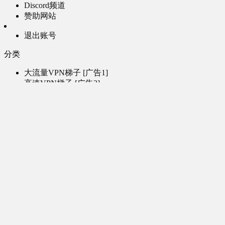
Discord频道
赞助网站
退出账号
分类
大流量VPN梯子 [广告1]
高速VPN梯子 [广告2]
AI风月-成人聊天 [广告3]
AI电子魅魔-成人聊天 [广告4]
帮助
问题反馈
歌姬PV区
MMD区
演唱会
初音未来演唱会
其他演出
音乐-音频区
虚拟歌手音乐
普通歌手音乐
有声小说-广播剧