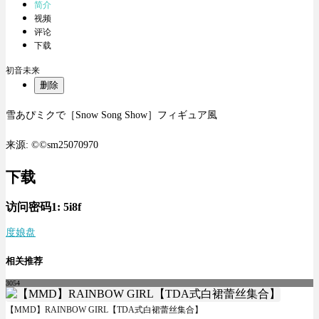
简介
视频
评论
下载
初音未来
删除
雪あぴミクで［Snow Song Show］フィギュア風
来源: ©©sm25070970
下载
访问密码1:
5i8f
度娘盘
相关推荐
3054
【MMD】RAINBOW GIRL【TDA式白裙蕾丝集合】