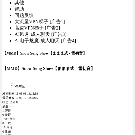
其他
帮助
问题反馈
大流量VPN梯子 [广告1]
高速VPN梯子 [广告2]
AI风月-成人聊天 [广告3]
AI电子魅魔-成人聊天 [广告4]
【MMD】Snow Song Show【ままま式 - 雪初音】
【MMD】Snow Song Show【ままま式 - 雪初音】
MMD区
发布时间 15-05-03 19:15:59
最后修改 15-06-19 18:30:15
状态 已公开
褒贬不一
1 好评
0 差评
1489 点击
0 下载
15 评论
0 收藏