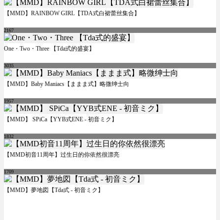
【MMD】RAINBOW GIRL【TDA式白裙蕾丝集合】
2167
One・Two・Three 【Tda式的盛宴】
3035
【MMD】Baby Maniacs【ままま式】略微绅士向
1957
【MMD】 SPiCa【YYB式ENE - 初音ミク】
1832
【MMD初音11周年】过生日的你依然很漂亮
1709
【MMD】夢地図【Tda式 - 初音ミク】