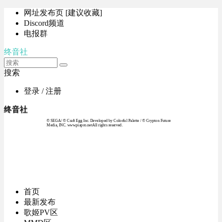
网址发布页 [建议收藏]
Discord频道
电报群
终音社
搜索
登录 / 注册
终音社
© SEGA / © Craft Egg Inc. Developed by Colorful Palette / © Crypton Future
Media, INC. www.piapro.netAll rights reserved.
首页
最新发布
歌姬PV区