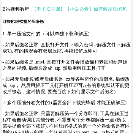
B站视频教程:
【电子扫盲课】【小白必看】如何解压压缩包
目前有2种类型的压缩包:
1. 单一压缩文件的（可以单独下载和解压)
- 如果后缀名正常: 直接打开文件 > 输入密码 >解压文件 > 解压
成功, 有的情况会有双层压缩, 再继续解压即可
- 如果后缀名是 .mp4, 直接打开文件会播放猫和老鼠和葫芦娃
之类的视频, 后缀名改成 .zip, 然后用解压工具打开.
- 如果无后缀名/或者后缀名是 .txt等各种奇怪的后缀名, 后缀改
成 .zip， 然后用解压工具打开解压即可, (有的系统默认不能更
改后缀名，这种情况, 要先百度下如何显示文件后缀名).
2. 多个压缩分卷文件的 (需要全部下载完毕后 才能正确解压)
- 如果后缀名正常: 只需要解压第一个分卷即可, 工具在解压过
程中会自动调用其他分卷, 不需要每个分卷都解压一遍 (所以
需要提前全部下载好), 不同压缩格式的第一个分卷命名是有区
别的 (RAR格式的第一个分卷是叫 xxx.part1.rar , 7z格式的第一