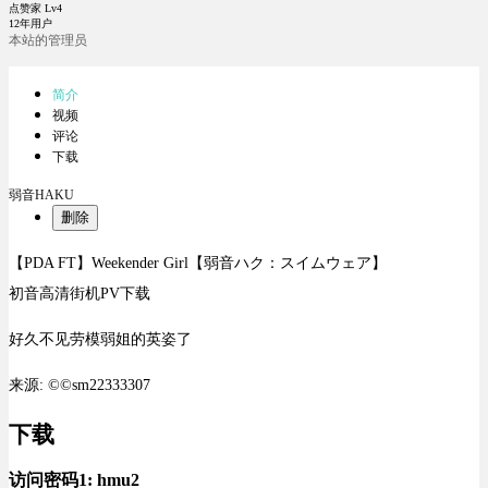
点赞家 Lv4
12年用户
本站的管理员
简介
视频
评论
下载
弱音HAKU
删除
【PDA FT】Weekender Girl【弱音ハク：スイムウェア】
初音高清街机PV下载
好久不见劳模弱姐的英姿了
来源: ©©sm22333307
下载
访问密码1:
hmu2