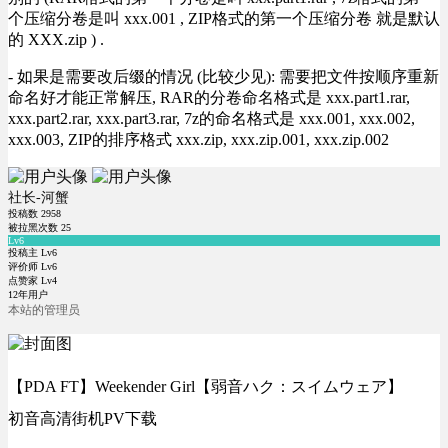
个压缩分卷是叫 xxx.001 , ZIP格式的第一个压缩分卷 就是默认
的 XXX.zip ) .
- 如果是需要改后缀的情况 (比较少见): 需要把文件按顺序重新
命名好才能正常解压, RAR的分卷命名格式是 xxx.part1.rar,
xxx.part2.rar, xxx.part3.rar, 7z的命名格式是 xxx.001, xxx.002,
xxx.003, ZIP的排序格式 xxx.zip, xxx.zip.001, xxx.zip.002
社长-河蟹
投稿数
2958
被拉黑次数
25
Lv6
投稿主 Lv6
评价师 Lv6
点赞家 Lv4
12年用户
本站的管理员
【PDA FT】Weekender Girl【弱音ハク：スイムウェア】
初音高清街机PV下载