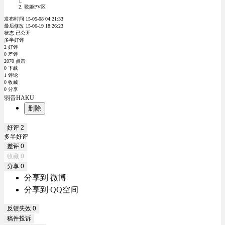
歌姬PV区
发布时间 15-05-08 04:21:33
最后修改 15-06-19 18:26:23
状态 已公开
多半好评
2 好评
0 差评
2070 点击
0 下载
1 评论
0 收藏
0 分享
弱音HAKU
删除
好评
2
多半好评
差评
0
收藏
0
分享
0
分享到 微博
分享到 QQ空间
反馈失效
0
稿件投诉