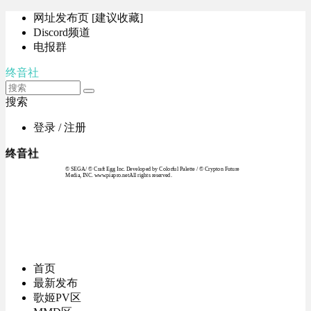
网址发布页 [建议收藏]
Discord频道
电报群
终音社
搜索
登录 / 注册
终音社
© SEGA / © Craft Egg Inc. Developed by Colorful Palette / © Crypton Future
Media, INC. www.piapro.netAll rights reserved.
首页
最新发布
歌姬PV区