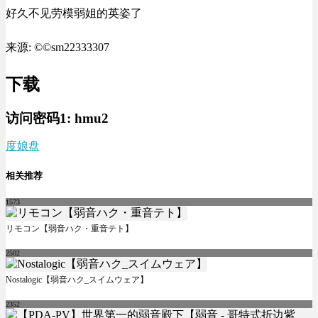
好久不见劳模弱姐的英姿了
来源: ©©sm22333307
下载
访问密码1:
hmu2
度娘盘
相关推荐
1573
リモコン【弱音ハク・重音テト】
2502
Nostalogic【弱音ハク_スイムウェア】
2352