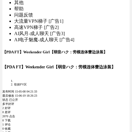
其他
帮助
问题反馈
大流量VPN梯子 [广告1]
高速VPN梯子 [广告2]
AI风月-成人聊天 [广告3]
AI电子魅魔-成人聊天 [广告4]
【PDA FT】Weekender Girl【弱音ハク：劳模连体蕾边泳装】
【PDA FT】Weekender Girl【弱音ハク：劳模连体蕾边泳装】
歌姬PV区
发布时间 15-05-08 04:21:33
最后修改 15-06-19 18:26:23
状态 已公开
多半好评
2 好评
0 差评
2070 点击
0 下载
1 评论
0 收藏