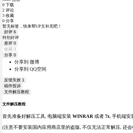
0 下载
2 评论
3 收藏
0 分享
暂无标签，快来帮UP主补充吧！
好评
6
特别好评
差评
0
收藏
3
分享
0
分享到 微博
分享到 QQ空间
反馈失效
1
稿件投诉
文件解压教程
文件解压教程
首先准备好解压工具, 电脑端安装
WINRAR
或者
7z
, 手机端安
(注意不要安装国内应用商店里的盗版, 不仅无法正常解压, 还会