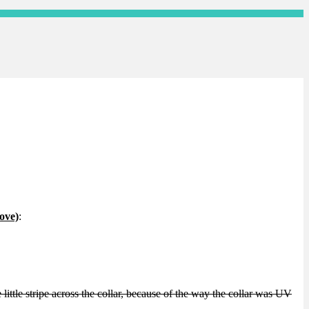
bove)
:
 little stripe across the collar, because of the way the collar was UV