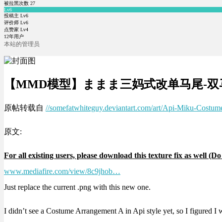
被拉黑次数
27
Lv6
投稿主 Lv6
评价师 Lv6
点赞家 Lv4
12年用户
本站的管理员
【MMD模型】ままま三妈式改单马尾-双马尾 Cos
原帖转载自
//somefatwhiteguy.deviantart.com/art/Api-Miku-Cost
原文:
For all existing users, please download this texture fix as well 
www.mediafire.com/view/8c9jhob…
Just replace the current .png with this new one.
I didn’t see a Costume Arrangement A in Api style yet, so I figured 