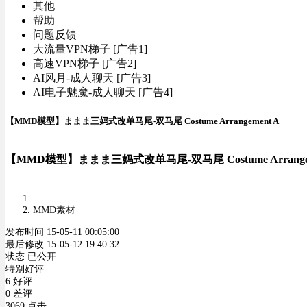
其他
帮助
问题反馈
大流量VPN梯子 [广告1]
高速VPN梯子 [广告2]
AI风月-成人聊天 [广告3]
AI电子魅魔-成人聊天 [广告4]
【MMD模型】ままま三妈式改单马尾-双马尾 Costume Arrangement A
【MMD模型】ままま三妈式改单马尾-双马尾 Costume Arrangem
MMD素材
发布时间 15-05-11 00:05:00
最后修改 15-05-12 19:40:32
状态 已公开
特别好评
6 好评
0 差评
3069 点击