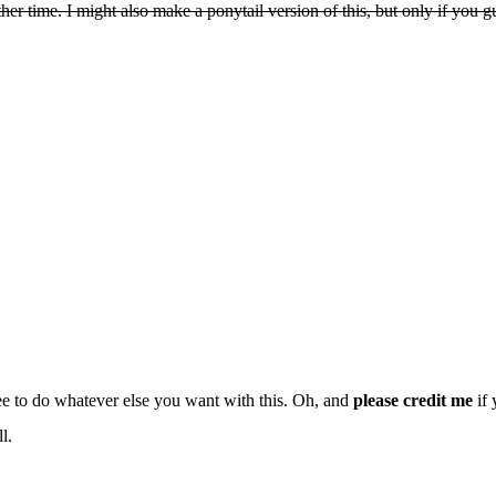
er time. I might also make a ponytail version of this, but only if you g
ee to do whatever else you want with this. Oh, and
please credit me
if 
l.