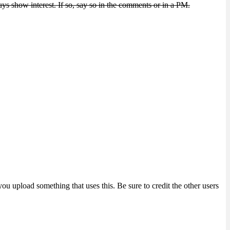
uys show interest. If so, say so in the comments or in a PM.
you upload something that uses this. Be sure to credit the other users