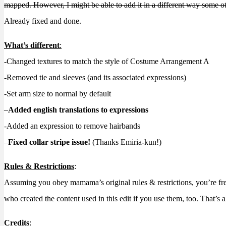
mapped. However, I might be able to add it in a different way some oth
Already fixed and done.
What’s different
:
-Changed textures to match the style of Costume Arrangement A
-Removed tie and sleeves (and its associated expressions)
-Set arm size to normal by default
–
Added english translations to expressions
-Added an expression to remove hairbands
–
Fixed collar stripe issue!
(Thanks Emiria-kun!)
Rules & Restrictions
:
Assuming you obey mamama’s original rules & restrictions, you’re fr
who created the content used in this edit if you use them, too. That’s al
Credits
: