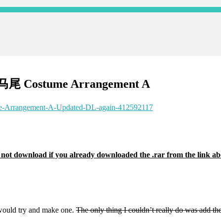
tume Arrangement A
ume-Arrangement-A-Updated-DL-again-412592117
(Do not download if you already downloaded the .rar from the link a
I would try and make one.
The only thing I couldn’t really do was add the