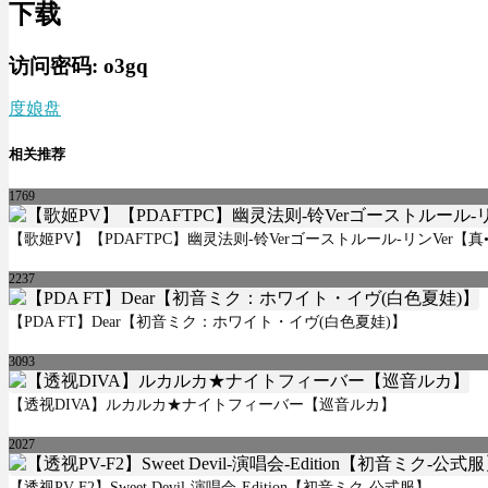
下载
访问密码:
o3gq
度娘盘
相关推荐
1769
【歌姬PV】【PDAFTPC】幽灵法则-铃Verゴーストルール-リンVer【真•大
2237
【PDA FT】Dear【初音ミク：ホワイト・イヴ(白色夏娃)】
3093
【透视DIVA】ルカルカ★ナイトフィーバー【巡音ルカ】
2027
【透视PV-F2】Sweet Devil-演唱会-Edition【初音ミク-公式服】