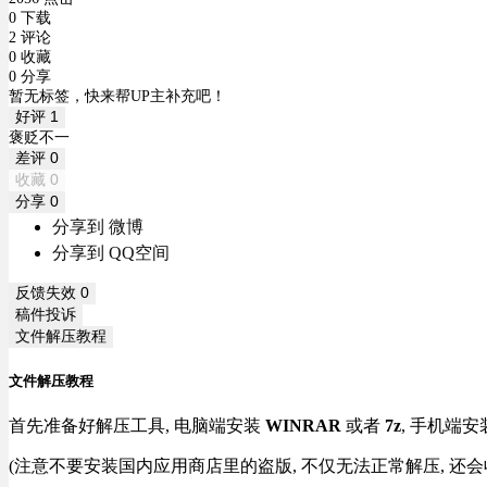
0 下载
2 评论
0 收藏
0 分享
暂无标签，快来帮UP主补充吧！
好评
1
褒贬不一
差评
0
收藏
0
分享
0
分享到 微博
分享到 QQ空间
反馈失效
0
稿件投诉
文件解压教程
文件解压教程
首先准备好解压工具, 电脑端安装
WINRAR
或者
7z
, 手机端安
(注意不要安装国内应用商店里的盗版, 不仅无法正常解压, 还会