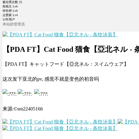
被拉黑次数
25
投稿主 Lv6
评价师 Lv6
点赞家 Lv4
12年用户
本站的管理员
【PDA FT】Cat Food 猫食【亞北ネル 
【PDA FT】キャットフード【亞北ネル：スイムウェア】
这次发下亚北的pv, 感觉不就是变色的初音吗
来源:©sm22405166