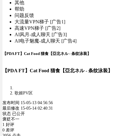
其他
帮助
问题反馈
大流量VPN梯子 [广告1]
高速VPN梯子 [广告2]
AI风月-成人聊天 [广告3]
AI电子魅魔-成人聊天 [广告4]
【PDA FT】Cat Food 猫食【亞北ネル - 条纹泳装】
【PDA FT】Cat Food 猫食【亞北ネル - 条纹泳装】
歌姬PV区
发布时间 15-05-13 04:56:56
最后修改 15-05-14 02:40:31
状态 已公开
褒贬不一
1 好评
0 差评
2056 点击