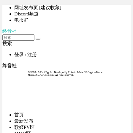
网址发布页 [建议收藏]
Discord频道
电报群
终音社
搜索
登录 / 注册
终音社
© SEGA / © Craft Egg Inc. Developed by Colorful Palette / © Crypton Future
Media, INC. www.piapro.netAll rights reserved.
首页
最新发布
歌姬PV区