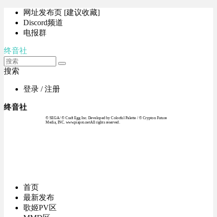
网址发布页 [建议收藏]
Discord频道
电报群
终音社
搜索
登录 / 注册
终音社
© SEGA / © Craft Egg Inc. Developed by Colorful Palette / © Crypton Future
Media, INC. www.piapro.netAll rights reserved.
首页
最新发布
歌姬PV区