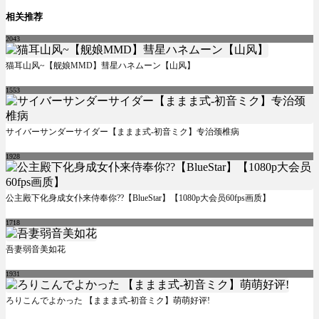
相关推荐
2043
猫耳山风~【舰娘MMD】彗星ハネムーン【山风】
1553
サイバーサンダーサイダー【ままま式-初音ミク】专治颈椎病
1928
公主殿下化身成女仆来侍奉你??【BlueStar】【1080p大会员60fps画质】
1718
吾妻弱音美如花
1931
ろりこんでよかった 【ままま式-初音ミク】萌萌好评!