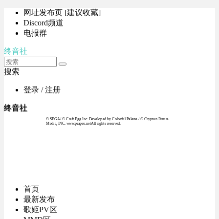
网址发布页 [建议收藏]
Discord频道
电报群
终音社
搜索
登录 / 注册
终音社
© SEGA / © Craft Egg Inc. Developed by Colorful Palette / © Crypton Future
Media, INC. www.piapro.netAll rights reserved.
首页
最新发布
歌姬PV区