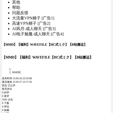
其他
帮助
问题反馈
大流量VPN梯子 [广告1]
高速VPN梯子 [广告2]
AI风月-成人聊天 [广告3]
AI电子魅魔-成人聊天 [广告4]
【MMD】【福利】WAVEFILE【HC式ミク】【B站搬运】
【MMD】【福利】WAVEFILE【HC式ミク】【B站搬运】
MMD区
发布时间 15-05-16 23:23:08
最后修改 15-05-17 13:17:26
状态 已公开
暂无评分
0 好评
0 差评
3165 点击
0 下载
4 评论
0 收藏