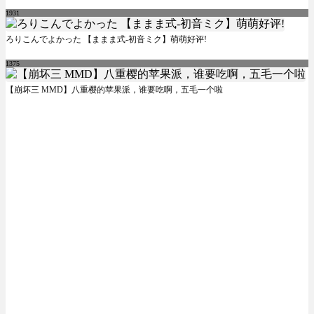
1931
ろりこんでよかった 【ままま式-初音ミク】萌萌好评!
1375
【崩坏三 MMD】八重樱的苹果派，谁要吃啊，五毛一个啦