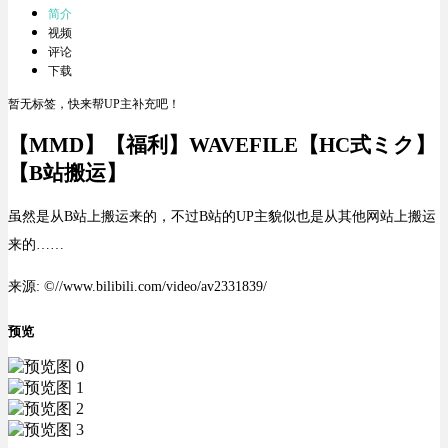
简介
视频
评论
下载
暂无标签，快来帮UP主补充吧！
【MMD】【福利】WAVEFILE【HC式ミク】
【B站搬运】
虽然是从B站上搬运来的，不过B站的UP主貌似也是从其他网站上搬运
来的……
来源: ©//www.bilibili.com/video/av2331839/
预览