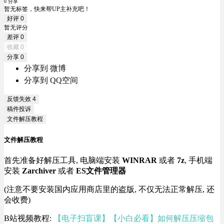
0 分享
暂无标签，快来帮UP主补充吧！
好评
0
暂无评分
差评
0
收藏
0
分享
0
分享到 微博
分享到 QQ空间
反馈失效
4
稿件投诉
文件解压教程
文件解压教程
首先准备好解压工具, 电脑端安装
WINRAR
或者
7z
, 手机端
安装
Zarchiver
或者
ES文件管理器
(注意不要安装国内应用商店里的盗版, 不仅无法正常解压, 还
会收费)
B站视频教程:
【电子扫盲课】【小白必看】如何解压压缩包