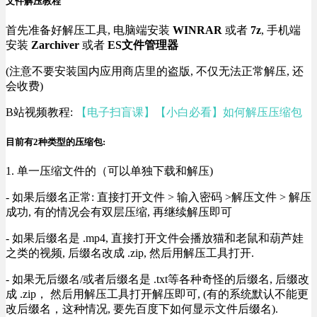
文件解压教程
首先准备好解压工具, 电脑端安装
WINRAR
或者
7z
, 手机端
安装
Zarchiver
或者
ES文件管理器
(注意不要安装国内应用商店里的盗版, 不仅无法正常解压, 还
会收费)
B站视频教程:
【电子扫盲课】【小白必看】如何解压压缩包
目前有2种类型的压缩包:
1. 单一压缩文件的（可以单独下载和解压)
- 如果后缀名正常: 直接打开文件 > 输入密码 >解压文件 > 解压
成功, 有的情况会有双层压缩, 再继续解压即可
- 如果后缀名是 .mp4, 直接打开文件会播放猫和老鼠和葫芦娃
之类的视频, 后缀名改成 .zip, 然后用解压工具打开.
- 如果无后缀名/或者后缀名是 .txt等各种奇怪的后缀名, 后缀改
成 .zip， 然后用解压工具打开解压即可, (有的系统默认不能更
改后缀名，这种情况, 要先百度下如何显示文件后缀名).