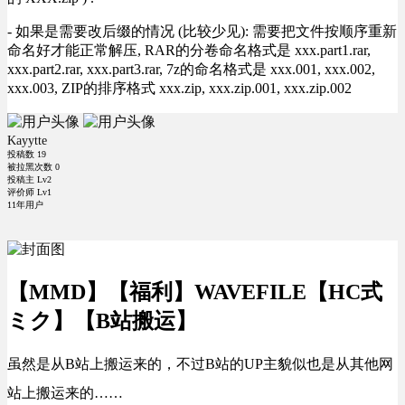
- 如果是需要改后缀的情况 (比较少见): 需要把文件按顺序重新
命名好才能正常解压, RAR的分卷命名格式是 xxx.part1.rar,
xxx.part2.rar, xxx.part3.rar, 7z的命名格式是 xxx.001, xxx.002,
xxx.003, ZIP的排序格式 xxx.zip, xxx.zip.001, xxx.zip.002
Kayytte
投稿数
19
被拉黑次数
0
投稿主 Lv2
评价师 Lv1
11年用户
【MMD】【福利】WAVEFILE【HC式
ミク】【B站搬运】
虽然是从B站上搬运来的，不过B站的UP主貌似也是从其他网
站上搬运来的……