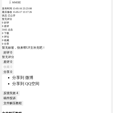
MMD区
发布时间 15-05-16 23:23:08
最后修改 15-05-17 13:17:26
状态 已公开
暂无评分
0 好评
0 差评
3165 点击
0 下载
4 评论
0 收藏
0 分享
暂无标签，快来帮UP主补充吧！
好评
0
暂无评分
差评
0
收藏
0
分享
0
分享到 微博
分享到 QQ空间
反馈失效
4
稿件投诉
文件解压教程