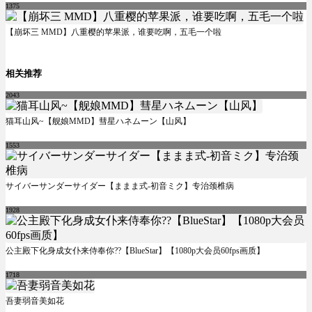
1375
【崩坏三 MMD】八重樱的苹果派，谁要吃啊，五毛一个啦
相关推荐
2043
猫耳山风~【舰娘MMD】彗星ハネムーン【山风】
1553
サイバーサンダーサイダー【ままま式-初音ミク】专治颈椎病
1928
公主殿下化身成女仆来侍奉你??【BlueStar】【1080p大会员60fps画质】
1718
吾妻弱音美如花