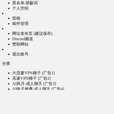
黑名单/屏蔽词
个人空间
投稿
稿件管理
网址发布页 (建议保存)
Discord频道
赞助网站
退出账号
分类
大流量VPN梯子 [广告1]
高速VPN梯子 [广告2]
AI风月-成人聊天 [广告3]
AI电子魅魔-成人聊天 [广告4]
帮助
问题反馈
歌姬PV区
MMD区