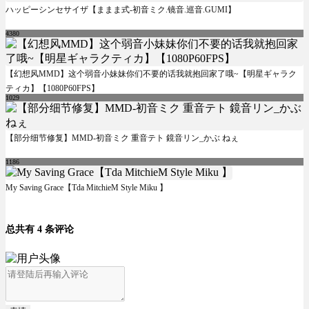
ハッピーシンセサイザ【ままま式-初音ミク.镜音.巡音.GUMI】
4380
【幻想风MMD】这个弱音小妹妹你们不要的话我就抱回家了哦~【明星ギャラク
ティカ】【1080P60FPS】
1029
【部分细节修复】MMD-初音ミク 重音テト 鏡音リン_かぶ ねぇ
1186
My Saving Grace【Tda MitchieM Style Miku 】
总共有 4 条评论