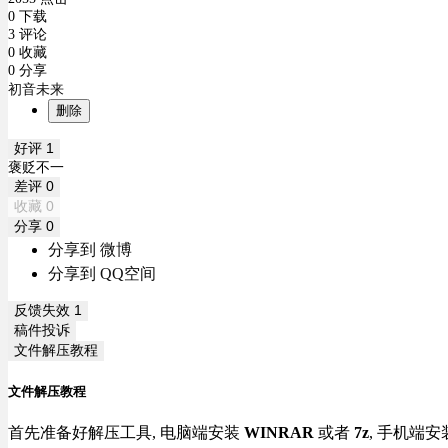
0 下载
3 评论
0 收藏
0 分享
初音未来
删除
好评
1
褒贬不一
差评
0
收藏
0
分享
0
分享到 微博
分享到 QQ空间
反馈失效
1
稿件投诉
文件解压教程
文件解压教程
首先准备好解压工具, 电脑端安装
WINRAR
或者
7z
, 手机端安