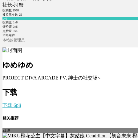
社长-河蟹
投稿数
2958
被拉黑次数
25
Lv6
投稿主 Lv6
评价师 Lv6
点赞家 Lv4
12年用户
本站的管理员
ゆめゆめ
PROJECT DIVA ARCADE PV, 绅士の社交场<
下载
下载 6pli
相关推荐
2210