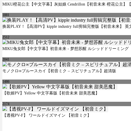
MIKU橙花公主【中文字幕】灰姑娘 Cendrillon【初音未来 橙花公主】【1
1881
换装PLAY！【高清PV】kipple industry full剪辑完整版【初音未来】
2512
MIKU兔女郎【中文字幕】初音未来 - 梦想苏醒 ルシッドドリーミング【初
2041
モノクロ∞ブルースカイ【初音ミク – スピリチュアル】超清版
1486
【歌姬PV】Yellow 中文字幕版【初音未来 甜美恶魔】
2174
【透视PV-F】 ワールドイズマイン 【初音ミク】