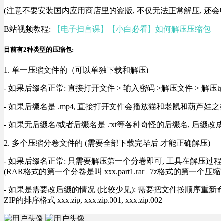
(注意不要安装国内应用商店里的盗版, 不仅无法正常解压, 还会
B站视频教程:
【电子扫盲课】【小白必看】如何解压压缩包
目前有2种类型的压缩包:
1. 单一压缩文件的（可以单独下载和解压)
- 如果后缀名正常: 直接打开文件 > 输入密码 >解压文件 > 
- 如果后缀名是 .mp4, 直接打开文件会播放猫和老鼠和葫芦娃之类
- 如果无后缀名/或者后缀名是 .txt等各种奇怪的后缀名, 后缀
2. 多个压缩分卷文件的 (需要全部下载完毕后 才能正确解压)
- 如果后缀名正常: 只需要解压第一个分卷即可, 工具在解压
(RAR格式的第一个分卷是叫 xxx.part1.rar , 7z格式的第一个压缩
- 如果是需要改后缀的情况 (比较少见): 需要把文件按顺序重新命名好才能正常解压, RA
ZIP的排序格式 xxx.zip, xxx.zip.001, xxx.zip.002