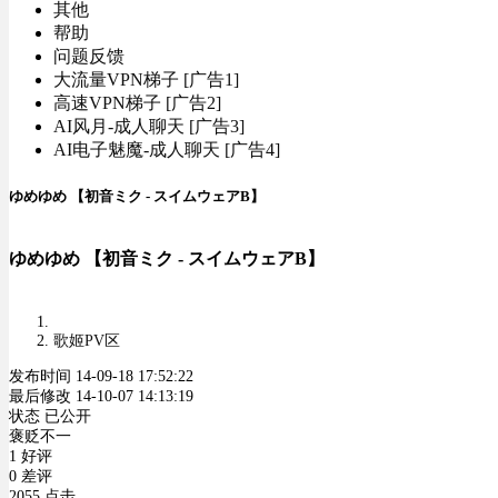
其他
帮助
问题反馈
大流量VPN梯子 [广告1]
高速VPN梯子 [广告2]
AI风月-成人聊天 [广告3]
AI电子魅魔-成人聊天 [广告4]
ゆめゆめ 【初音ミク - スイムウェアB】
ゆめゆめ 【初音ミク - スイムウェアB】
歌姬PV区
发布时间 14-09-18 17:52:22
最后修改 14-10-07 14:13:19
状态 已公开
褒贬不一
1 好评
0 差评
2055 点击