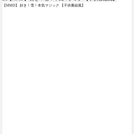
【MMD】 好き！雪！本気マジック 【子供番組風】