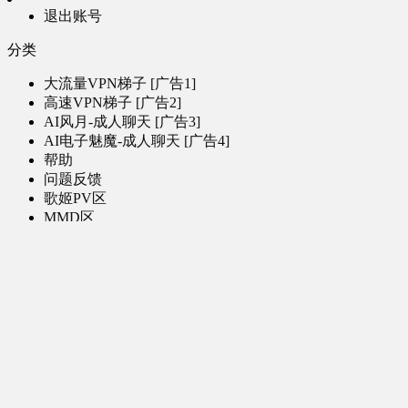
退出账号
分类
大流量VPN梯子 [广告1]
高速VPN梯子 [广告2]
AI风月-成人聊天 [广告3]
AI电子魅魔-成人聊天 [广告4]
帮助
问题反馈
歌姬PV区
MMD区
演唱会
初音未来演唱会
其他演出
音乐-音频区
虚拟歌手音乐
普通歌手音乐
有声小说-广播剧
同人音声-ASMR [全年龄]
其他音频资源