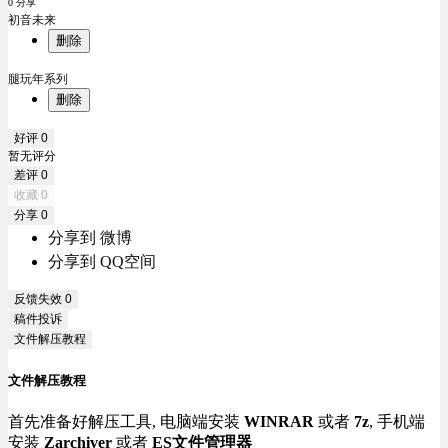
0 分享
初音未来
删除
腿玩年系列
删除
好评
0
暂无评分
差评
0
收藏
0
分享
0
分享到 微博
分享到 QQ空间
反馈失效
0
稿件投诉
文件解压教程
文件解压教程
首先准备好解压工具, 电脑端安装
WINRAR
或者
7z
, 手机端
安装
Zarchiver
或者
ES文件管理器