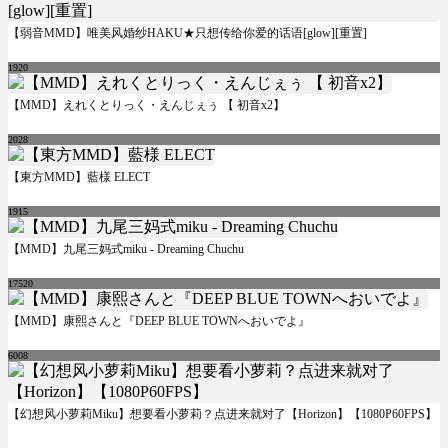
【弱音MMD】唯美风婚纱HAKU★只想传给你爱的话语[glow][重置]
1920
【MMD】えれくとりっく・えんじぇぅ 【 初音x2】
2028
【東方MMD】藍様 ELECT
1915
【MMD】九尾三妈式miku - Dreaming Chuchu
17520
【MMD】康熙さんと『DEEP BLUE TOWNへおいでよ』
6008
【幻想风小萝莉Miku】想要看小萝莉？点进来就对了【Horizon】【1080P60FPS】