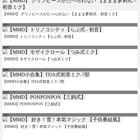
【MMD】 グリンピースがたべられない 【ままま萝莉式 – 初音ミク】
1611
【MMD】トリノコシティ【らぶ式 - 初音】
3410
【MMD】モザイクロール【つみ式ミク】
6248
【MMD小合集】TDA式初音ミク-7部
2178
【MMD】PONPONPON【三妈式】
1451
【MMD】 好き！雪！本気マジック 【子供番組風】