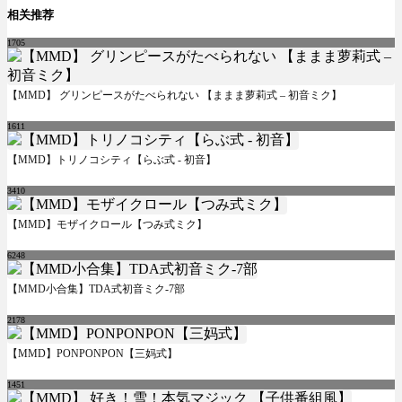
相关推荐
1705
【MMD】 グリンピースがたべられない 【ままま萝莉式 – 初音ミク】
1611
【MMD】トリノコシティ【らぶ式 - 初音】
3410
【MMD】モザイクロール【つみ式ミク】
6248
【MMD小合集】TDA式初音ミク-7部
2178
【MMD】PONPONPON【三妈式】
1451