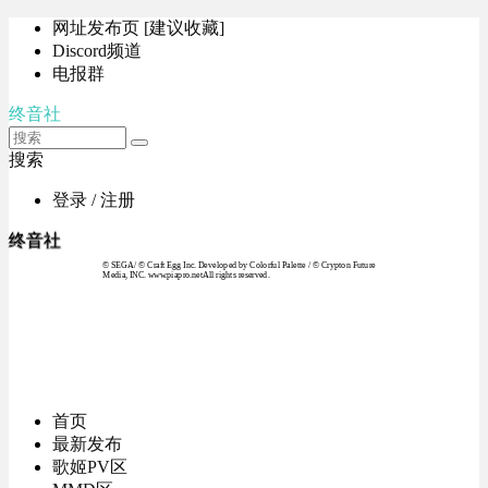
网址发布页 [建议收藏]
Discord频道
电报群
终音社
搜索
登录 / 注册
终音社
© SEGA / © Craft Egg Inc. Developed by Colorful Palette / © Crypton Future
Media, INC. www.piapro.netAll rights reserved.
首页
最新发布
歌姬PV区