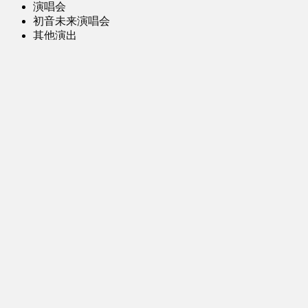
演唱会
初音未来演唱会
其他演出
音乐-音频区
虚拟歌手音乐
普通歌手音乐
有声小说-广播剧
同人音声-ASMR [全年龄]
其他音频资源
动漫区
日本动画
国产动画
欧美动画
漫画区
日韩漫画
国产漫画
欧美漫画
小说-读物区
网文小说
日式轻小说
其他读物