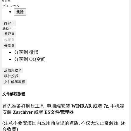
0 分享
ピエレッタ
删除
好评
1
褒贬不一
差评
0
收藏
0
分享
0
分享到 微博
分享到 QQ空间
反馈失效
2
稿件投诉
文件解压教程
文件解压教程
首先准备好解压工具, 电脑端安装
WINRAR
或者
7z
, 手机端
安装
Zarchiver
或者
ES文件管理器
(注意不要安装国内应用商店里的盗版, 不仅无法正常解压, 还
会收费)