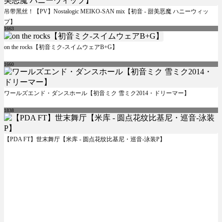
吊带黑丝！【PV】Nostalogic MEIKO-SAN mix【初音 - 甜美恶魔 ハニーウィッ
プ】
1663
on the rocks【初音ミク-スイムウェアB+G】
1660
ワールズエンド・ダンスホール【初音ミク 雪ミク2014・ドリーマー】
1838
【PDA FT】世末舞厅【米库 - 圆点花纹比基尼・巡音-泳装P】