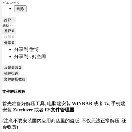
ピエレッタ
删除
好评
1
褒贬不一
差评
0
收藏
0
分享
0
分享到 微博
分享到 QQ空间
反馈失效
2
稿件投诉
文件解压教程
文件解压教程
首先准备好解压工具, 电脑端安装
WINRAR
或者
7z
, 手机端
安装
Zarchiver
或者
ES文件管理器
(注意不要安装国内应用商店里的盗版, 不仅无法正常解压, 还
会收费)