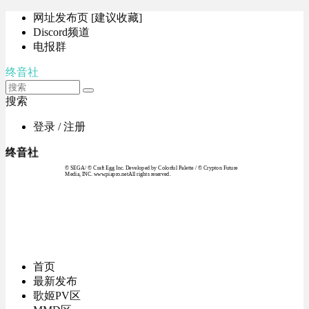
网址发布页 [建议收藏]
Discord频道
电报群
终音社
搜索
登录 / 注册
终音社
© SEGA / © Craft Egg Inc. Developed by Colorful Palette / © Crypton Future
Media, INC. www.piapro.netAll rights reserved.
首页
最新发布
歌姬PV区