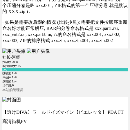
个压缩分卷是叫 xxx.001 , ZIP格式的第一个压缩分卷 就是默认
的 XXX.zip ) .
- 如果是需要改后缀的情况 (比较少见): 需要把文件按顺序重新
命名好才能正常解压, RAR的分卷命名格式是 xxx.part1.rar,
xxx.part2.rar, xxx.part3.rar, 7z的命名格式是 xxx.001, xxx.002,
xxx.003, ZIP的排序格式 xxx.zip, xxx.zip.001, xxx.zip.002
社长-河蟹
投稿数
2958
被拉黑次数
25
Lv6
投稿主 Lv6
评价师 Lv6
点赞家 Lv4
12年用户
本站的管理员
【透けDIVA】ワールドイズマイン【ピエレッタ】 PDA FT
高清街机PV