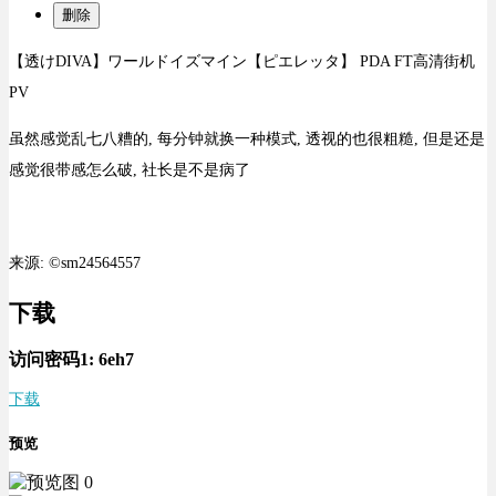
删除
【透けDIVA】ワールドイズマイン【ピエレッタ】 PDA FT高清街机
PV
虽然感觉乱七八糟的, 每分钟就换一种模式, 透视的也很粗糙, 但是还是
感觉很带感怎么破, 社长是不是病了
来源: ©sm24564557
下载
访问密码1:
6eh7
下载
预览