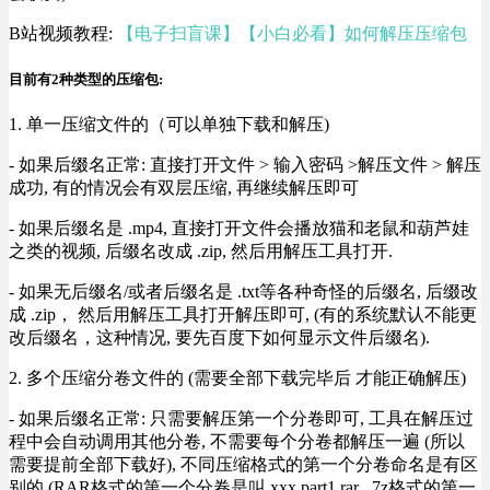
B站视频教程:
【电子扫盲课】【小白必看】如何解压压缩包
目前有2种类型的压缩包:
1. 单一压缩文件的（可以单独下载和解压)
- 如果后缀名正常: 直接打开文件 > 输入密码 >解压文件 > 解压
成功, 有的情况会有双层压缩, 再继续解压即可
- 如果后缀名是 .mp4, 直接打开文件会播放猫和老鼠和葫芦娃
之类的视频, 后缀名改成 .zip, 然后用解压工具打开.
- 如果无后缀名/或者后缀名是 .txt等各种奇怪的后缀名, 后缀改
成 .zip， 然后用解压工具打开解压即可, (有的系统默认不能更
改后缀名，这种情况, 要先百度下如何显示文件后缀名).
2. 多个压缩分卷文件的 (需要全部下载完毕后 才能正确解压)
- 如果后缀名正常: 只需要解压第一个分卷即可, 工具在解压过
程中会自动调用其他分卷, 不需要每个分卷都解压一遍 (所以
需要提前全部下载好), 不同压缩格式的第一个分卷命名是有区
别的 (RAR格式的第一个分卷是叫 xxx.part1.rar , 7z格式的第一