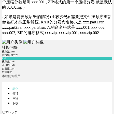
个压缩分卷是叫 xxx.001 , ZIP格式的第一个压缩分卷 就是默认
的 XXX.zip ) .
- 如果是需要改后缀的情况 (比较少见): 需要把文件按顺序重新
命名好才能正常解压, RAR的分卷命名格式是 xxx.part1.rar,
xxx.part2.rar, xxx.part3.rar, 7z的命名格式是 xxx.001, xxx.002,
xxx.003, ZIP的排序格式 xxx.zip, xxx.zip.001, xxx.zip.002
社长-河蟹
投稿数
2958
被拉黑次数
25
Lv6
投稿主 Lv6
评价师 Lv6
点赞家 Lv4
12年用户
本站的管理员
简介
视频
评论
下载
ピエレッタ