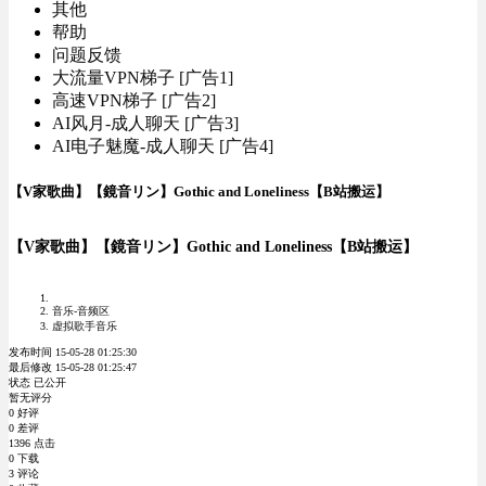
其他
帮助
问题反馈
大流量VPN梯子 [广告1]
高速VPN梯子 [广告2]
AI风月-成人聊天 [广告3]
AI电子魅魔-成人聊天 [广告4]
【V家歌曲】【鏡音リン】Gothic and Loneliness【B站搬运】
【V家歌曲】【鏡音リン】Gothic and Loneliness【B站搬运】
音乐-音频区
虚拟歌手音乐
发布时间 15-05-28 01:25:30
最后修改 15-05-28 01:25:47
状态 已公开
暂无评分
0 好评
0 差评
1396 点击
0 下载
3 评论