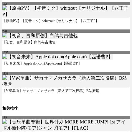
1624
【原曲PV】【初音ミク】whiteout【オリジナル】【八王子P】
228
【初音、言和原创】白鸽与吉他包
1935
【初音未来】Apple dot com(Apple.com)【匹诺曹P】
1539
【V家单曲】サカサマノカサカラ（新人第二次投稿）B站搬运
相关推荐
189