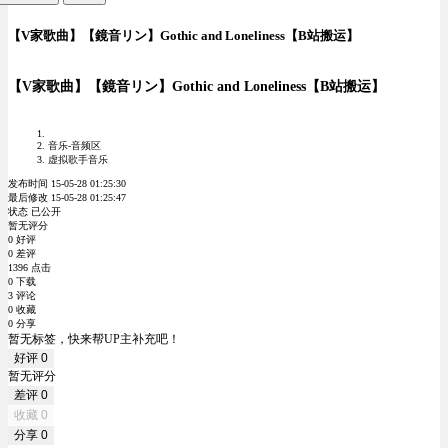
【V家歌曲】【鏡音リン】Gothic and Loneliness【B站搬运】
【V家歌曲】【鏡音リン】Gothic and Loneliness【B站搬运】
音乐-音频区
虚拟歌手音乐
发布时间 15-05-28 01:25:30
最后修改 15-05-28 01:25:47
状态 已公开
暂无评分
0 好评
0 差评
1396 点击
0 下载
3 评论
0 收藏
0 分享
暂无标签，快来帮UP主补充吧！
好评
0
暂无评分
差评
0
收藏
0
分享
0