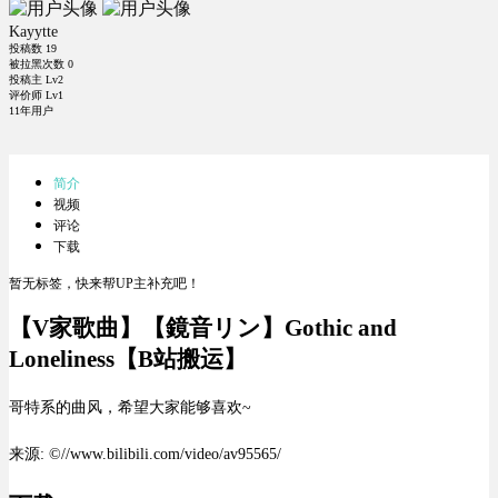
Kayytte
投稿数
19
被拉黑次数
0
投稿主 Lv2
评价师 Lv1
11年用户
简介
视频
评论
下载
暂无标签，快来帮UP主补充吧！
【V家歌曲】【鏡音リン】Gothic and
Loneliness【B站搬运】
哥特系的曲风，希望大家能够喜欢~
来源: ©//www.bilibili.com/video/av95565/