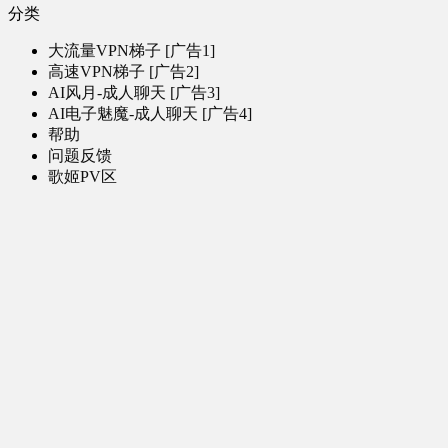
分类
大流量VPN梯子 [广告1]
高速VPN梯子 [广告2]
AI风月-成人聊天 [广告3]
AI电子魅魔-成人聊天 [广告4]
帮助
问题反馈
歌姬PV区
MMD区
演唱会
初音未来演唱会
其他演出
音乐-音频区
虚拟歌手音乐
普通歌手音乐
有声小说-广播剧
同人音声-ASMR [全年龄]
其他音频资源
动漫区
日本动画