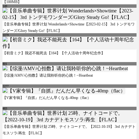
【100MB】
149
【音乐单曲专辑】世界计划 Wonderlands×Showtime【2023-02-15】 3rd トンデモワ
ンダーズ/Glory Steady Go!【FLAC】
1079
【初音ミク】我还不能死去【164】【个人活动十周年纪念作】
801
【综漫/AMV/心拍数】请让我聆听你的心跳！~Heartbeat
2277
【V家专辑】『自抓』だんだん早くなる-40mp（flac）
483
【音乐单曲专辑】世界计划 25時、ナイトコードで。【2022-10-19】 3rd カナデト
モスソラ/再生 【FLAC】