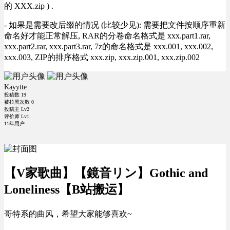
的 XXX.zip ) .
- 如果是需要改后缀的情况 (比较少见): 需要把文件按顺序重新
命名好才能正常解压, RAR的分卷命名格式是 xxx.part1.rar,
xxx.part2.rar, xxx.part3.rar, 7z的命名格式是 xxx.001, xxx.002,
xxx.003, ZIP的排序格式 xxx.zip, xxx.zip.001, xxx.zip.002
Kayytte
投稿数
19
被拉黑次数
0
投稿主 Lv2
评价师 Lv1
11年用户
【V家歌曲】【鏡音リン】Gothic and
Loneliness【B站搬运】
哥特系的曲风，希望大家能够喜欢~