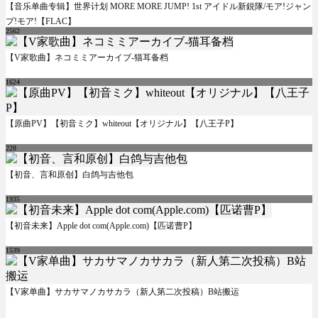
【音乐单曲专辑】世界计划 MORE MORE JUMP! 1st アイドル新鋭隊/モア!ジャン
プ!モア!【FLAC】
2562
【V家歌曲】ネコミミアーカイブ-猫耳备档
1624
【原曲PV】【初音ミク】whiteout【オリジナル】【八王子P】
228
【初音、言和原创】白鸽与吉他包
1935
【初音未来】Apple dot com(Apple.com)【匹诺曹P】
1539
【V家单曲】サカサマノカサカラ（新人第二次投稿）B站搬运