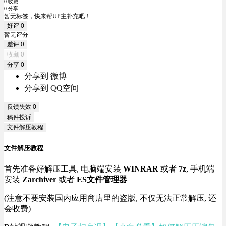
0 收藏
0 分享
暂无标签，快来帮UP主补充吧！
好评
0
暂无评分
差评
0
收藏
0
分享
0
分享到 微博
分享到 QQ空间
反馈失效
0
稿件投诉
文件解压教程
文件解压教程
首先准备好解压工具, 电脑端安装
WINRAR
或者
7z
, 手机端
安装
Zarchiver
或者
ES文件管理器
(注意不要安装国内应用商店里的盗版, 不仅无法正常解压, 还
会收费)