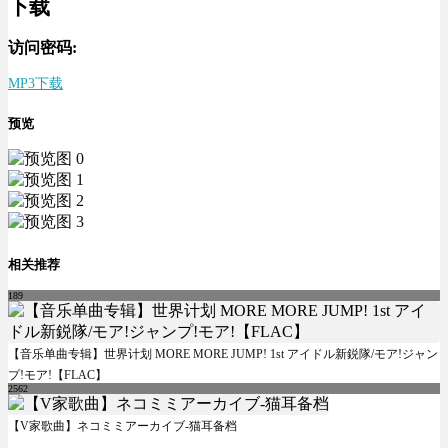
下载
访问密码:
MP3下载
预览
相关推荐
189
【音乐单曲专辑】世界计划 MORE MORE JUMP! 1st アイドル新鋭隊/モア!ジャン
プ!モア!【FLAC】
2562
【V家歌曲】ネコミミアーカイブ-猫耳备档