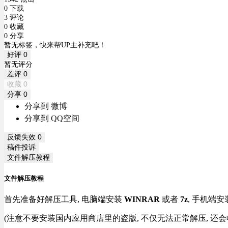
0 下载
3 评论
0 收藏
0 分享
暂无标签，快来帮UP主补充吧！
好评
0
暂无评分
差评
0
收藏
0
分享
0
分享到 微博
分享到 QQ空间
反馈失效
0
稿件投诉
文件解压教程
文件解压教程
首先准备好解压工具, 电脑端安装
WINRAR
或者
7z
, 手机端安
(注意不要安装国内应用商店里的盗版, 不仅无法正常解压, 还会