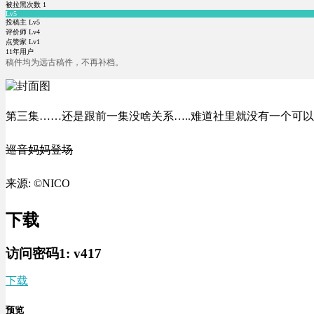
被拉黑次数
1
Lv5
投稿主 Lv5
评价师 Lv4
点赞家 Lv1
11年用户
稿件均为远古稿件，不再补档。
第三集……还是跟前一集没啥关系…..难道社里就没有一个可以
巡音妈妈登场
来源: ©NICO
下载
访问密码1:
v417
下载
预览