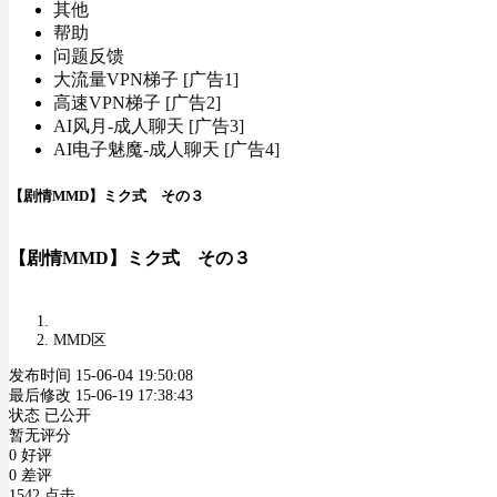
其他
帮助
问题反馈
大流量VPN梯子 [广告1]
高速VPN梯子 [广告2]
AI风月-成人聊天 [广告3]
AI电子魅魔-成人聊天 [广告4]
【剧情MMD】ミク式 その３
【剧情MMD】ミク式 その３
MMD区
发布时间 15-06-04 19:50:08
最后修改 15-06-19 17:38:43
状态 已公开
暂无评分
0 好评
0 差评
1542 点击