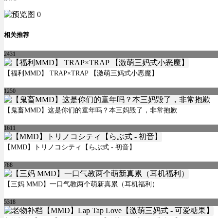
相关推荐
2431
【福利MMD】 TRAP×TRAP 【激萌三妈式小恶魔】
1250
【鬼畜MMD】这是你们的童年吗？本三妈毁了，非常抱歉
1611
【MMD】トリノコシティ【らぶ式 - 初音】
788
【三妈 MMD】一口气教两个萌新真累（耳机福利）
5318