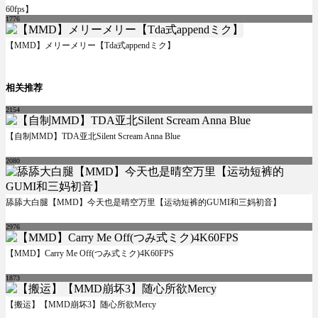
60fps】
1776
【MMD】メリーメリー【Tda式appendミク】
相关推荐
2154
【自制MMD】TDA亚北Silent Scream Anna Blue
2080
舔舔大白腿【MMD】今天也是晴空万里【运动短裤的GUMI和三妈初音】
2976
【MMD】Carry Me Off(つみ式ミク)4K60FPS
1873
【搬运】【MMD崩坏3】随心所欲Mercy