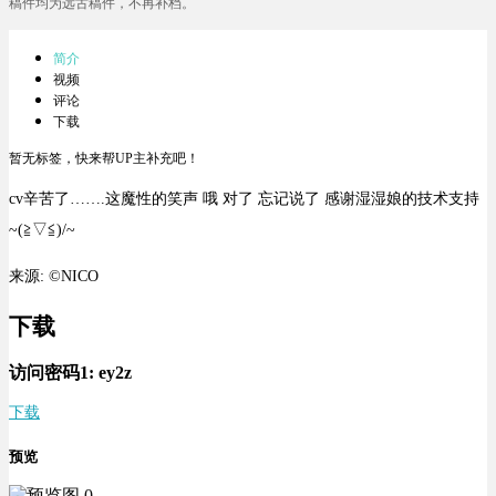
稿件均为远古稿件，不再补档。
简介
视频
评论
下载
暂无标签，快来帮UP主补充吧！
cv辛苦了…….这魔性的笑声 哦 对了 忘记说了 感谢湿湿娘的技术支持
~(≧▽≦)/~
来源: ©NICO
下载
访问密码1:
ey2z
下载
预览