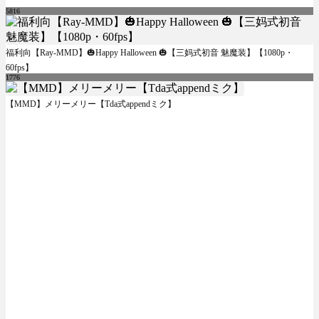
5816
福利向【Ray-MMD】🎃Happy Halloween 🎃【三妈式初音 魅魔装】【1080p・
60fps】
1776
【MMD】メリーメリー【Tda式appendミク】