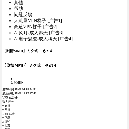
其他
帮助
问题反馈
大流量VPN梯子 [广告1]
高速VPN梯子 [广告2]
AI风月-成人聊天 [广告3]
AI电子魅魔-成人聊天 [广告4]
【剧情MMD】ミク式 その４
【剧情MMD】ミク式 その４
MMD区
发布时间 15-06-04 19:54:54
最后修改 15-06-19 17:37:42
状态 已公开
暂无评分
0 好评
0 差评
1463 点击
0 下载
2 评论
0 收藏