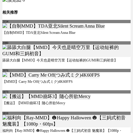
相关推荐
2154
【自制MMD】TDA亚北Silent Scream Anna Blue
2080
舔舔大白腿【MMD】今天也是晴空万里【运动短裤的GUMI和三妈初音】
2976
【MMD】Carry Me Off(つみ式ミク)4K60FPS
1873
【搬运】【MMD崩坏3】随心所欲Mercy
5816
福利向【Ray-MMD】🎃Happy Halloween 🎃【三妈式初音 魅魔装】【1080p・