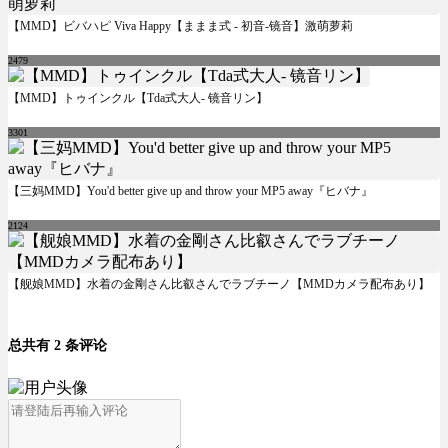
【MMD】ビバハピ Viva Happy【ままま式 - 初音-镜音】激萌萝莉
2479
【MMD】トゥインクル【Tda式大人- 镜音リン】
3301
【三妈MMD】You'd better give up and throw your MP5 away『ヒバナ』
2124
【舰娘MMD】水着の金剛さん比叡さんでラブチーノ【MMDカメラ配布あり】
总共有 2 条评论