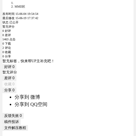
MMD区
发布时间 15-06-04 19:54:54
最后修改 15-06-19 17:37:42
状态 已公开
暂无评分
0 好评
0 差评
1463 点击
0 下载
2 评论
0 收藏
0 分享
暂无标签，快来帮UP主补充吧！
好评
0
暂无评分
差评
0
收藏
0
分享
0
分享到 微博
分享到 QQ空间
反馈失效
0
稿件投诉
文件解压教程