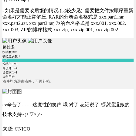
- 如果是需要改后缀的情况 (比较少见): 需要把文件按顺序重新
命名好才能正常解压, RAR的分卷命名格式是 xxx.part1.rar,
xxx.part2.rar, xxx.part3.rar, 7z的命名格式是 xxx.001, xxx.002,
xxx.003, ZIP的排序格式 xxx.zip, xxx.zip.001, xxx.zip.002
路过君
投稿数
307
被拉黑次数
1
Lv5
投稿主 Lv5
评价师 Lv4
点赞家 Lv1
11年用户
稿件均为远古稿件，不再补档。
cv辛苦了…….这魔性的笑声 哦 对了 忘记说了 感谢湿湿娘的
技术支持~(≧▽≦)/~
来源: ©NICO