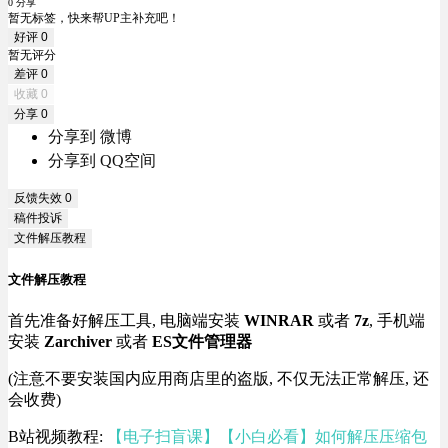
0 分享
暂无标签，快来帮UP主补充吧！
好评
0
暂无评分
差评
0
收藏
0
分享
0
分享到 微博
分享到 QQ空间
反馈失效
0
稿件投诉
文件解压教程
文件解压教程
首先准备好解压工具, 电脑端安装
WINRAR
或者
7z
, 手机端
安装
Zarchiver
或者
ES文件管理器
(注意不要安装国内应用商店里的盗版, 不仅无法正常解压, 还
会收费)
B站视频教程:
【电子扫盲课】【小白必看】如何解压压缩包