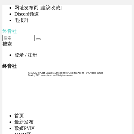
网址发布页 [建议收藏]
Discord频道
电报群
终音社
搜索
登录 / 注册
终音社
© SEGA / © Craft Egg Inc. Developed by Colorful Palette / © Crypton Future
Media, INC. www.piapro.netAll rights reserved.
首页
最新发布
歌姬PV区