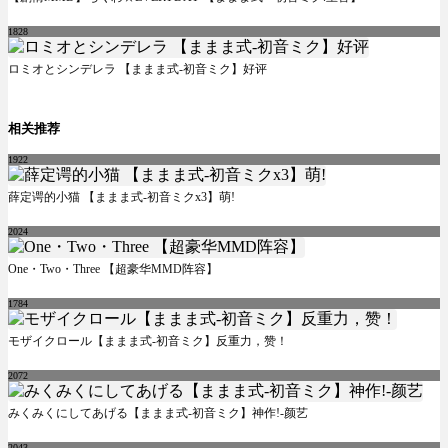
1828
ロミオとシンデレラ 【ままま式-初音ミク】好评
相关推荐
1922
薛定谔的小猫 【ままま式-初音ミクx3】萌!
2024
One・Two・Three 【超豪华MMD阵容】
1784
モザイクロール【ままま式-初音ミク】反重力，赞！
2072
みくみくにしてあげる【ままま式-初音ミク】神作!-颜艺
2043