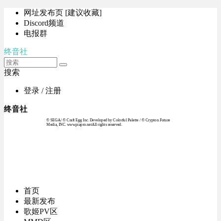
网址发布页 [建议收藏]
Discord频道
电报群
终音社
搜索
登录 / 注册
终音社
© SEGA / © Craft Egg Inc. Developed by Colorful Palette / © Crypton Future
Media, INC. www.piapro.netAll rights reserved.
首页
最新发布
歌姬PV区