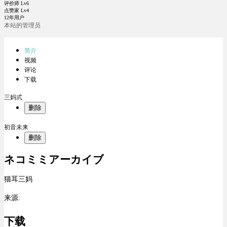
评价师 Lv6
点赞家 Lv4
12年用户
本站的管理员
简介
视频
评论
下载
三妈式
删除
初音未来
删除
ネコミミアーカイブ
猫耳三妈
来源:
下载