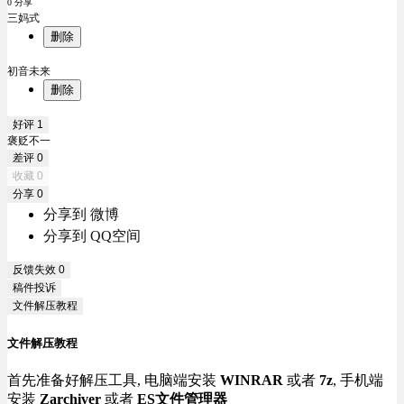
0 分享
三妈式
删除
初音未来
删除
好评
1
褒贬不一
差评
0
收藏
0
分享
0
分享到 微博
分享到 QQ空间
反馈失效
0
稿件投诉
文件解压教程
文件解压教程
首先准备好解压工具, 电脑端安装
WINRAR
或者
7z
, 手机端
安装
Zarchiver
或者
ES文件管理器