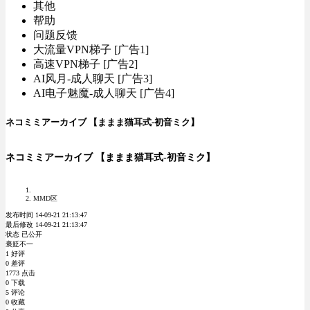
其他
帮助
问题反馈
大流量VPN梯子 [广告1]
高速VPN梯子 [广告2]
AI风月-成人聊天 [广告3]
AI电子魅魔-成人聊天 [广告4]
ネコミミアーカイブ 【ままま猫耳式-初音ミク】
ネコミミアーカイブ 【ままま猫耳式-初音ミク】
MMD区
发布时间 14-09-21 21:13:47
最后修改 14-09-21 21:13:47
状态 已公开
褒贬不一
1 好评
0 差评
1773 点击
0 下载
5 评论
0 收藏