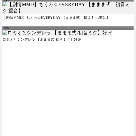
【剧情MMD】ちくわ☆EVERYDAY 【ままま式 – 初音ミク.重音】
1828
ロミオとシンデレラ 【ままま式-初音ミク】好评