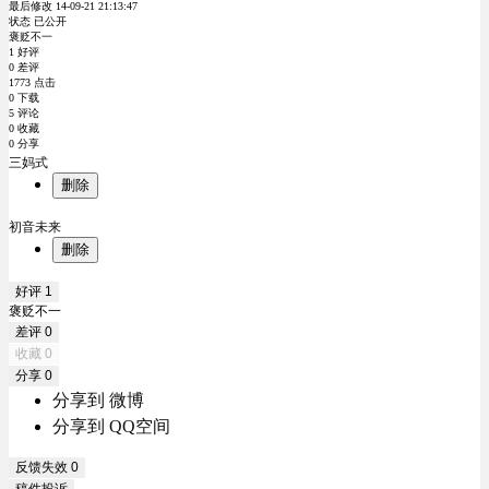
最后修改 14-09-21 21:13:47
状态 已公开
褒贬不一
1 好评
0 差评
1773 点击
0 下载
5 评论
0 收藏
0 分享
三妈式
删除
初音未来
删除
好评
1
褒贬不一
差评
0
收藏
0
分享
0
分享到 微博
分享到 QQ空间
反馈失效
0