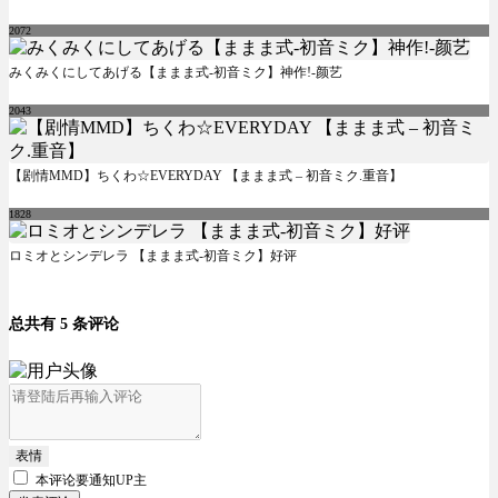
2072
みくみくにしてあげる【ままま式-初音ミク】神作!-颜艺
2043
【剧情MMD】ちくわ☆EVERYDAY 【ままま式 – 初音ミク.重音】
1828
ロミオとシンデレラ 【ままま式-初音ミク】好评
总共有 5 条评论
表情
本评论要
通知UP主