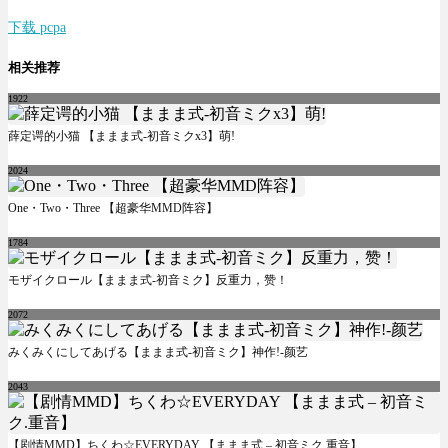
下载 pcpa
相关推荐
1922
薛定谔的小猫 【ままま式-初音ミクx3】萌!
2024
One・Two・Three 【超豪华MMD阵容】
1784
モザイクロール【ままま式-初音ミク】反重力，赞！
2072
みくみくにしてあげる【ままま式-初音ミク】神作!-颜艺
2043
【剧情MMD】ちくわ☆EVERYDAY 【ままま式 – 初音ミク.重音】