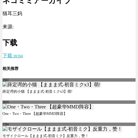
ネコミミアーカイブ
猫耳三妈
来源:
下载
下载 pcpa
相关推荐
1922
薛定谔的小猫 【ままま式-初音ミクx3】萌!
2024
One・Two・Three 【超豪华MMD阵容】
1784
モザイクロール【ままま式-初音ミク】反重力，赞！