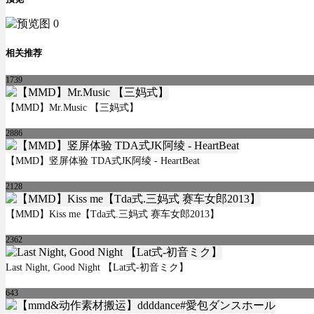
相关推荐
1739
【MMD】Mr.Music 【三妈式】
2886
【MMD】竖屏体验 TDA式JK阿绫 - HeartBeat
2128
【MMD】Kiss me【Tda式.三妈式 赛车女郎2013】
2362
Last Night, Good Night 【Lat式-初音ミク】
643