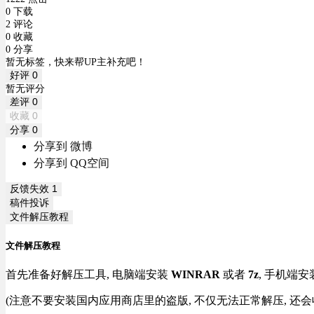
0 下载
2 评论
0 收藏
0 分享
暂无标签，快来帮UP主补充吧！
好评
0
暂无评分
差评
0
收藏
0
分享
0
分享到 微博
分享到 QQ空间
反馈失效
1
稿件投诉
文件解压教程
文件解压教程
首先准备好解压工具, 电脑端安装
WINRAR
或者
7z
, 手机端安
(注意不要安装国内应用商店里的盗版, 不仅无法正常解压, 还会