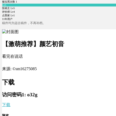
被拉黑次数
1
Lv5
投稿主 Lv5
评价师 Lv4
点赞家 Lv1
11年用户
稿件均为远古稿件，不再补档。
【激萌推荐】颜艺初音
看完在说话
来源: ©sm16275085
下载
访问密码1:
o32g
下载
预览