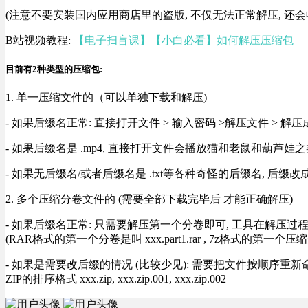
(注意不要安装国内应用商店里的盗版, 不仅无法正常解压, 还会
B站视频教程:
【电子扫盲课】【小白必看】如何解压压缩包
目前有2种类型的压缩包:
1. 单一压缩文件的（可以单独下载和解压)
- 如果后缀名正常: 直接打开文件 > 输入密码 >解压文件 > 
- 如果后缀名是 .mp4, 直接打开文件会播放猫和老鼠和葫芦娃之类
- 如果无后缀名/或者后缀名是 .txt等各种奇怪的后缀名, 后缀
2. 多个压缩分卷文件的 (需要全部下载完毕后 才能正确解压)
- 如果后缀名正常: 只需要解压第一个分卷即可, 工具在解压
(RAR格式的第一个分卷是叫 xxx.part1.rar , 7z格式的第一个压缩
- 如果是需要改后缀的情况 (比较少见): 需要把文件按顺序重新命名好才能正常解压, RA
ZIP的排序格式 xxx.zip, xxx.zip.001, xxx.zip.002