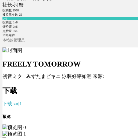
社长-河蟹
投稿数
2958
被拉黑次数
25
Lv6
投稿主 Lv6
评价师 Lv6
点赞家 Lv4
12年用户
本站的管理员
FREELY TOMORROW
初音ミク - みずたまビキニ 泳装好评如潮 来源:
下载
下载 znj1
预览