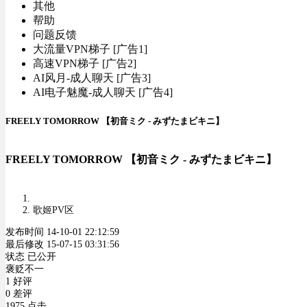
其他
帮助
问题反馈
大流量VPN梯子 [广告1]
高速VPN梯子 [广告2]
AI风月-成人聊天 [广告3]
AI电子魅魔-成人聊天 [广告4]
FREELY TOMORROW 【初音ミク - みずたまビキニ】
FREELY TOMORROW 【初音ミク - みずたまビキニ】
歌姬PV区
发布时间 14-10-01 22:12:59
最后修改 15-07-15 03:31:56
状态 已公开
褒贬不一
1 好评
0 差评
1975 点击