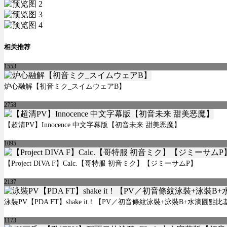
相关推荐
1553
炉心融解【初音ミク_スイムウェアB】
2758
【超清PV】Innocence 中文字幕版【初音未来 甜美恶魔】
1095
【Project DIVA F】Calc.【哥特服 初音ミク】【ジミーサムP】
2137
泳裝PV【PDA FT】shake it！【PV／初音條紋泳裝+泳裝B+水滴圓點
1173