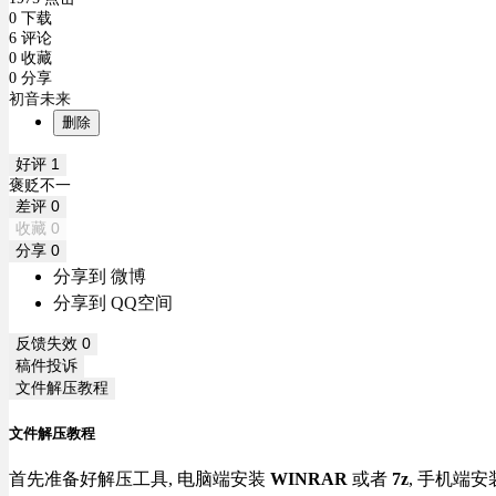
0 下载
6 评论
0 收藏
0 分享
初音未来
删除
好评
1
褒贬不一
差评
0
收藏
0
分享
0
分享到 微博
分享到 QQ空间
反馈失效
0
稿件投诉
文件解压教程
文件解压教程
首先准备好解压工具, 电脑端安装
WINRAR
或者
7z
, 手机端安