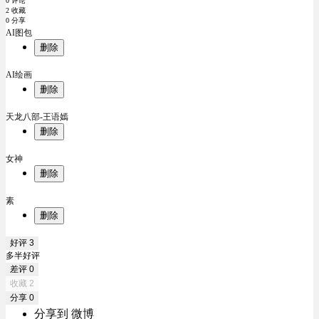
0 评论
2 收藏
0 分享
AI图包
删除
AI绘画
删除
天龙八部-王语嫣
删除
女神
删除
素
删除
好评
3
多半好评
差评
0
收藏
2
分享
0
分享到 微博