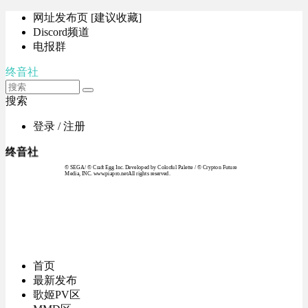
网址发布页 [建议收藏]
Discord频道
电报群
终音社
搜索
登录 / 注册
终音社
© SEGA / © Craft Egg Inc. Developed by Colorful Palette / © Crypton Future
Media, INC. www.piapro.netAll rights reserved.
首页
最新发布
歌姬PV区