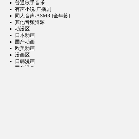
普通歌手音乐
有声小说-广播剧
同人音声-ASMR [全年龄]
其他音频资源
动漫区
日本动画
国产动画
欧美动画
漫画区
日韩漫画
国产漫画
欧美漫画
小说-读物区
网文小说
日式轻小说
其他读物
图片区
ACG图片 [全年龄]
其他图片
AI图片 [全年龄]
游戏区