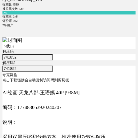
投稿数
4539
被拉黑次数
339
Lv6
投稿主 Lv6
评价师 Lv2
2年用户
下载1
0
解压码
解压码2
夸克网盘
点击下载链接会自动复制访问码到剪切板
AI绘画 天龙八部-王语嫣 40P [938M]
编码：177483053920240207
说明：
采用双层压缩和分卷方案，推荐使用7z软件解压