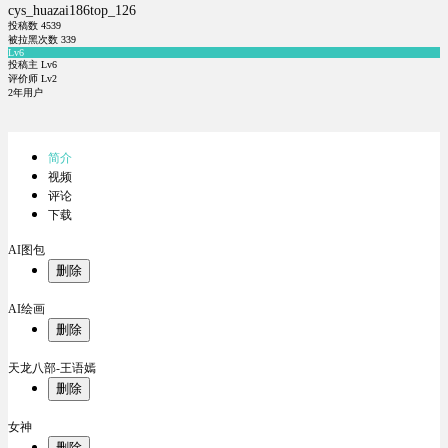
cys_huazai186top_126
投稿数
4539
被拉黑次数
339
Lv6
投稿主 Lv6
评价师 Lv2
2年用户
简介
视频
评论
下载
AI图包
删除
AI绘画
删除
天龙八部-王语嫣
删除
女神
删除