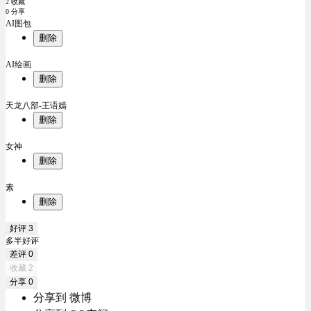
2 收藏
0 分享
AI图包
删除
AI绘画
删除
天龙八部-王语嫣
删除
女神
删除
素
删除
好评
3
多半好评
差评
0
收藏
2
分享
0
分享到 微博