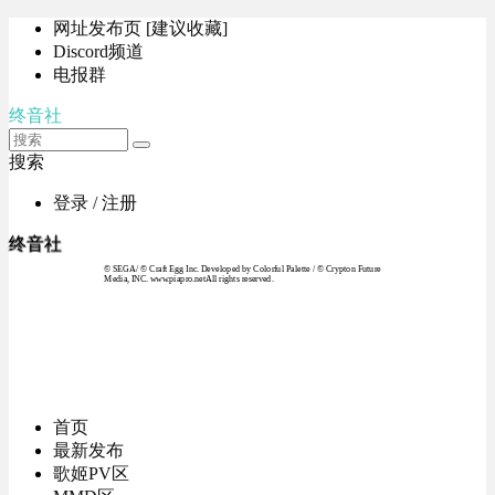
网址发布页 [建议收藏]
Discord频道
电报群
终音社
搜索
登录 / 注册
终音社
© SEGA / © Craft Egg Inc. Developed by Colorful Palette / © Crypton Future
Media, INC. www.piapro.netAll rights reserved.
首页
最新发布
歌姬PV区