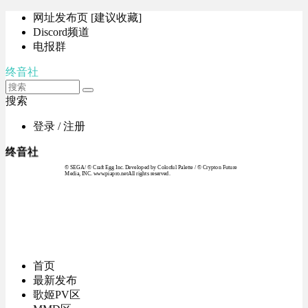
网址发布页 [建议收藏]
Discord频道
电报群
终音社
搜索
登录 / 注册
终音社
© SEGA / © Craft Egg Inc. Developed by Colorful Palette / © Crypton Future
Media, INC. www.piapro.netAll rights reserved.
首页
最新发布
歌姬PV区