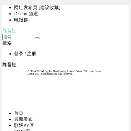
网址发布页 [建议收藏]
Discord频道
电报群
终音社
搜索
登录 / 注册
终音社
© SEGA / © Craft Egg Inc. Developed by Colorful Palette / © Crypton Future
Media, INC. www.piapro.netAll rights reserved.
首页
最新发布
歌姬PV区