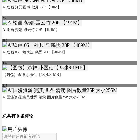
AI绘画 沧元图-柳七月 77P 【38M】
252
AI绘画 赘婿-聂云竹 20P 【191M】
580
AI绘画 06__雄兵连-鹤熙 28P 【489M】
437
【图包】杀神 小医仙【38张/81MB】
215
AI国漫资源 完美世界-清漪 图片数量25P 大小255M
总共有 0 条评论