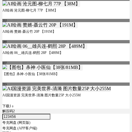
AI绘画 沧元图-柳七月 77P 【38M】
252
AI绘画 赘婿-聂云竹 20P 【191M】
580
AI绘画 06__雄兵连-鹤熙 28P 【489M】
437
【图包】杀神 小医仙【38张/81MB】
215
AI国漫资源 完美世界-清漪 图片数量25P 大小255M
下载1
0
解压码2
夸克网盘 (网页版)
夸克网盘 (APP客户端)