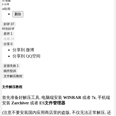
16 收藏
0 分享
ai绘画
删除
好评
37
特别好评
差评
1
收藏
16
分享
0
分享到 微博
分享到 QQ空间
反馈失效
1
稿件投诉
文件解压教程
文件解压教程
首先准备好解压工具, 电脑端安装
WINRAR
或者
7z
, 手机端
安装
Zarchiver
或者
ES文件管理器
(注意不要安装国内应用商店里的盗版, 不仅无法正常解压, 还