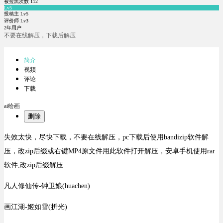
被拉黑次数
112
Lv5
投稿主 Lv5
评价师 Lv3
2年用户
不要在线解压，下载后解压
简介
视频
评论
下载
ai绘画
删除
失效太快，尽快下载，不要在线解压，pc下载后使用bandizip软件解
压，改zip后缀或右键MP4原文件用此软件打开解压，安卓手机使用rar
软件,改zip后缀解压
凡人修仙传-钟卫娘(huachen)
画江湖-姬如雪(折光)