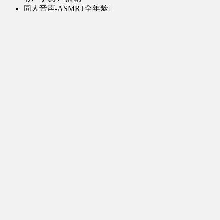
同人音声-ASMR [全年龄]
其他音频资源
动漫区
日本动画
国产动画
欧美动画
漫画区
日韩漫画
国产漫画
欧美漫画
小说-读物区
网文小说
日式轻小说
其他读物
图片区
ACG图片 [全年龄]
其他图片
AI图片 [全年龄]
游戏区
PC-游戏
手机-游戏