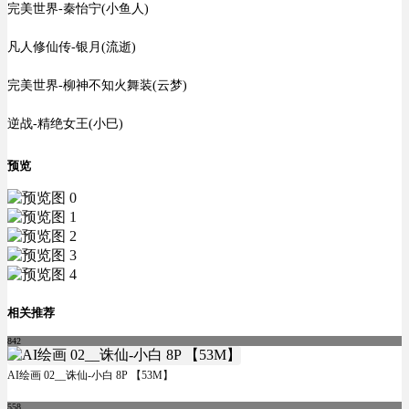
完美世界-秦怡宁(小鱼人)
凡人修仙传-银月(流逝)
完美世界-柳神不知火舞装(云梦)
逆战-精绝女王(小巳)
预览
相关推荐
842
AI绘画 02__诛仙-小白 8P 【53M】
558