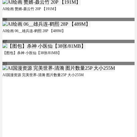
AI绘画 赘婿-聂云竹 20P 【191M】
580
AI绘画 06__雄兵连-鹤熙 28P 【489M】
437
【图包】杀神 小医仙【38张/81MB】
215
AI国漫资源 完美世界-清漪 图片数量25P 大小255M