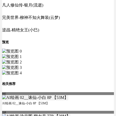
凡人修仙传-银月(流逝)
完美世界-柳神不知火舞装(云梦)
逆战-精绝女王(小巳)
预览
相关推荐
842
AI绘画 02__诛仙-小白 8P 【53M】
558