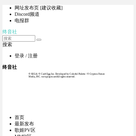
网址发布页 [建议收藏]
Discord频道
电报群
终音社
搜索
登录 / 注册
终音社
© SEGA / © Craft Egg Inc. Developed by Colorful Palette / © Crypton Future
Media, INC. www.piapro.netAll rights reserved.
首页
最新发布
歌姬PV区