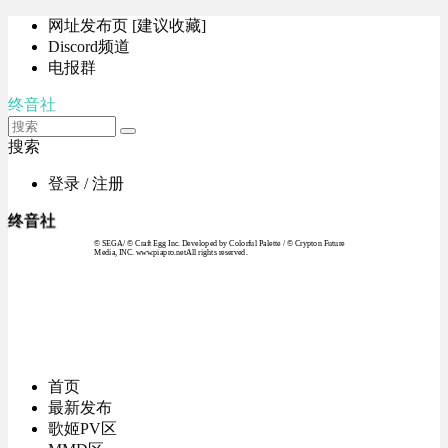
网址发布页 [建议收藏]
Discord频道
电报群
终音社
搜索
登录 / 注册
终音社
© SEGA / © Craft Egg Inc. Developed by Colorful Palette / © Crypton Future
Media, INC. www.piapro.netAll rights reserved.
首页
最新发布
歌姬PV区