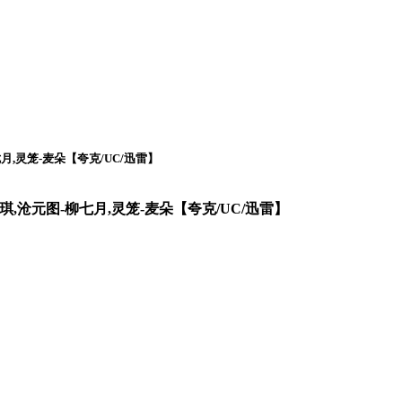
月,灵笼-麦朵【夸克/UC/迅雷】
琪,沧元图-柳七月,灵笼-麦朵【夸克/UC/迅雷】