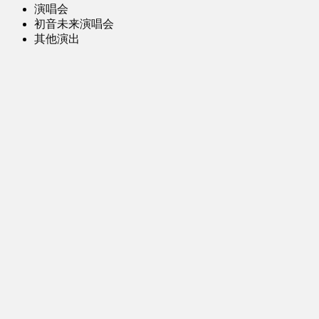
演唱会
初音未来演唱会
其他演出
音乐-音频区
虚拟歌手音乐
普通歌手音乐
有声小说-广播剧
同人音声-ASMR [全年龄]
其他音频资源
动漫区
日本动画
国产动画
欧美动画
漫画区
日韩漫画
国产漫画
欧美漫画
小说-读物区
网文小说
日式轻小说
其他读物