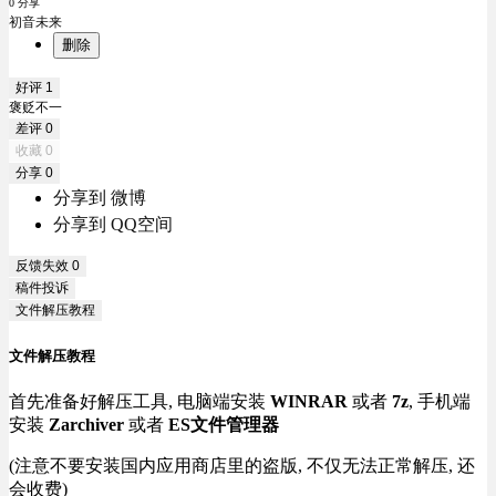
0 分享
初音未来
删除
好评
1
褒贬不一
差评
0
收藏
0
分享
0
分享到 微博
分享到 QQ空间
反馈失效
0
稿件投诉
文件解压教程
文件解压教程
首先准备好解压工具, 电脑端安装
WINRAR
或者
7z
, 手机端
安装
Zarchiver
或者
ES文件管理器
(注意不要安装国内应用商店里的盗版, 不仅无法正常解压, 还
会收费)