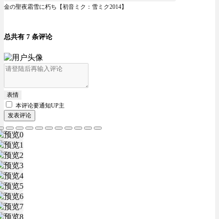
金の聖夜霜雪に朽ち【初音ミク：雪ミク2014】
总共有 7 条评论
表情
本评论要
通知UP主
发表评论