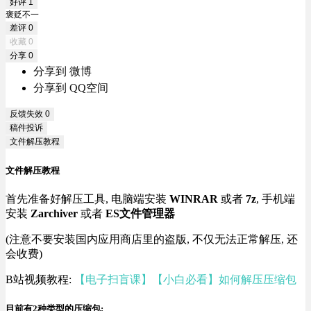
好评
1
褒贬不一
差评
0
收藏
0
分享
0
分享到 微博
分享到 QQ空间
反馈失效
0
稿件投诉
文件解压教程
文件解压教程
首先准备好解压工具, 电脑端安装
WINRAR
或者
7z
, 手机端
安装
Zarchiver
或者
ES文件管理器
(注意不要安装国内应用商店里的盗版, 不仅无法正常解压, 还
会收费)
B站视频教程:
【电子扫盲课】【小白必看】如何解压压缩包
目前有2种类型的压缩包: