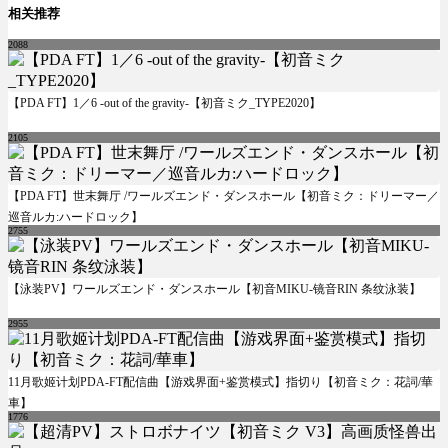
相关推荐
2088
【PDA FT】1／6 -out of the gravity-【初音ミク_TYPE2020】
2105
【PDA FT】世末舞厅 /ワールズエンド・ダンスホール【初音ミク：ドリーマー／
巡音ルカ:ハードロック】
2755
【泳装PV】ワールズエンド・ダンスホール【初音MIKU-镜音RIN 条纹泳装】
2955
11月歌姬计划PDA-FT配信曲【游戏界面+鉴赏模式】指切り【初音ミク：花詞/華
車】
1776