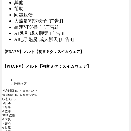
其他
帮助
问题反馈
大流量VPN梯子 [广告1]
高速VPN梯子 [广告2]
AI风月-成人聊天 [广告3]
AI电子魅魔-成人聊天 [广告4]
【PDA PV】メルト【初音ミク：スイムウェア】
【PDA PV】メルト【初音ミク：スイムウェア】
歌姬PV区
发布时间 15-04-06 02:35:37
最后修改 15-06-30 03:20:55
状态 已公开
褒贬不一
1 好评
0 差评
2555 点击
0 下载
7 评论
0 收藏