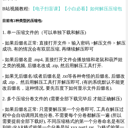
B站视频教程:
【电子扫盲课】【小白必看】如何解压压缩包
目前有2种类型的压缩包:
1. 单一压缩文件的（可以单独下载和解压)
- 如果后缀名正常: 直接打开文件 > 输入密码 >解压文件 > 解压
成功, 有的情况会有双层压缩, 再继续解压即可
- 如果后缀名是 .mp4, 直接打开文件会播放猫和老鼠和葫芦娃
之类的视频, 后缀名改成 .zip, 然后用解压工具打开.
- 如果无后缀名/或者后缀名是 .txt等各种奇怪的后缀名, 后缀改
成 .zip， 然后用解压工具打开解压即可, (有的系统默认不能更
改后缀名，这种情况, 要先百度下如何显示文件后缀名).
2. 多个压缩分卷文件的 (需要全部下载完毕后 才能正确解压)
- 如果后缀名正常: 只需要解压第一个分卷即可, 工具在解压过
程中会自动调用其他分卷, 不需要每个分卷都解压一遍 (所以
需要提前全部下载好), 不同压缩格式的第一个分卷命名是有区
别的 (RAR格式的第一个分卷是叫 xxx.part1.rar , 7z格式的第一