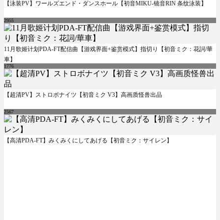
【泳装PV】ワールズエンド・ダンスホール【初音MIKU-镜音RIN 条纹泳装】
2955
11月歌姬计划PDA-FT配信曲【游戏界面+鉴赏模式】指切り【初音ミク：花詞/華
車】
1776
【超清PV】ストロボナイツ【初音ミク V3】高画质怪兽出品
2567
【高清PDA-FT】みくみくにしてあげる【初音ミク：サイレン】