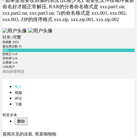
- 如果是需要改后缀的情况 (比较少见): 需要把文件按顺序重新
命名好才能正常解压, RAR的分卷命名格式是 xxx.part1.rar,
xxx.part2.rar, xxx.part3.rar, 7z的命名格式是 xxx.001, xxx.002,
xxx.003, ZIP的排序格式 xxx.zip, xxx.zip.001, xxx.zip.002
社长-河蟹
投稿数
2953
被拉黑次数
25
Lv6
投稿主 Lv6
评价师 Lv6
点赞家 Lv4
12年用户
本站的管理员
简介
视频
评论
下载
初音未来
删除
喜闻乐见的泳装, 简直啪啪啪