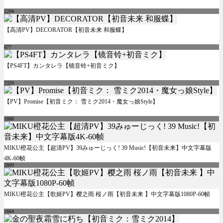
2204
【高清PV】DECORATOR【初音未来 和服蝶】
677
【PS4FT】カンタレラ【镜音铃+初音ミク】
2320
【PV】Promise【初音ミク： 雪ミク2014・魔女っ娘Style】
1888
MIKU橙花公主【超清PV】39みゅーじっく! 39 Music!【初音未来】中文字幕版
4K-60帧
2809
MIKU橙花公主【歌姬PV】樱之雨 桜ノ雨【初音未来 】中文字幕版1080P-60帧
1664