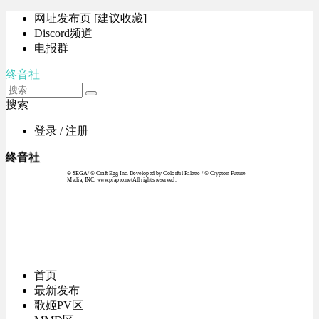
网址发布页 [建议收藏]
Discord频道
电报群
终音社
搜索
登录 / 注册
终音社
© SEGA / © Craft Egg Inc. Developed by Colorful Palette / © Crypton Future
Media, INC. www.piapro.netAll rights reserved.
首页
最新发布
歌姬PV区