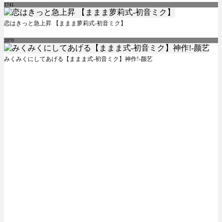
1741
恋はきっと急上昇 【ままま萝莉式-初音ミク】
2070
みくみくにしてあげる【ままま式-初音ミク】神作!-颜艺