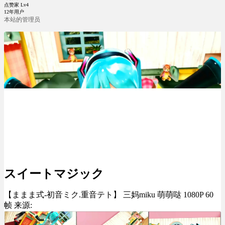
点赞家 Lv4
12年用户
本站的管理员
スイートマジック
【ままま式-初音ミク.重音テト】 三妈miku 萌萌哒 1080P 60
帧 来源: