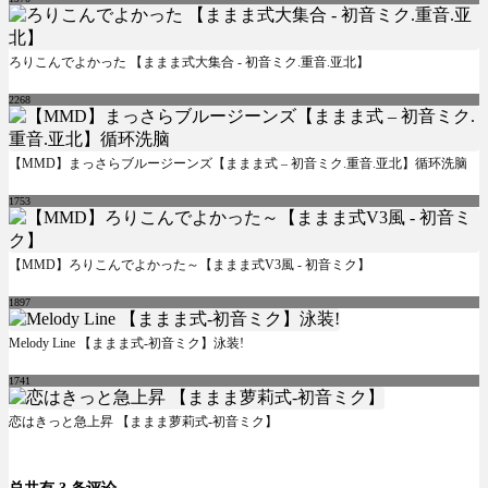
ろりこんでよかった 【ままま式大集合 - 初音ミク.重音.亚北】
2268
【MMD】まっさらブルージーンズ【ままま式 – 初音ミク.重音.亚北】循环洗脑
1753
【MMD】ろりこんでよかった～【ままま式V3風 - 初音ミク】
1897
Melody Line 【ままま式-初音ミク】泳装!
1741
恋はきっと急上昇 【ままま萝莉式-初音ミク】