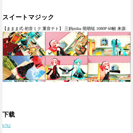
スイートマジック
【ままま式-初音ミク.重音テト】 三妈miku 萌萌哒 1080P 60帧 来源:
下载
b7h2