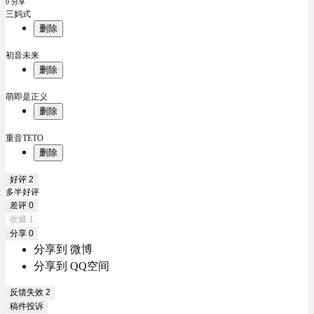
0 分享
三妈式
删除
初音未来
删除
萌即是正义
删除
重音TETO
删除
好评
2
多半好评
差评
0
收藏
1
分享
0
分享到 微博
分享到 QQ空间
反馈失效
2
稿件投诉