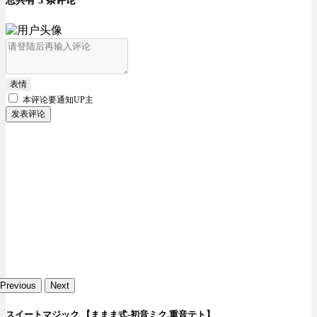
总共有 3 条评论
表情
本评论要
通知UP主
发表评论
Previous
Next
スイートマジック 【ままま式-初音ミク.重音テト】