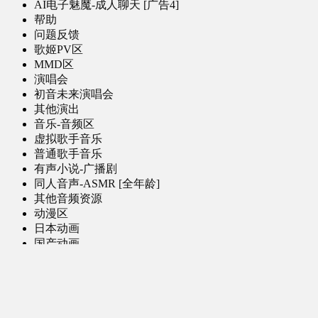
AI电子魅魔-成人聊天 [广告4]
帮助
问题反馈
歌姬PV区
MMD区
演唱会
初音未来演唱会
其他演出
音乐-音频区
虚拟歌手音乐
普通歌手音乐
有声小说-广播剧
同人音声-ASMR [全年龄]
其他音频资源
动漫区
日本动画
国产动画
欧美动画
漫画区
日韩漫画
国产漫画
欧美漫画