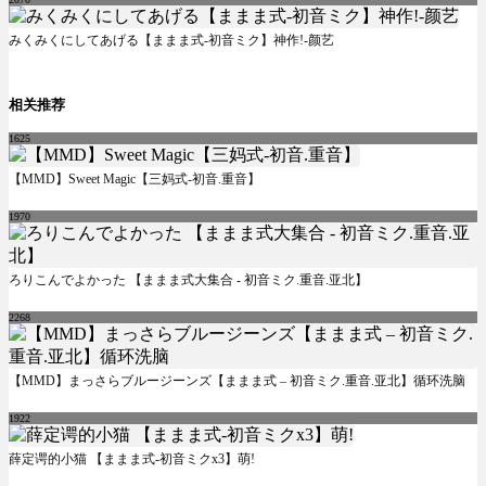
みくみくにしてあげる【ままま式-初音ミク】神作!-颜艺
相关推荐
1625
【MMD】Sweet Magic【三妈式-初音.重音】
1970
ろりこんでよかった 【ままま式大集合 - 初音ミク.重音.亚北】
2268
【MMD】まっさらブルージーンズ【ままま式 – 初音ミク.重音.亚北】循环洗脑
1922
薛定谔的小猫 【ままま式-初音ミクx3】萌!