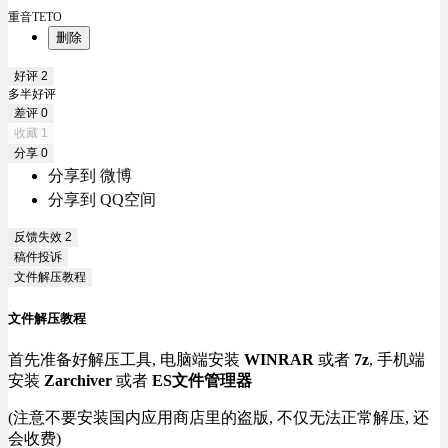
重音TETO
删除
好评
2
多半好评
差评
0
收藏
1
分享
0
分享到 微博
分享到 QQ空间
反馈失效
2
稿件投诉
文件解压教程
文件解压教程
首先准备好解压工具, 电脑端安装
WINRAR
或者
7z
, 手机端
安装
Zarchiver
或者
ES文件管理器
(注意不要安装国内应用商店里的盗版, 不仅无法正常解压, 还
会收费)