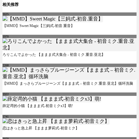
相关推荐
1625
【MMD】Sweet Magic【三妈式-初音.重音】
1970
ろりこんでよかった 【ままま式大集合 - 初音ミク.重音.亚北】
2268
【MMD】まっさらブルージーンズ【ままま式 – 初音ミク.重音.亚北】循环洗脑
1922
薛定谔的小猫 【ままま式-初音ミクx3】萌!
1741
恋はきっと急上昇 【ままま萝莉式-初音ミク】
2070