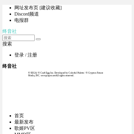
网址发布页 [建议收藏]
Discord频道
电报群
终音社
搜索
登录 / 注册
终音社
© SEGA / © Craft Egg Inc. Developed by Colorful Palette / © Crypton Future
Media, INC. www.piapro.netAll rights reserved.
首页
最新发布
歌姬PV区