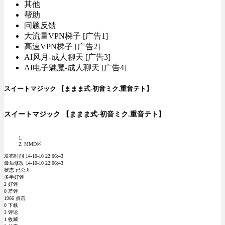
其他
帮助
问题反馈
大流量VPN梯子 [广告1]
高速VPN梯子 [广告2]
AI风月-成人聊天 [广告3]
AI电子魅魔-成人聊天 [广告4]
スイートマジック 【ままま式-初音ミク.重音テト】
スイートマジック 【ままま式-初音ミク.重音テト】
MMD区
发布时间 14-10-10 22:06:43
最后修改 14-10-10 22:06:43
状态 已公开
多半好评
2 好评
0 差评
1966 点击
0 下载
3 评论
1 收藏