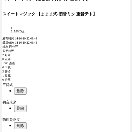
スイートマジック 【ままま式-初音ミク.重音テト】
MMD区
发布时间 14-10-10 22:06:43
最后修改 14-10-10 22:06:43
状态 已公开
多半好评
2 好评
0 差评
1966 点击
0 下载
3 评论
1 收藏
0 分享
三妈式
删除
初音未来
删除
萌即是正义
删除